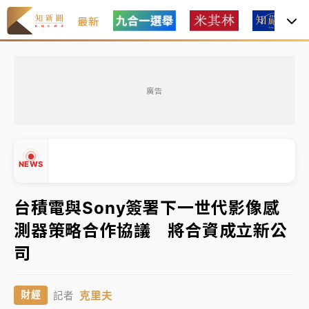
最新
中租控股7月營收創今年新高 前7月獲利成長6%
廣告
獨家｜
和欣客運總裁逝世！少東涉洗錢遭收押 戴手銬
腳鐐提前奔靈堂畫面曝
處置制度大變革！ 證交所今起縮短股票「關禁閉」天
NEWS
數與撮合時間
才續任就飛美國大學面試 清大校長高為元致歉：機會
台積電與Sony簽署下一世代影像感
到來時引起我的好奇
測器策略合作協議 將合資成立新公
白海豚颱風解除海警 西南風來了！4縣市大雨特報、各
▲
司
地午後雷雨
▼
分析｜
7月營收甫首破單月9000億元下半年續旺指
克里夫
財經
記者
標？ 鴻海本週法說法人關注的四大重點