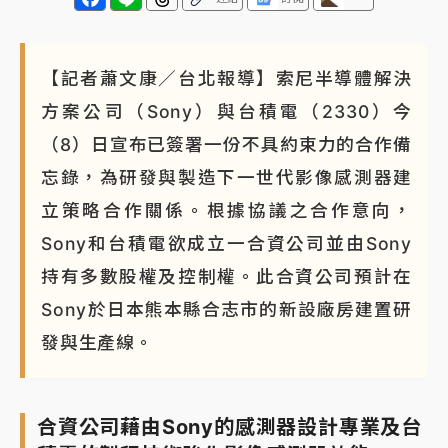
NBA｜
傳奇名帥驚傳離世！曾以「瘋狂籃球」震撼聯
盟 兩大愛徒向他致
【記者蕭文康／台北報導】索尼半導體解決
方案公司（Sony）與台積電（2330）今
（8）日宣布已簽署一份不具約束力的合作備
忘錄，為研發與製造下一世代影像感測器建
立策略合作關係。根據協議之合作意向，
Sony和台積電欲成立一合資公司並由Sony
持有多數股權及控制權。此合資公司預計在
Sony於日本熊本縣合志市的新設廠房建置研
發與生產線。
合資公司藉由Sony的感測器設計專業及台