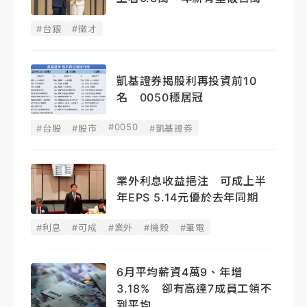
#台銀
#徵才
凱基證券揭股利再投資前10
名 0050穩居冠
#0050
#台股
#股市
#凱基證券
業外利息收益挹注 可成上半
年EPS 5.14元優於去年同期
#利息
#可成
#業外
#機殼
#筆電
6月平均薪資4萬9、年增
3.18% 卻有高達7成員工領不
到平均