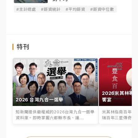
#主計總處
#薪資統計
#平均薪資
#薪資中位數
特刊
2026米其林專
2026 台灣九合一選舉
饗宴
知新聞提供最權威的2026台灣九合一選舉
米其林指南百年之
資料庫。即時掌握六都縣市長、議...
瑞百年三星傳奇、台