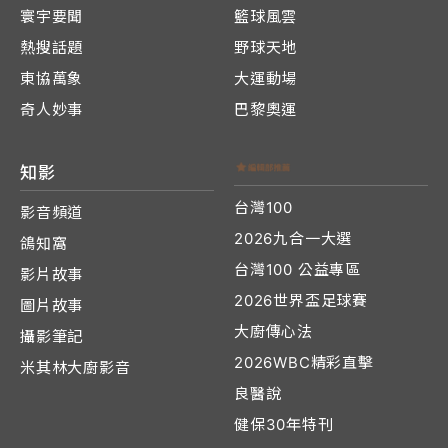
寰宇要聞
籃球風雲
熱搜話題
野球天地
東協萬象
大運動場
奇人妙事
巴黎奧運
知影
台灣100
影音頻道
2026九合一大選
鴿知窩
台灣100 公益專區
影片故事
2026世界盃足球賽
圖片故事
大廚傳心法
攝影筆記
2026WBC精彩直擊
米其林大廚影音
良醫說
健保30年特刊