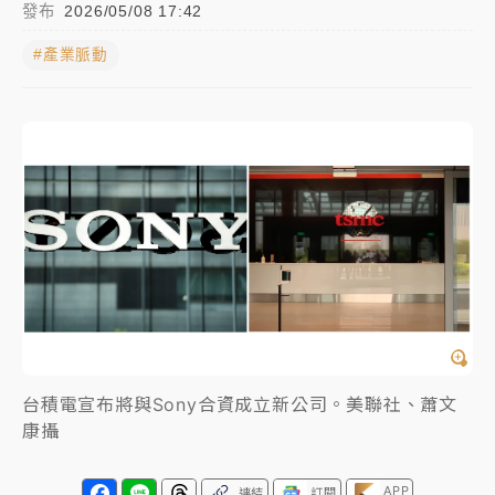
發布
2026/05/08 17:42
NBA｜
傳奇名帥驚傳離世！曾以「瘋狂籃球」震撼聯
#產業脈動
盟 兩大愛徒向他致
中租控股7月營收創今年新高 前7月獲利成長6%
獨家｜
和欣客運總裁逝世！少東涉洗錢遭收押 戴手銬
腳鐐提前奔靈堂畫面曝
處置制度大變革！ 證交所今起縮短股票「關禁閉」天
數與撮合時間
才續任就飛美國大學面試 清大校長高為元致歉：機會
到來時引起我的好奇
白海豚颱風解除海警 西南風來了！4縣市大雨特報、各
台積電宣布將與Sony合資成立新公司。美聯社、蕭文
地午後雷雨
康攝
分析｜
7月營收甫首破單月9000億元下半年續旺指
標？ 鴻海本週法說法人關注的四大重點
APP
連結
訂閱