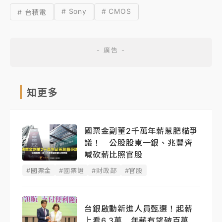
# Sony
# CMOS
# 台積電
知更多
國票金副董2千萬年薪惹肥貓爭
議！ 公股股東一銀、兆豐齊
喊砍薪比照官股
#國票金
#國票證
#財政部
#官股
台銀啟動新進人員甄選！起薪
上看6.3萬 年薪有望破百萬