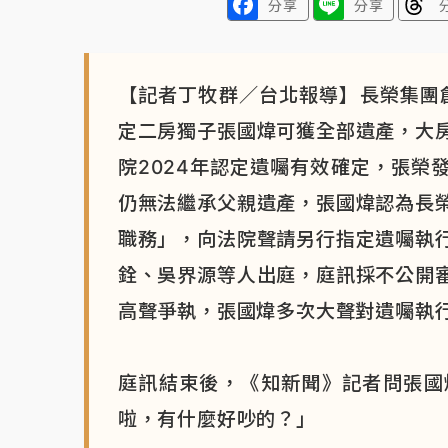
分享
分享
【記者丁牧群／台北報導】長榮集團創
定二房獨子張國煒可獲全部遺產，大
院2024年認定遺囑有效確定，張榮
仍無法繼承父親遺產，張國煒認為長
職務」，向法院聲請另行指定遺囑執
銓、吳界源等人出庭，庭訊採不公開
高聲爭執，張國煒多次大聲對遺囑執
庭訊結束後，《知新聞》記者問張國
啦，有什麼好吵的？」