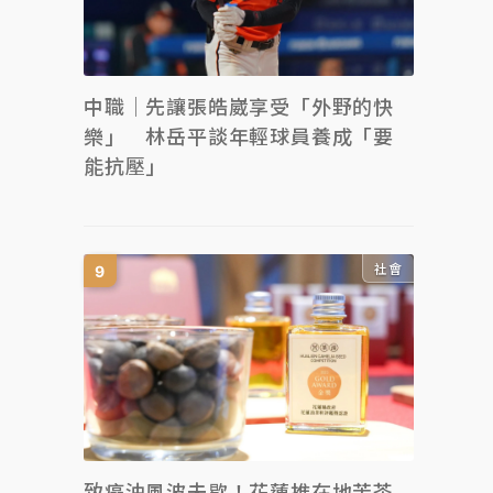
中職｜先讓張皓崴享受「外野的快
樂」 林岳平談年輕球員養成「要
能抗壓」
社會
致癌油風波未歇！花蓮推在地苦茶