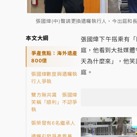
張國煒(中)聲請更換遺囑執行人，今出庭和長
本文大綱
張國煒下午搭乘有「陸
庭，他看到大批媒體
爭產焦點：海外遺產
800億
天為什麼來」，他笑
庭。
張國煒數度與遺囑執
行人爭執
雙方無共識 張國煒
笑稱「順利」不認爭
執
張榮發有6名繼承人
遺囑引發爭產風暴