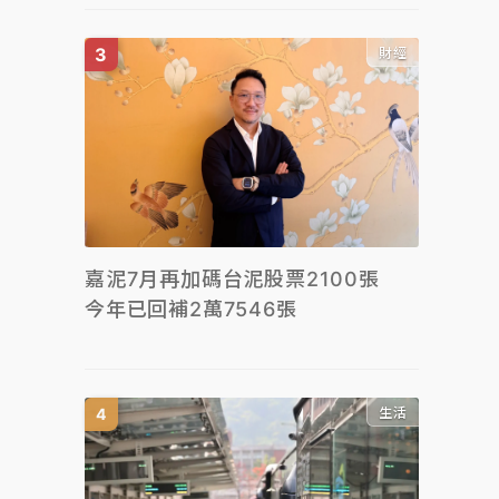
財經
嘉泥7月再加碼台泥股票2100張
今年已回補2萬7546張
生活