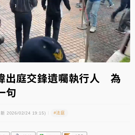
高罰4800＋拖吊費
Loaded
:
100.00%
煒出庭交鋒遺囑執行人 為
一句
#法庭
新 2026/02/24 19:15)