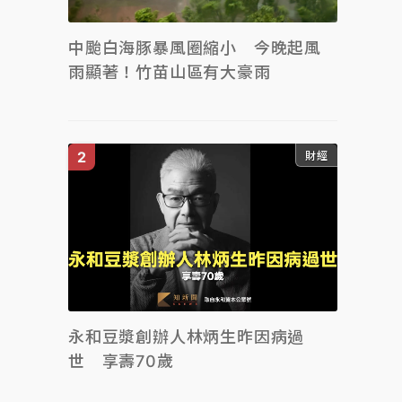
中颱白海豚暴風圈縮小 今晚起風
雨顯著！竹苗山區有大豪雨
財經
永和豆漿創辦人林炳生昨因病過
世 享壽70歲