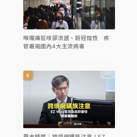
喉嚨痛狂咳卻流感、新冠陰性 疾
管署揭國內4大主流病毒
財經
周末精選｜跨境網購族注意！EZ