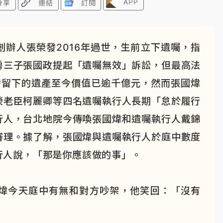
APP
分享
連結
訂閱
辦人張榮發2016年過世，生前立下遺囑，指
房三子張國政提起「遺囑無效」訴訟，但最高法
發留下的遺產至今價值已逾千億元，然而張國煒
榮老臣柯麗卿等四名遺囑執行人長期「怠於履行
行人，台北地院今傳喚張國煒和遺囑執行人戴錦
審理。據了解，張國煒與遺囑執行人於庭中數度
行人說，「那是你應該做的事」。
煒今天庭中有無和對方吵架，他笑回：「沒有