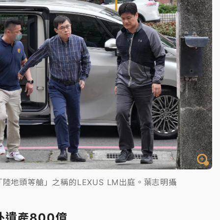
陸地頭等艙」之稱的LEXUS LM出庭。葉志明攝
遺產800億