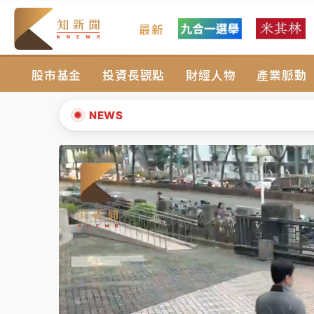
最新
油價持續凍漲！ 中油宣布下周一汽柴油價格
股市基金
投資長觀點
財經人物
產業脈動
中颱白海豚進逼！台北喜來登圍籬傾倒砸傷人
有片｜
白海豚暴風圈逼近！新北淡水赫見龍捲
NEWS
中颱白海豚風雨來了！中部以北防豪雨 今晚
▲
白海豚逼近！北市水門只出不進 未移置車輛最
▼
油價持續凍漲！ 中油宣布下周一汽柴油價格
中颱白海豚進逼！台北喜來登圍籬傾倒砸傷人
有片｜
白海豚暴風圈逼近！新北淡水赫見龍捲
中颱白海豚風雨來了！中部以北防豪雨 今晚