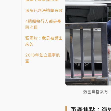
法院已判決遺囑有效
4遺囑執行人都是長
榮老臣
張國煒：我是被趕出
來的
2018年創立星宇航
空
張國煒搭乘有「
爭產焦點：海外