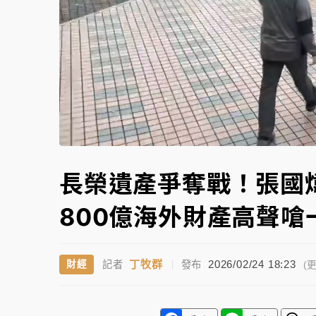
白海豚逼近！北市水門只出不進 未移置車輛最
Unmute
長榮遺產爭奪戰！張國
800億海外財產高聲嗆
丁牧群
2026/02/24 18:23
財經
記者
|
發布
(更