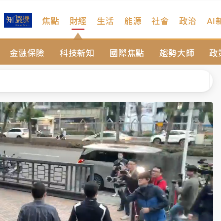
焦點
財經
生活
能源
社會
政治
AI
維持不變
金融保險
科技新知
國際焦點
趨勢大師
政
 民權西路鷹架倒塌壓2車
風 榕樹連根拔起
、明天影響最劇烈
高罰4800＋拖吊費
維持不變
 民權西路鷹架倒塌壓2車
風 榕樹連根拔起
、明天影響最劇烈