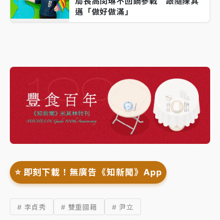
局長高閔琳不回鍋參戰 跟隨陳其
邁「做好做滿」
⭐️ 即刻下載！無廣告《知新聞》App
# 李貞秀
# 雙重國籍
# 尹立