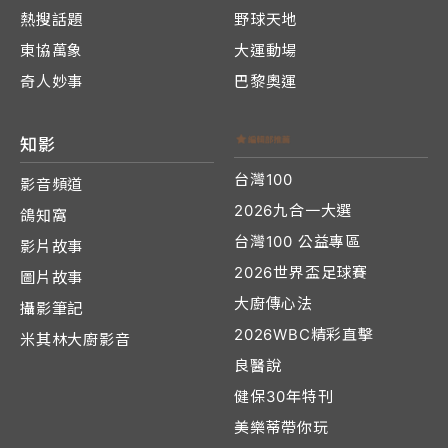
熱搜話題
野球天地
東協萬象
大運動場
奇人妙事
巴黎奧運
知影
台灣100
影音頻道
2026九合一大選
鴿知窩
台灣100 公益專區
影片故事
2026世界盃足球賽
圖片故事
大廚傳心法
攝影筆記
2026WBC精彩直擊
米其林大廚影音
良醫說
健保30年特刊
美樂蒂帶你玩