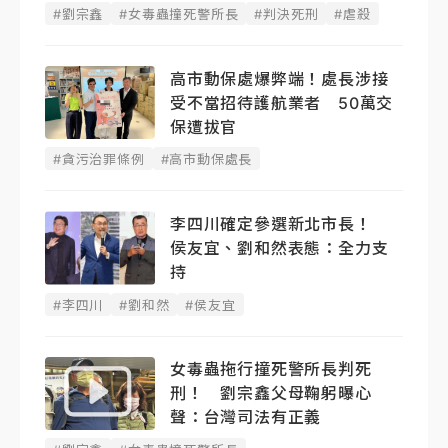
#劉宗鑫
#女毒蟲撞死警所長
#判決死刑
#虐殺
高市動保處爆弊端！處長涉接
受不當招待護航業者 50萬交
保遭拔官
#貪污治罪條例
#高市動保處長
李四川確定參選新北市長！
侯友宜、劉和然表態：全力支
持
#李四川
#劉和然
#侯友宜
女毒蟲拖行撞死警所長判死
刑！ 劉宗鑫父母鞠躬曝心
聲：台灣司法有正義