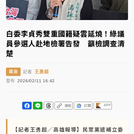
女律師陳昱瑄詐慈濟10億！黃金158kg遭查扣畫面曝光
Loaded
:
Unmute
46.56%
暑假過三周才推「E宿新北打卡趣」！抽獎程序複雜 觀
白委李貞秀雙重國籍疑雲延燒！綠議
旅局回應了
員參選人赴地檢署告發 籲檢調查清
中信慈善基金會想增加董事人數！辜仲諒向法院聲請遭
楚
駁 理由曝光
故宮《龍藏經》特展第2檔！今線上預約開賣一度塞車
王勇超
政治
記者
周六起展出延長至晚上7時
發布
2026/02/11 16:42
台東農業處長涉圖利渡假村！東檢抗告成功 今重開羈
押庭
父親節泡湯了！中颱白海豚雨彈轟3天 「紅到發紫」降
APP
連結
訂閱
雨熱區曝
【記者王勇超／高雄報導】民眾黨遞補立委