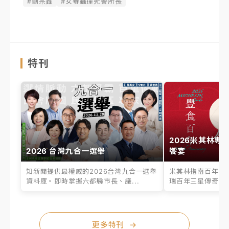
#劉宗鑫
#女毒蟲撞死警所長
特刊
2026米其林專
2026 台灣九合一選舉
饗宴
知新聞提供最權威的2026台灣九合一選舉
米其林指南百年之
資料庫。即時掌握六都縣市長、議...
瑞百年三星傳奇、台
更多特刊
→