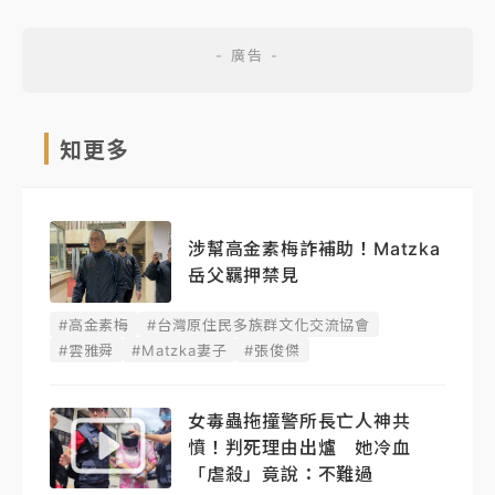
知更多
涉幫高金素梅詐補助！Matzka
岳父羈押禁見
#高金素梅
#台灣原住民多族群文化交流協會
#雲雅舜
#Matzka妻子
#張俊傑
女毒蟲拖撞警所長亡人神共
憤！判死理由出爐 她冷血
「虐殺」竟說：不難過