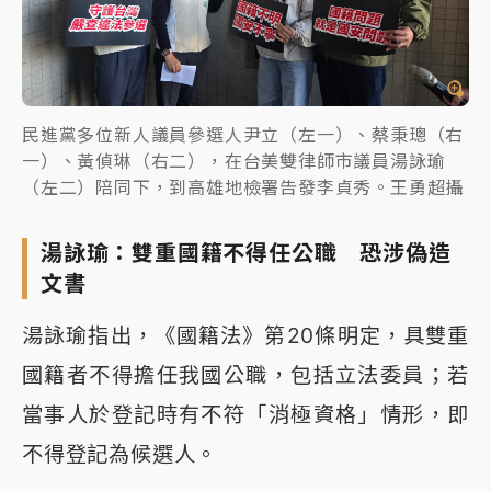
民進黨多位新人議員參選人尹立（左一）、蔡秉璁（右
一）、黃偵琳（右二），在台美雙律師市議員湯詠瑜
（左二）陪同下，到高雄地檢署告發李貞秀。王勇超攝
湯詠瑜：雙重國籍不得任公職 恐涉偽造
文書
湯詠瑜指出，《國籍法》第20條明定，具雙重
國籍者不得擔任我國公職，包括立法委員；若
當事人於登記時有不符「消極資格」情形，即
不得登記為候選人。