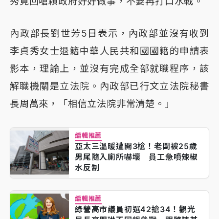
秀竟回嗆賴政府好好做事，不要再打口水戰。
內政部長劉世芳5日表示，內政部並沒有收到
李貞秀女士退籍中華人民共和國國籍的申請表
影本，理論上，並沒有完成全部就職程序，該
解職機關是立法院。內政部已行文立法院秘書
長周萬來，「相信立法院非常清楚。」
編輯推薦
亞太三溫暖遭開3槍！老闆被25歲
男尾隨入廁所嚇壞 員工急噴辣椒
水反制
編輯推薦
綠營高市議員初選42搶34！觀光