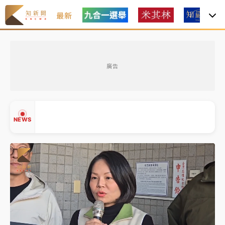
最新
女律師陳昱瑄詐慈濟10億！黃金158kg遭查扣畫面曝光
廣告
暑假過三周才推「E宿新北打卡趣」！抽獎程序複雜 觀
旅局回應了
中信慈善基金會想增加董事人數！辜仲諒向法院聲請遭
NEWS
駁 理由曝光
故宮《龍藏經》特展第2檔！今線上預約開賣一度塞車
周六起展出延長至晚上7時
台東農業處長涉圖利渡假村！東檢抗告成功 今重開羈
▲
押庭
▼
父親節泡湯了！中颱白海豚雨彈轟3天 「紅到發紫」降
雨熱區曝