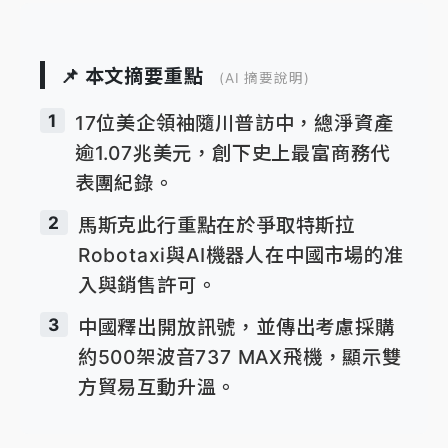
📌 本文摘要重點
(AI 摘要說明)
1
17位美企領袖隨川普訪中，總淨資產
逾1.07兆美元，創下史上最富商務代
表團紀錄。
2
馬斯克此行重點在於爭取特斯拉
Robotaxi與AI機器人在中國市場的准
入與銷售許可。
3
中國釋出開放訊號，並傳出考慮採購
約500架波音737 MAX飛機，顯示雙
方貿易互動升溫。