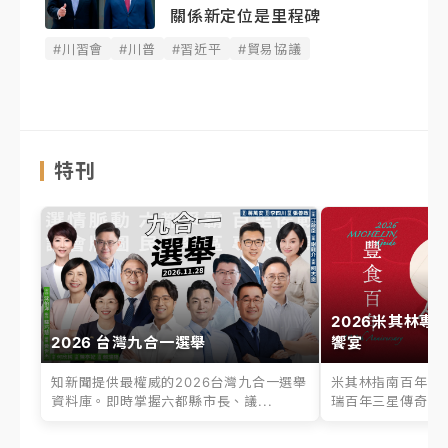
關係新定位是里程碑
#川習會
#川普
#習近平
#貿易協議
特刊
2026米其林專
2026 台灣九合一選舉
饗宴
知新聞提供最權威的2026台灣九合一選舉
米其林指南百年之
資料庫。即時掌握六都縣市長、議...
瑞百年三星傳奇、台