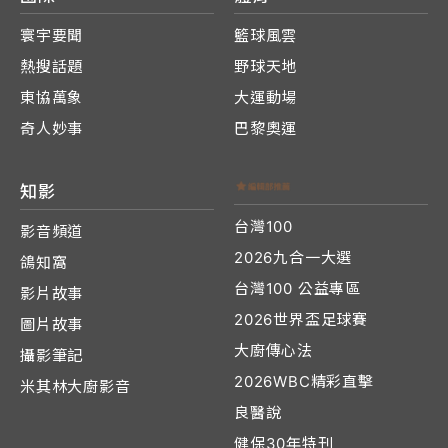
寰宇要聞
籃球風雲
熱搜話題
野球天地
東協萬象
大運動場
奇人妙事
巴黎奧運
知影
台灣100
影音頻道
2026九合一大選
鴿知窩
台灣100 公益專區
影片故事
2026世界盃足球賽
圖片故事
大廚傳心法
攝影筆記
2026WBC精彩直擊
米其林大廚影音
良醫說
健保30年特刊