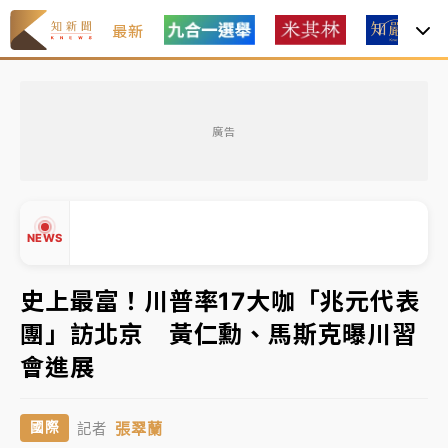
最新
金控第2季海外曝險破31兆創高 日本年增45%居冠
廣告
日職｜
林安可狀態正好卻因左膝疼痛下二軍 日媒感嘆
「好事多磨」
韓股最壞時期已過？大摩估去槓桿完成逾半 波動率降
NEWS
至2個月低
「白海豚」雨炸新北！通報109件災情 侯友宜揭這類災
史上最富！川普率17大咖「兆元代表
損最多
團」訪北京 黃仁勳、馬斯克曝川習
白海豚挾豪雨狂炸新北！時雨量破百毫米 水塔、雨棚
▲
會進展
砸落毀車
▼
金控第2季海外曝險破31兆創高 日本年增45%居冠
張翠蘭
國際
記者