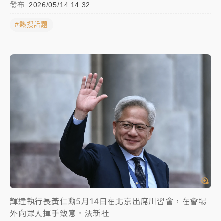
發布
2026/05/14 14:32
日職｜
林安可狀態正好卻因左膝疼痛下二軍 日媒感嘆
#熱搜話題
「好事多磨」
韓股最壞時期已過？大摩估去槓桿完成逾半 波動率降
至2個月低
「白海豚」雨炸新北！通報109件災情 侯友宜揭這類災
損最多
白海豚挾豪雨狂炸新北！時雨量破百毫米 水塔、雨棚
砸落毀車
輝達執行長黃仁勳5月14日在北京出席川習會，在會場
外向眾人揮手致意。法新社