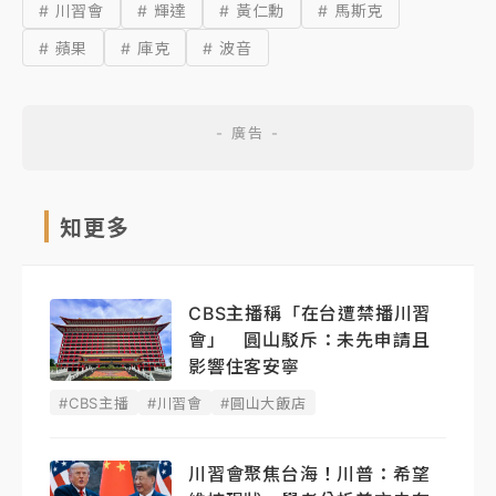
# 川習會
# 輝達
# 黃仁勳
# 馬斯克
# 蘋果
# 庫克
# 波音
知更多
CBS主播稱「在台遭禁播川習
會」 圓山駁斥：未先申請且
影響住客安寧
#CBS主播
#川習會
#圓山大飯店
川習會聚焦台海！川普：希望