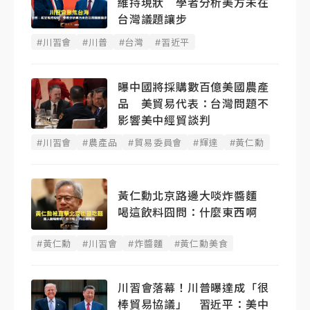
維持現狀 學者分析美方未在
台灣議題讓步
#川習會
#川普
#台灣
#習近平
曝中國將採購數百億美國農產
品 美貿易代表：台灣問題不
影響美中經貿談判
#川習會
#農產品
#貿易委員會
#輝達
#黃仁勳
黃仁勳北京路邊大啖炸醬麵
喝這飲料囧問：什麼東西啊
#黃仁勳
#川習會
#炸醬麵
#黃仁勳美食
川習會落幕！川普曝達成「很
棒貿易協議」 習近平：美中