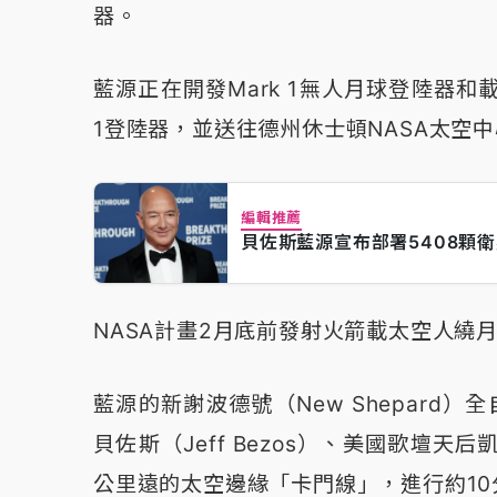
器。
藍源正在開發Mark 1無人月球登陸器和載
1登陸器，並送往德州休士頓NASA太空
編輯推薦
貝佐斯藍源宣布部署5408顆衛
NASA計畫2月底前發射火箭載太空人繞
藍源的新謝波德號（New Shepard）
貝佐斯（Jeff Bezos）、美國歌壇天后凱
公里遠的太空邊緣「卡門線」，進行約1