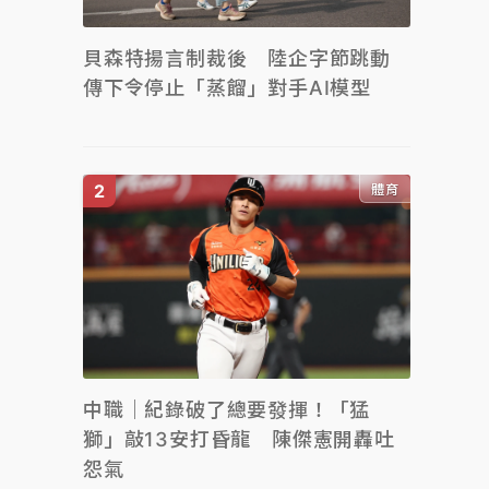
貝森特揚言制裁後 陸企字節跳動
傳下令停止「蒸餾」對手AI模型
體育
中職｜紀錄破了總要發揮！「猛
獅」敲13安打昏龍 陳傑憲開轟吐
怨氣