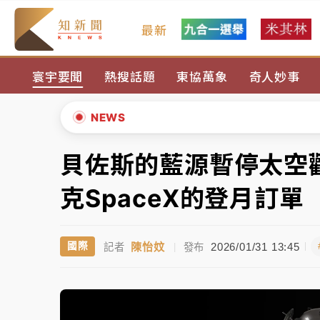
最新
女律師陳昱瑄詐慈濟10億！黃金158kg遭查
寰宇要聞
熱搜話題
東協萬象
奇人妙事
暑假過三周才推「E宿新北打卡趣」！抽獎程
中信慈善基金會想增加董事人數！辜仲諒向法
NEWS
故宮《龍藏經》特展第2檔！今線上預約開賣
貝佐斯的藍源暫停太空
▲
台東農業處長涉圖利渡假村！東檢抗告成功 
▼
克SpaceX的登月訂單
父親節泡湯了！中颱白海豚雨彈轟3天 「紅
陳怡妏
2026/01/31 13:45
國際
記者
|
發布
女律師陳昱瑄詐慈濟10億！黃金158kg遭查
暑假過三周才推「E宿新北打卡趣」！抽獎程
中信慈善基金會想增加董事人數！辜仲諒向法