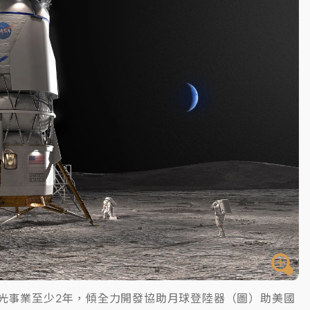
一度塞車 周六起展出延長至晚上7時
今重開羈押庭
到發紫」降雨熱區曝
太空觀光事業至少2年，傾全力開發協助月球登陸器（圖）助美國