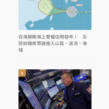
白海豚颱海上警報估明發布！ 災
防辦籲民眾避進入山區、溪流、海
域
財經