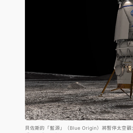
故宮《龍藏經》特展第2檔！今線上預約開賣
台東農業處長涉圖利渡假村！東檢抗告成功 
父親節泡湯了！中颱白海豚雨彈轟3天 「紅
貝佐斯的「藍源」（Blue Origin）將暫停