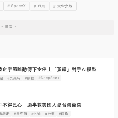
# SpaceX
# 登月
# 太空之旅
陸企字節跳動傳下令停止「蒸餾」對手AI模型
#DeepSeek
餾
#貝森特
#制裁
爭不得民心 逾半數美國人憂台海衝突
俄羅斯
#烏克蘭
#汽油
#台海
#兩岸