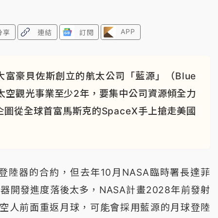
APP
分享
連結
訂閱
富豪貝佐斯創立的航太公司「藍源」（Blue
將暫停太空觀光事業至少2年，要集中公司資源傾全力
圖從全球首富馬斯克的SpaceX手上搶走美國
球登陸器的合約，但去年10月NASA臨時署長達菲
球登陸器開發進度落後太多，NASA計畫2028年前發射
在中國太空人前面重返月球，可能會採用藍源的月球登陸