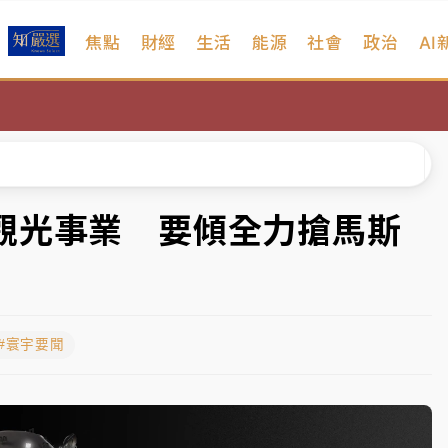
焦點
財經
生活
能源
社會
政治
AI
扣畫面曝光
序複雜 觀旅局回應了
院聲請遭駁 理由曝光
一度塞車 周六起展出延長至晚上7時
觀光事業 要傾全力搶馬斯
今重開羈押庭
到發紫」降雨熱區曝
#寰宇要聞
扣畫面曝光
序複雜 觀旅局回應了
院聲請遭駁 理由曝光