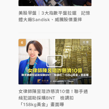
美股早盤｜3大指數平盤拉鋸 記憶
體大廠Sandisk、威騰股價重摔
社會
女律師陳昱瑄詐慈濟10億！聯手通
緝犯誆助採購BNT 檢調扣
「158kg黃金」畫面曝