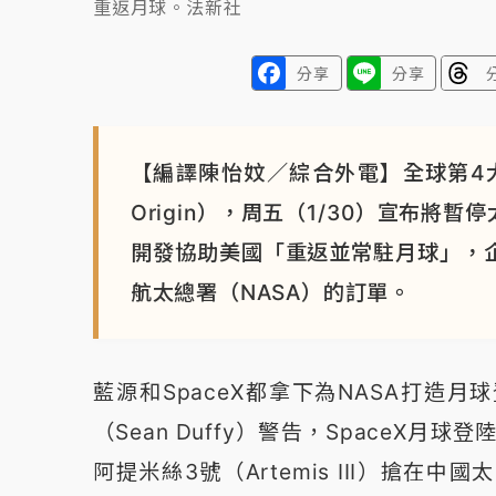
重返月球。法新社
分享
分享
【編譯陳怡妏／綜合外電】全球第4大
Origin），周五（1/30）宣布
開發協助美國「重返並常駐月球」，企
航太總署（NASA）的訂單。
藍源和SpaceX都拿下為NASA打造月
（Sean Duffy）警告，SpaceX月
阿提米絲3號（Artemis III）搶