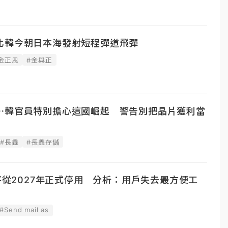
北韓今朝日本海發射短程彈道飛彈
金正恩
#金與正
⋯韓官員特別擔心這國崛起 警告別把晶片獲利當
#長鑫
#長鑫存儲
」將從2027年正式停用 分析：用戶失去最方便工
#Send mail as