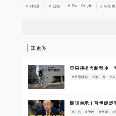
# Blue Origin
# 貝佐斯
# 藍源
# 馬斯克
知更多
貝森特揚言制裁後 
#字節跳動
#張一鳴
#蒸
民調顯示川普伊朗戰
#川普
#伊朗
#戰爭
#