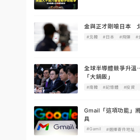
金與正才剛嗆日本 
#北韓
#日本
#飛彈
#
全球半導體競爭升溫
「大鍋飯」
#南韓
#記憶體
#投資
Gmail「這項功能
具
#Gamil
#選擇寄件地址