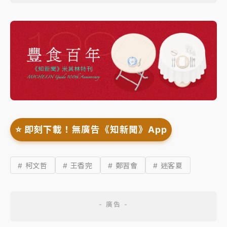
⭐️ 即刻下載！無廣告《知新聞》App
# 柯文哲
# 王香完
# 鄭習會
# 迷客夏