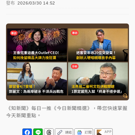
發布
2026/03/30 14:52
NBA｜
傳奇名帥驚傳離世！曾以「瘋狂籃球」震撼聯
盟 兩大愛徒向他致
中租控股7月營收創今年新高 前7月獲利成長6%
獨家｜
和欣客運總裁逝世！少東涉洗錢遭收押 戴手銬
腳鐐提前奔靈堂畫面曝
處置制度大變革！ 證交所今起縮短股票「關禁閉」天
數與撮合時間
才續任就飛美國大學面試 清大校長高為元致歉：機會
到來時引起我的好奇
《知新聞》每日一推《今日新聞精選》，帶您快速掌握
白海豚颱風解除海警 西南風來了！4縣市大雨特報、各
地午後雷雨
今天新聞重點。
分析｜
7月營收甫首破單月9000億元下半年續旺指
APP
連結
訂閱
標？ 鴻海本週法說法人關注的四大重點