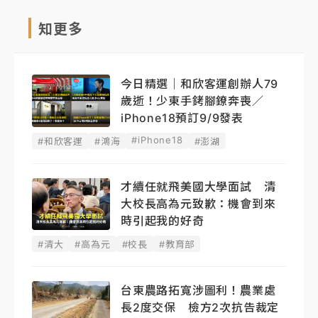
知更多
今日精選｜和欣客運創辦人79
歲逝！少東手銬腳鐐奔喪／
iPhone18預訂9/9發表
#iPhone18
#和欣客運
#鴻海
#澎湖
才續任就飛美國大學面試 清
大校長高為元致歉：機會到來
時引起我的好奇
#清大
#高為元
#校長
#教育部
台東農路拓寬涉圖利！農業處
長2度交保 檢方2次抗告裁定