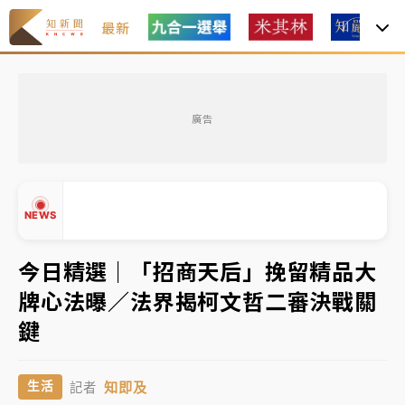
最新
中租控股7月營收創今年新高 前7月獲利成長6%
廣告
獨家｜
和欣客運總裁逝世！少東涉洗錢遭收押 戴手銬
腳鐐提前奔靈堂畫面曝
處置制度大變革！ 證交所今起縮短股票「關禁閉」天
NEWS
數與撮合時間
才續任就飛美國大學面試 清大校長高為元致歉：機會
今日精選｜「招商天后」挽留精品大
到來時引起我的好奇
牌心法曝／法界揭柯文哲二審決戰關
▲
白海豚颱風解除海警 西南風來了！4縣市大雨特報、各
鍵
▼
地午後雷雨
分析｜
7月營收甫首破單月9000億元下半年續旺指
知即及
生活
記者
標？ 鴻海本週法說法人關注的四大重點