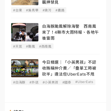
羈押禁見
#台東
#吳秀華
#貪污
#農路
白海豚颱風解除海警 西南風
來了！4縣市大雨特報、各地午
後雷雨
#天氣
#颱風
#西南風
今日精選｜「小英男孩」不認
收賄稱仲介費／「疊單工時被
砍半」違法但UberEats不甩
#UberEats
#白海豚
#外送
#小英男孩
#國泰