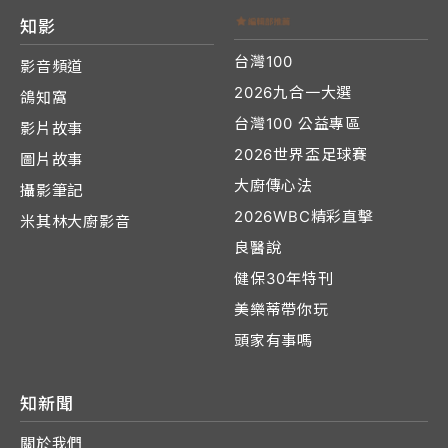
知影
台灣100
影音頻道
2026九合一大選
鴿知窩
台灣100 公益專區
影片故事
2026世界盃足球賽
圖片故事
大廚傳心法
攝影筆記
2026WBC精彩直擊
米其林大廚影音
良醫說
健保30年特刊
美樂蒂帶你玩
頭家有事嗎
知新聞
關於我們