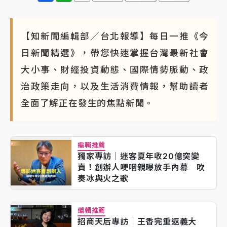
NBA｜
傳奇名帥驚傳離世！曾以「瘋狂籃球」震撼聯
盟 兩大愛徒向他致
【知新聞編輯部／台北報導】每日一推《今
日新聞精選》，帶您快速掌握台灣最新社會
大小事、財經投資動態、國際情勢脈動、政
治政策走向，以及生活消費情報，幫助讀者
全面了解正在發生的焦點新聞。
編輯推薦
獨家專訪｜迷客夏年收20億突變
賣！創辦人哽咽親曝放手內幕 吹
奏冰與火之歌
編輯推薦
招商天后專訪｜王香完重返義大