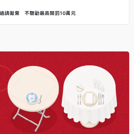
過請拋棄 不聽勸最高開罰10萬元