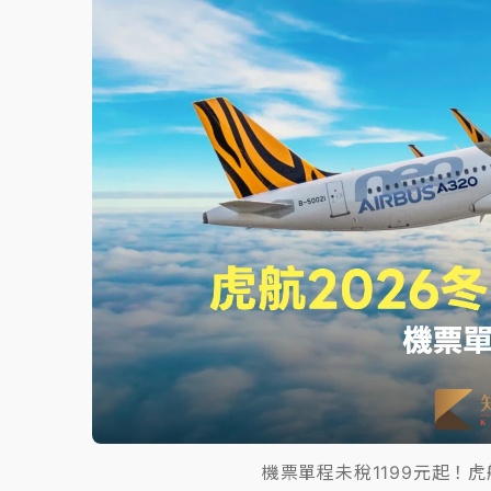
故宮《龍藏經》特展第2檔！今線上預約開賣
台東農業處長涉圖利渡假村！東檢抗告成功 
父親節泡湯了！中颱白海豚雨彈轟3天 「紅
機票單程未稅1199元起！虎