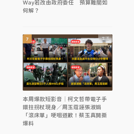
Way若改由政府委任 預算難關如
何解？
生活
本周爆款短影音｜柯文哲帶電子手
鐶拄拐杖現身／周玉蔻誣張淑娟
「滾床單」哽咽道歉！蔡玉真開撕
爆料