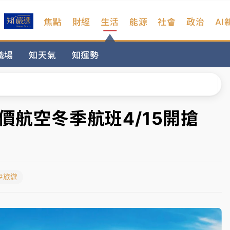
焦點
財經
生活
能源
社會
政治
AI
扣畫面曝光
職場
知天氣
知運勢
序複雜 觀旅局回應了
院聲請遭駁 理由曝光
一度塞車 周六起展出延長至晚上7時
廉價航空冬季航班4/15開搶
今重開羈押庭
到發紫」降雨熱區曝
#旅遊
扣畫面曝光
序複雜 觀旅局回應了
院聲請遭駁 理由曝光