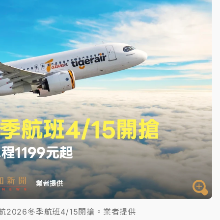
一度塞車 周六起展出延長至晚上7時
今重開羈押庭
到發紫」降雨熱區曝
航2026冬季航班4/15開搶。業者提供