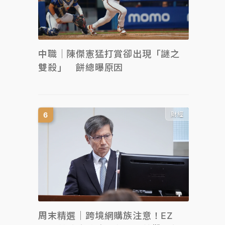
中職｜陳傑憲猛打賞卻出現「謎之
雙殺」 餅總曝原因
財經
周末精選｜跨境網購族注意！EZ