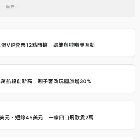
蛋VIP套票12點開搶 還能與啦啦隊互動
3萬航段創新高 親子客改玩國旅增30%
7美元、短線45美元 一家四口飛歐貴2萬