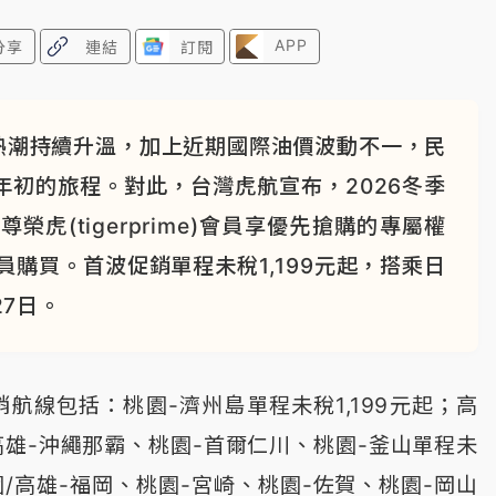
APP
分享
連結
訂閱
熱潮持續升溫，加上近期國際油價波動不一，民
7年初的旅程。對此，台灣虎航宣布，2026冬季
榮虎(tigerprime)會員享優先搶購的專屬權
全員購買。首波促銷單程未稅1,199元起，搭乘日
27日。
航線包括：桃園-濟州島單程未稅1,199元起；高
/高雄-沖繩那霸、桃園-首爾仁川、桃園-釜山單程未
園/高雄-福岡、桃園-宮崎、桃園-佐賀、桃園-岡山