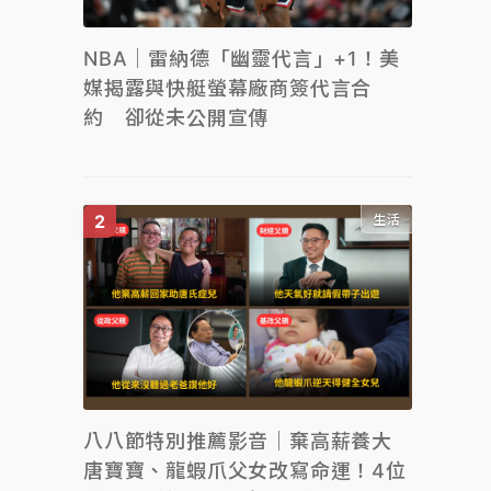
NBA｜雷納德「幽靈代言」+1！美
媒揭露與快艇螢幕廠商簽代言合
約 卻從未公開宣傳
生活
八八節特別推薦影音｜棄高薪養大
唐寶寶、龍蝦爪父女改寫命運！4位