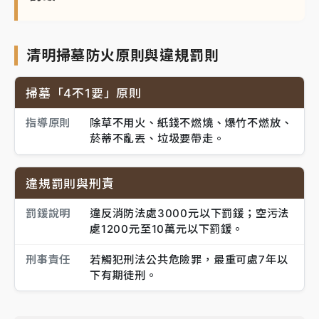
清明掃墓防火原則與違規罰則
掃墓「4不1要」原則
指導原則
除草不用火、紙錢不燃燒、爆竹不燃放、
菸蒂不亂丟、垃圾要帶走。
違規罰則與刑責
罰鍰說明
違反消防法處3000元以下罰鍰；空污法
處1200元至10萬元以下罰鍰。
刑事責任
若觸犯刑法公共危險罪，最重可處7年以
下有期徒刑。