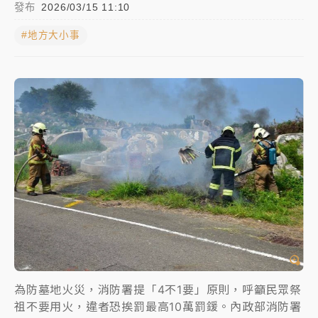
發布
2026/03/15 11:10
台股處置新制明天上路 4大鬆綁一次看
#地方大小事
周末精選｜
鎢業董座離奇命喪豪宅！檢警3方向追出前
員工犯案 破案關鍵曝
最好玩的父親節！「爸氣集合」出發工程冒險島 邀社
福孩童齊暢玩
白海豚挾豪雨狂炸新北！時雨量破百毫米 水塔、雨棚
砸落毀車
強風長浪襲馬祖！「白海豚」逼近劃設警戒區 違規戲
水觀浪恐重罰失血
白海豚瘦身！中部以北防劇烈降水 本周天氣展望「多
雨不穩定」
為防墓地火災，消防署提「4不1要」原則，呼籲民眾祭
周末精選｜
苯駢芘無安全攝取值！致癌苦茶油下肚 毒
祖不要用火，違者恐挨罰最高10萬罰鍰。內政部消防署
物醫籲多吃蔬果代謝