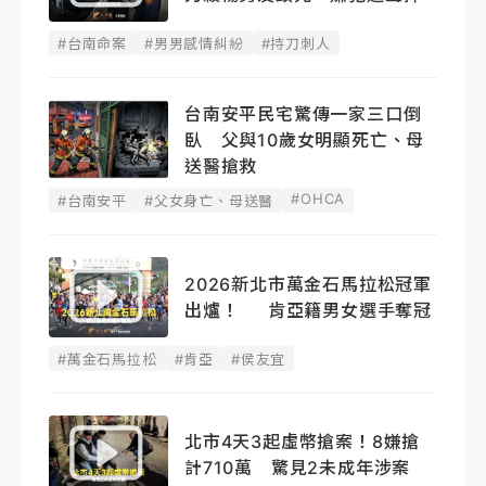
#台南命案
#男男感情糾紛
#持刀刺人
台南安平民宅驚傳一家三口倒
臥 父與10歲女明顯死亡、母
送醫搶救
#OHCA
#台南安平
#父女身亡、母送醫
2026新北市萬金石馬拉松冠軍
出爐！ 肯亞籍男女選手奪冠
#萬金石馬拉松
#肯亞
#侯友宜
北市4天3起虛幣搶案！8嫌搶
計710萬 驚見2未成年涉案