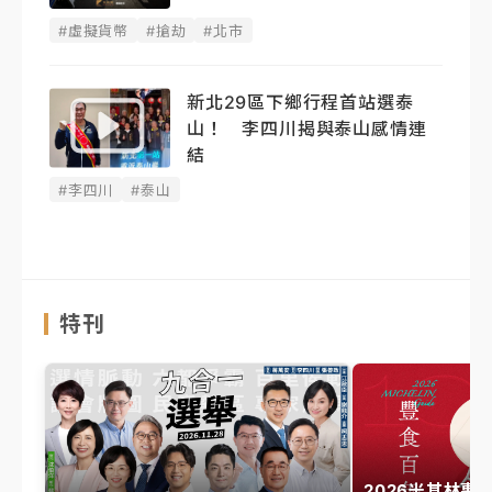
#虛擬貨幣
#搶劫
#北市
新北29區下鄉行程首站選泰
山！ 李四川揭與泰山感情連
結
#李四川
#泰山
特刊
2026米其林專