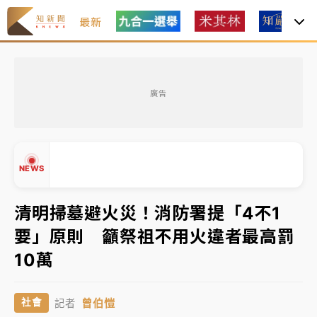
最新
最好玩的父親節！「爸氣集合」出發工程冒險島 邀社
福孩童齊暢玩
廣告
白海豚挾豪雨狂炸新北！時雨量破百毫米 水塔、雨棚
砸落毀車
強風長浪襲馬祖！「白海豚」逼近劃設警戒區 違規戲
NEWS
水觀浪恐重罰失血
白海豚瘦身！中部以北防劇烈降水 本周天氣展望「多
清明掃墓避火災！消防署提「4不1
雨不穩定」
要」原則 籲祭祖不用火違者最高罰
周末精選｜
苯駢芘無安全攝取值！致癌苦茶油下肚 毒
▲
10萬
物醫籲多吃蔬果代謝
▼
《知新聞》揭「運科計畫」人體實驗黑幕 運動部不追
曾伯愷
社會
記者
究！遭監委質疑