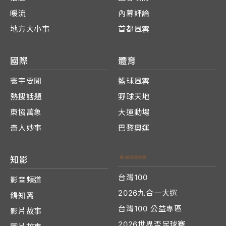
暖流
內幕評論
地方大小事
首都風雲
國際
體育
寰宇要聞
籃球風雲
熱搜話題
野球天地
東協萬象
大運動場
奇人妙事
巴黎奧運
知影
台灣100
影音頻道
2026九合一大選
鴿知窩
台灣100 公益專區
影片故事
2026世界盃足球賽