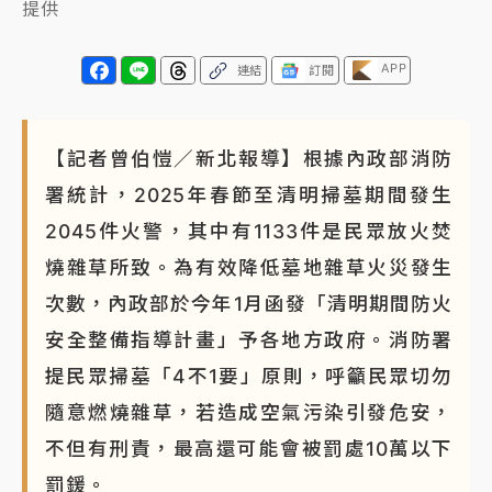
提供
《知新聞》揭「運科計畫」人體實驗黑幕 運動部不追
究！遭監委質疑
APP
連結
訂閱
台股處置新制明天上路 4大鬆綁一次看
【記者曾伯愷／新北報導】根據內政部消防
周末精選｜
鎢業董座離奇命喪豪宅！檢警3方向追出前
署統計，2025年春節至清明掃墓期間發生
員工犯案 破案關鍵曝
2045件火警，其中有1133件是民眾放火焚
燒雜草所致。為有效降低墓地雜草火災發生
次數，內政部於今年1月函發「清明期間防火
安全整備指導計畫」予各地方政府。消防署
提民眾掃墓「4不1要」原則，呼籲民眾切勿
隨意燃燒雜草，若造成空氣污染引發危安，
不但有刑責，最高還可能會被罰處10萬以下
罰鍰。