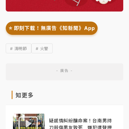
⭐️ 即刻下載！無廣告《知新聞》App
# 清明節
# 火警
知更多
疑感情糾紛釀命案！台南男持
刀殺傷男友致死 嫌犯遭聲押