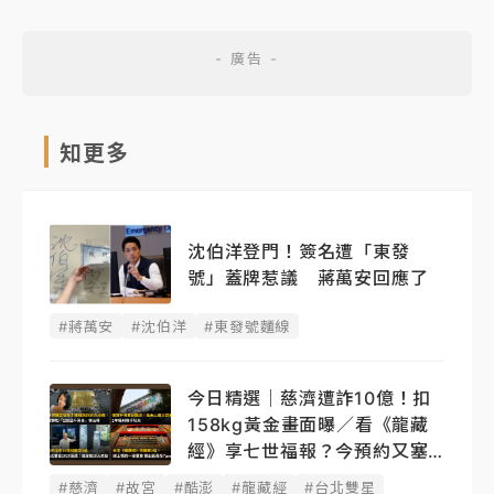
知更多
沈伯洋登門！簽名遭「東發
號」蓋牌惹議 蔣萬安回應了
#蔣萬安
#沈伯洋
#東發號麵線
今日精選｜慈濟遭詐10億！扣
158kg黃金畫面曝／看《龍藏
經》享七世福報？今預約又塞
了
#慈濟
#故宮
#酷澎
#龍藏經
#台北雙星