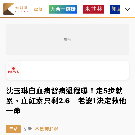
最新
女律師陳昱瑄詐慈濟10億！黃金158kg遭查扣畫面曝光
廣告
暑假過三周才推「E宿新北打卡趣」！抽獎程序複雜 觀
旅局回應了
中信慈善基金會想增加董事人數！辜仲諒向法院聲請遭
NEWS
駁 理由曝光
故宮《龍藏經》特展第2檔！今線上預約開賣一度塞車
沈玉琳白血病發病過程曝！走5步就
周六起展出延長至晚上7時
累、血紅素只剩2.6 老婆1決定救他
台東農業處長涉圖利渡假村！東檢抗告成功 今重開羈
▲
一命
押庭
▼
父親節泡湯了！中颱白海豚雨彈轟3天 「紅到發紫」降
不是芙莉蓮
生活
記者
雨熱區曝