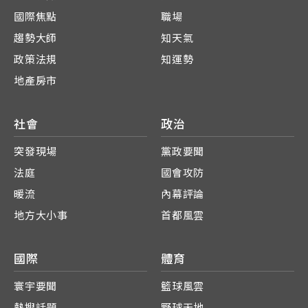
國際焦點
職場
趨勢大師
知天氣
政策法規
知運勢
地產房市
社會
政治
突發現場
黨政要聞
法庭
國會攻防
暖流
內幕評論
地方大小事
首都風雲
國際
體育
寰宇要聞
籃球風雲
熱搜話題
野球天地