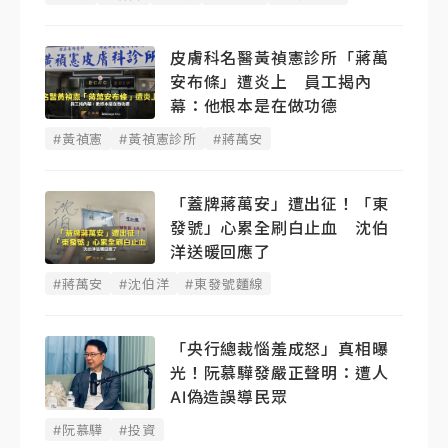
皮膚科名醫黃禎憲診所「蔣萬
安布條」遭炎上 員工揭內
幕：他根本是在做功德
#黃禎憲
#黃禎憲診所
#蔣萬安
「蓋牌蔣萬安」遭出征！「東
發號」心累全刷白止血 沈伯
洋送暖回應了
#蔣萬安
#沈伯洋
#東發號麵線
「央行總裁惱羞成怒」真相曝
光！阮慕驊發嚴正聲明： 遭人
AI偽造誤導民眾
#阮慕驊
#投資