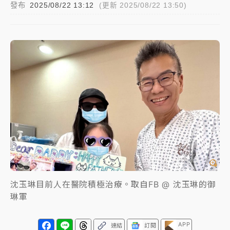
發布
2025/08/22 13:12
(更新 2025/08/22 13:50)
女律師陳昱瑄詐慈濟10億！黃金158kg遭查扣畫面曝光
暑假過三周才推「E宿新北打卡趣」！抽獎程序複雜 觀
旅局回應了
中信慈善基金會想增加董事人數！辜仲諒向法院聲請遭
駁 理由曝光
故宮《龍藏經》特展第2檔！今線上預約開賣一度塞車
周六起展出延長至晚上7時
台東農業處長涉圖利渡假村！東檢抗告成功 今重開羈
押庭
父親節泡湯了！中颱白海豚雨彈轟3天 「紅到發紫」降
沈玉琳目前人在醫院積極治療。取自FB @ 沈玉琳的御
雨熱區曝
琳軍
APP
連結
訂閱