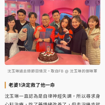
沈玉琳過去錄節目情況。取自FB @ 沈玉琳的御琳軍
老婆1決定救了他一命
沈玉琳一直認為是自律神經失調，所以尋求身
心科治療，吃了藥情緒改善了，但走沒幾步就