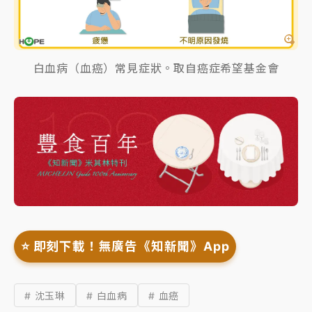
白血病（血癌）常見症狀。取自癌症希望基金會
⭐️ 即刻下載！無廣告《知新聞》App
# 沈玉琳
# 白血病
# 血癌