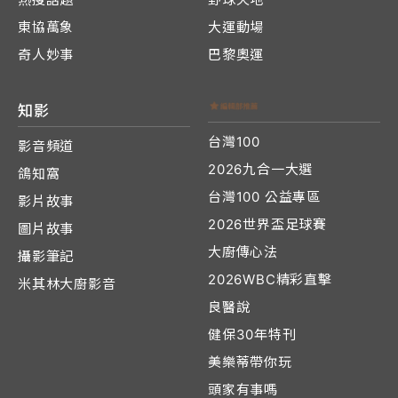
東協萬象
大運動場
奇人妙事
巴黎奧運
知影
台灣100
影音頻道
2026九合一大選
鴿知窩
台灣100 公益專區
影片故事
2026世界盃足球賽
圖片故事
大廚傳心法
攝影筆記
2026WBC精彩直擊
米其林大廚影音
良醫說
健保30年特刊
美樂蒂帶你玩
頭家有事嗎