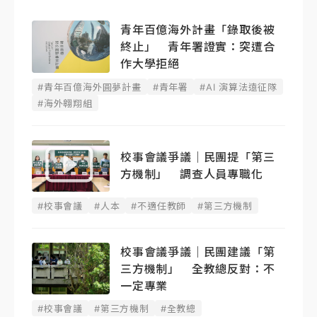
青年百億海外計畫「錄取後被
終止」 青年署證實：突遭合
作大學拒絕
#青年百億海外圓夢計畫
#青年署
#AI 演算法遠征隊
#海外翱翔組
校事會議爭議｜民團提「第三
方機制」 調查人員專職化
#校事會議
#人本
#不適任教師
#第三方機制
校事會議爭議｜民團建議「第
三方機制」 全教總反對：不
一定專業
#校事會議
#第三方機制
#全教總