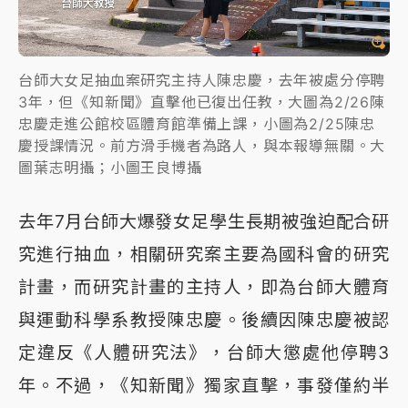
台師大女足抽血案研究主持人陳忠慶，去年被處分停聘
3年，但《知新聞》直擊他已復出任教，大圖為2/26陳
忠慶走進公館校區體育館準備上課，小圖為2/25陳忠
慶授課情況。前方滑手機者為路人，與本報導無關。大
圖葉志明攝；小圖王良博攝
去年7月台師大爆發女足學生長期被強迫配合研
究進行抽血，相關研究案主要為國科會的研究
計畫，而研究計畫的主持人，即為台師大體育
與運動科學系教授陳忠慶。後續因陳忠慶被認
定違反《人體研究法》，台師大懲處他停聘3
年。不過，《知新聞》獨家直擊，事發僅約半