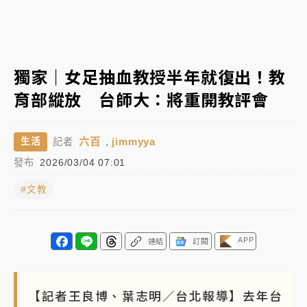
中信慈善基金會想增加董事人數！辜仲諒向法院聲請遭
駁 理由曝光
故宮《龍藏經》特展第2檔！今線上預約開賣一度塞車
獨家｜女足抽血教授半年就復出！教
周六起展出延長至晚上7時
育部縱放 台師大：將重開教評會
台東農業處長涉圖利渡假村！東檢抗告成功 今重開羈
押庭
六百
,
jimmyya
生活
記者
父親節泡湯了！中颱白海豚雨彈轟3天 「紅到發紫」降
發布
2026/03/04 07:01
雨熱區曝
#文教
APP
連結
訂閱
【記者王良博、葉志明／台北報導】去年台