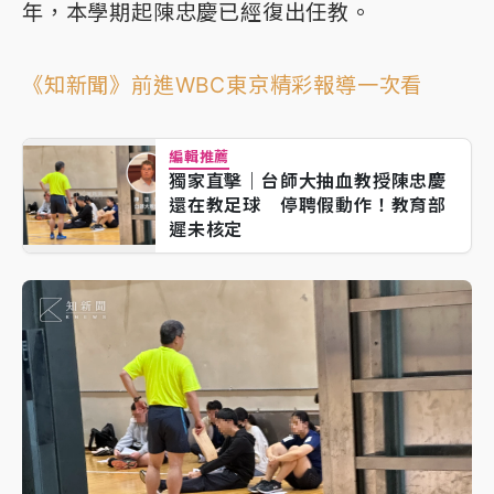
年，本學期起陳忠慶已經復出任教。
《知新聞》前進WBC東京精彩報導一次看
編輯推薦
獨家直擊｜台師大抽血教授陳忠慶
還在教足球 停聘假動作！教育部
遲未核定