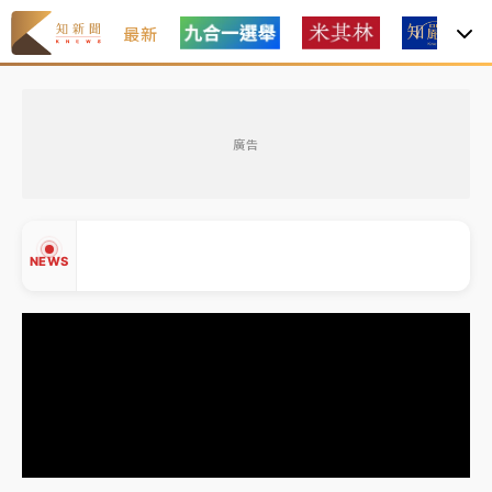
最新
女律師陳昱瑄詐慈濟10億！黃金158kg遭查扣畫面曝光
廣告
中信慈善基金會想增加董事人數！辜仲諒向法院聲請遭
駁 理由曝光
故宮《龍藏經》特展第2檔！今線上預約開賣一度塞車
NEWS
周六起展出延長至晚上7時
台東農業處長涉圖利渡假村！東檢抗告成功 今重開羈
押庭
父親節泡湯了！中颱白海豚雨彈轟3天 「紅到發紫」降
▲
雨熱區曝
▼
女律師陳昱瑄詐慈濟10億！黃金158kg遭查扣畫面曝光