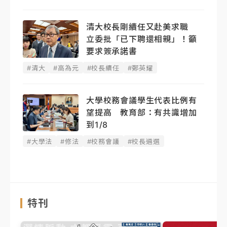
清大校長剛續任又赴美求職
立委批「已下聘還相親」！籲
要求簽承諾書
#清大
#高為元
#校長續任
#鄭英耀
大學校務會議學生代表比例有
望提高 教育部：有共識增加
到1/8
#大學法
#修法
#校務會議
#校長遴選
特刊