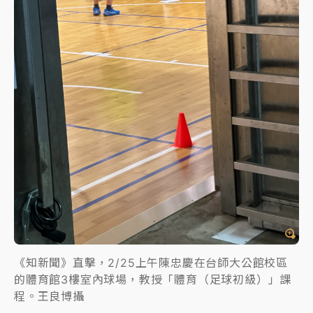
《知新聞》直擊，2/25上午陳忠慶在台師大公館校區
的體育館3樓室內球場，教授「體育（足球初級）」課
程。王良博攝