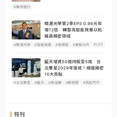
#聯邦銀行
精湛光學第2季EPS 0.96元年
增12倍 轉型為智能視覺以拓
展高精密領域
#LED
#精湛光學
#智能視覺
#高精密
#被動元件
藍天增資50億持股至5成 台
北雙星2029年落成！總座揭密
10大亮點
#台北雙星
#藍天
#張佳靜
#蔡明賢
#西區門戶
特刊