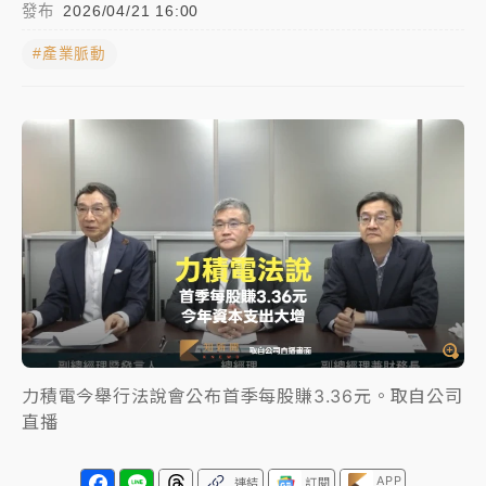
發布
2026/04/21 16:00
女律師陳昱瑄詐慈濟10億！黃金158kg遭查扣畫面曝光
#產業脈動
台積電殺35元、台股跌近300點 被動元件、低軌衛星
及載板皆走弱
中信慈善基金會想增加董事人數！辜仲諒向法院聲請遭
駁 理由曝光
故宮《龍藏經》特展第2檔！今線上預約開賣一度塞車
周六起展出延長至晚上7時
台東農業處長涉圖利渡假村！東檢抗告成功 今重開羈
押庭
父親節泡湯了！中颱白海豚雨彈轟3天 「紅到發紫」降
力積電今舉行法說會公布首季每股賺3.36元。取自公司
雨熱區曝
直播
APP
連結
訂閱