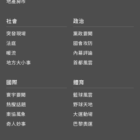
地產房市
社會
政治
突發現場
黨政要聞
法庭
國會攻防
暖流
內幕評論
地方大小事
首都風雲
國際
體育
寰宇要聞
籃球風雲
熱搜話題
野球天地
東協萬象
大運動場
奇人妙事
巴黎奧運