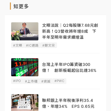
知更多
文曄法說｜Q2每股賺7.68元創
新高！Q3營收將年增8成 下
半年至明年需求續增溫
#文曄
#IC通路
#鄭文宗
台灣上半年IPO籌資破300
億！ 創新板崛起佔比達36%
#IPO
#PWC
#上市櫃
#資誠
聯邦銀上半年稅後淨利35.4
億、年增34% EPS 0.65元