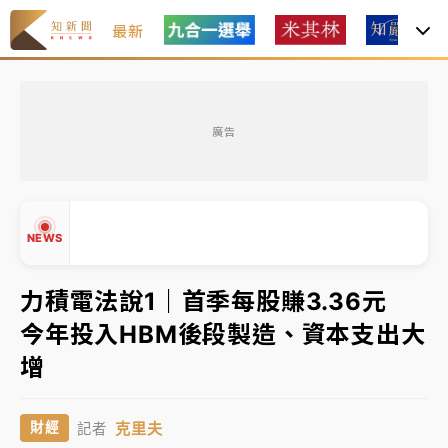
最新
女律師陳昱瑄詐慈濟10億！黃金158kg遭查扣畫面曝光
廣告
台積電殺35元、台股跌近300點 被動元件、低軌衛星
及載板皆走弱
中信慈善基金會想增加董事人數！辜仲諒向法院聲請遭
NEWS
駁 理由曝光
故宮《龍藏經》特展第2檔！今線上預約開賣一度塞車
力積電法說1｜首季每股賺3.36元
周六起展出延長至晚上7時
今年投入HBM後段製造、資本支出大
台東農業處長涉圖利渡假村！東檢抗告成功 今重開羈
▲
增
押庭
▼
父親節泡湯了！中颱白海豚雨彈轟3天 「紅到發紫」降
克里夫
財經
記者
雨熱區曝