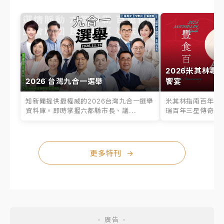
2026米其林專
2026 台灣九合一選舉
饗宴
知新聞提供最權威的2026台灣九合一選舉
米其林指南百年之
資料庫。即時掌握六都縣市長、議...
瑞百年三星傳奇、台
更多特刊
→