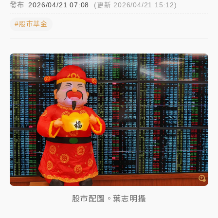
發布
2026/04/21 07:08
(更新 2026/04/21 15:12)
NBA｜
傳奇名帥驚傳離世！曾以「瘋狂籃球」震撼聯
#股市基金
盟 兩大愛徒向他致
中租控股7月營收創今年新高 前7月獲利成長6%
獨家｜
和欣客運總裁逝世！少東涉洗錢遭收押 戴手銬
腳鐐提前奔靈堂畫面曝
處置制度大變革！ 證交所今起縮短股票「關禁閉」天
數與撮合時間
才續任就飛美國大學面試 清大校長高為元致歉：機會
到來時引起我的好奇
白海豚颱風解除海警 西南風來了！4縣市大雨特報、各
地午後雷雨
股市配圖。葉志明攝
分析｜
7月營收甫首破單月9000億元下半年續旺指
標？ 鴻海本週法說法人關注的四大重點