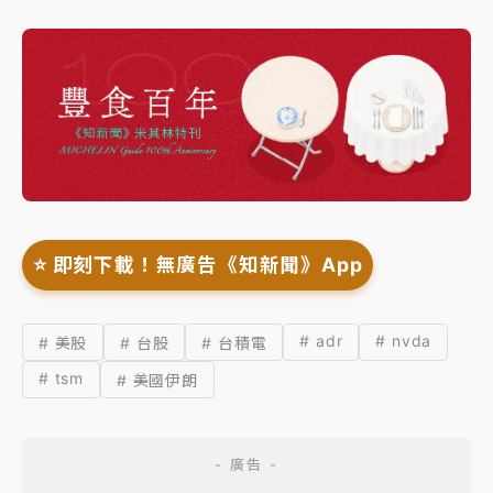
⭐️ 即刻下載！無廣告《知新聞》App
# adr
# nvda
# 美股
# 台股
# 台積電
# tsm
# 美國伊朗