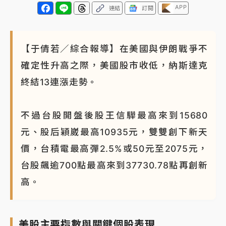
APP
連結
訂閱
NBA｜
傳奇名帥驚傳離世！曾以「瘋狂籃球」震撼聯
盟 兩大愛徒向他致
【于倩若／綜合報導】在美國與伊朗戰爭不
確定性升高之際，美國股市收低，納斯達克
終結13連漲走勢。
不過台股開盤後股王信驊最高來到15680
元、股后穎崴最高10935元，雙雙創下新天
價，台積電最高彈2.5%或50元至2075元，
台股飆逾700點最高來到37730.78點再創新
高。
美股主要指數與關鍵個股表現