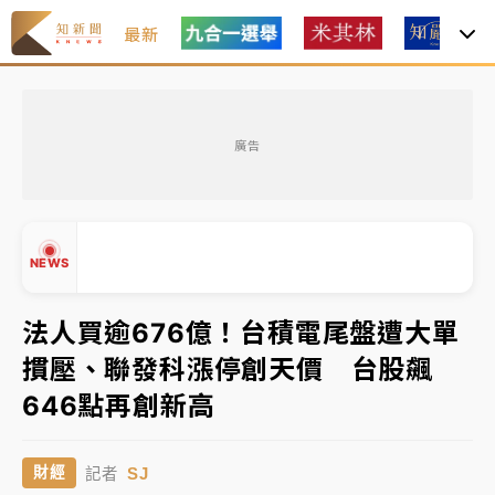
最新
中租控股7月營收創今年新高 前7月獲利成長6%
廣告
獨家｜
和欣客運總裁逝世！少東涉洗錢遭收押 戴手銬
腳鐐提前奔靈堂畫面曝
處置制度大變革！ 證交所今起縮短股票「關禁閉」天
NEWS
數與撮合時間
才續任就飛美國大學面試 清大校長高為元致歉：機會
法人買逾676億！台積電尾盤遭大單
到來時引起我的好奇
摜壓、聯發科漲停創天價 台股飆
白海豚颱風解除海警 西南風來了！4縣市大雨特報、各
▲
646點再創新高
地午後雷雨
▼
分析｜
7月營收甫首破單月9000億元下半年續旺指
SJ
財經
記者
標？ 鴻海本週法說法人關注的四大重點