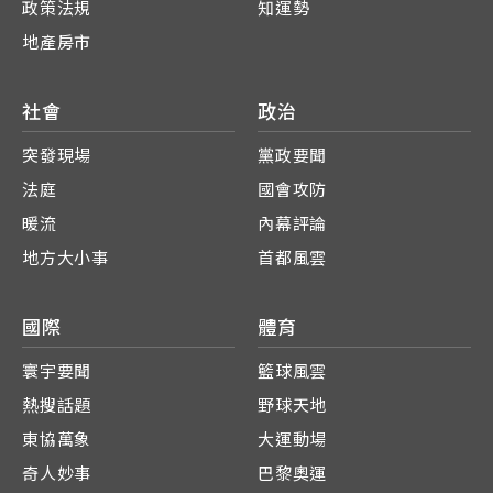
政策法規
知運勢
地產房市
社會
政治
突發現場
黨政要聞
法庭
國會攻防
暖流
內幕評論
地方大小事
首都風雲
國際
體育
寰宇要聞
籃球風雲
熱搜話題
野球天地
東協萬象
大運動場
奇人妙事
巴黎奧運