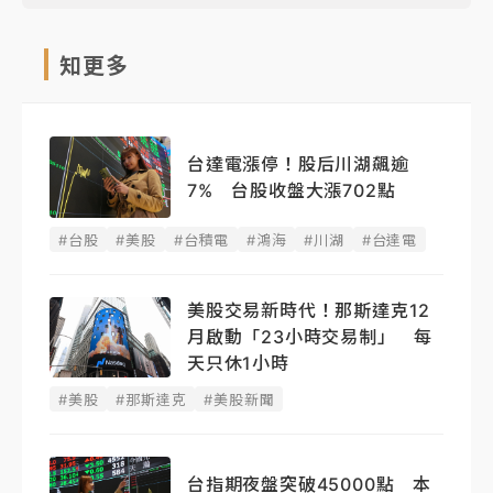
知更多
台達電漲停！股后川湖飆逾
7% 台股收盤大漲702點
#台股
#美股
#台積電
#鴻海
#川湖
#台達電
美股交易新時代！那斯達克12
月啟動「23小時交易制」 每
天只休1小時
#美股
#那斯達克
#美股新聞
台指期夜盤突破45000點 本