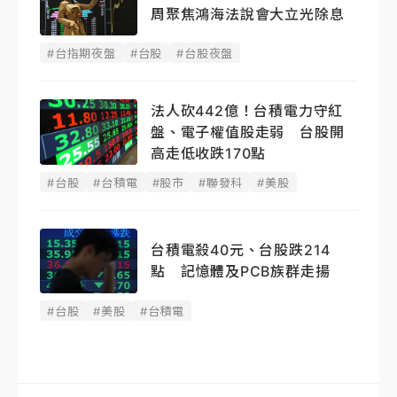
周聚焦鴻海法說會大立光除息
#台指期夜盤
#台股
#台股夜盤
法人砍442億！台積電力守紅
盤、電子權值股走弱 台股開
高走低收跌170點
#台股
#台積電
#股市
#聯發科
#美股
台積電殺40元、台股跌214
點 記憶體及PCB族群走揚
#台股
#美股
#台積電