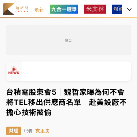
最新
金控第2季海外曝險破31兆創高 日本年增45%居冠
廣告
日職｜
林安可狀態正好卻因左膝疼痛下二軍 日媒感嘆
「好事多磨」
韓股最壞時期已過？大摩估去槓桿完成逾半 波動率降
NEWS
至2個月低
「白海豚」雨炸新北！通報109件災情 侯友宜揭這類災
台積電股東會5｜魏哲家曝為何不會
損最多
將TEL移出供應商名單 赴美設廠不
白海豚挾豪雨狂炸新北！時雨量破百毫米 水塔、雨棚
▲
擔心技術被偷
砸落毀車
▼
金控第2季海外曝險破31兆創高 日本年增45%居冠
克里夫
財經
記者