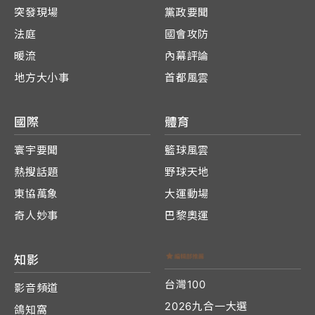
突發現場
黨政要聞
法庭
國會攻防
暖流
內幕評論
地方大小事
首都風雲
國際
體育
寰宇要聞
籃球風雲
熱搜話題
野球天地
東協萬象
大運動場
奇人妙事
巴黎奧運
知影
台灣100
影音頻道
2026九合一大選
鴿知窩