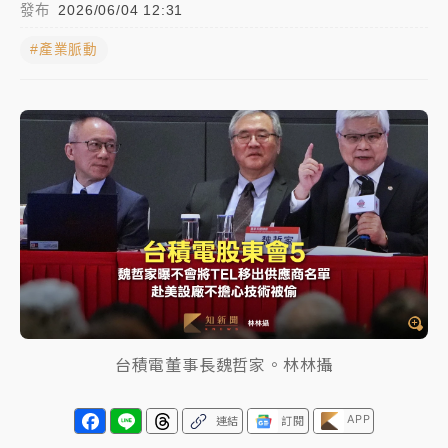
發布
2026/06/04 12:31
日職｜
林安可狀態正好卻因左膝疼痛下二軍 日媒感嘆
#產業脈動
「好事多磨」
韓股最壞時期已過？大摩估去槓桿完成逾半 波動率降
至2個月低
「白海豚」雨炸新北！通報109件災情 侯友宜揭這類災
損最多
白海豚挾豪雨狂炸新北！時雨量破百毫米 水塔、雨棚
砸落毀車
台積電董事長魏哲家。林林攝
APP
連結
訂閱