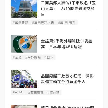
三商美邦人壽9/1下市改名「玉
山人壽」 8/19股票最後交易
日
#三商美邦
#三商美邦人壽
#三 商 美邦
金控第2季海外曝險破31兆創
高 日本年增45%居冠
#金控
#海外曝險
#日本
晶圓廠趕工掀徵才狂潮 微影
設備巨頭在台招募逾千人
#ASML
#艾司摩爾
#汪佳慧