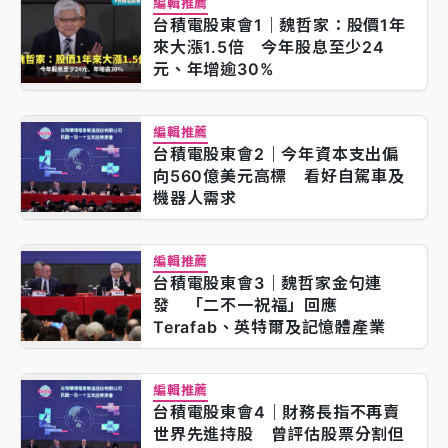
編輯推薦
台積電股東會1｜魏哲家：股價1年
來大漲1.5倍 今年股息至少24
元、年增逾30%
編輯推薦
台積電股東會2｜今年資本支出偏
向560億美元高標 看好自駕車及
機器人需求
編輯推薦
台積電股東會3｜魏哲家金句連
發 「二不一祝福」回應
Terafab、英特爾及記憶體產業
編輯推薦
台積電股東會4｜財務長指不再賣
世界先進持股 曾評估股票分割但