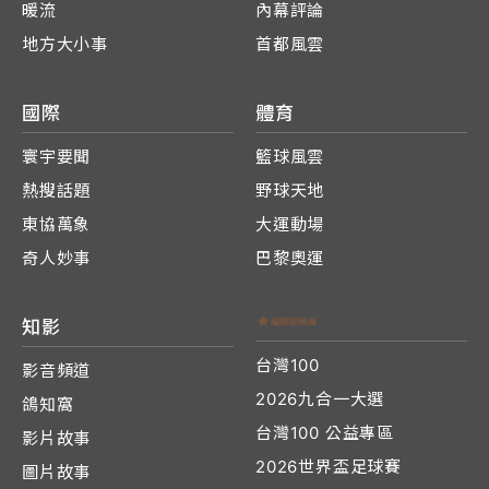
暖流
內幕評論
地方大小事
首都風雲
國際
體育
寰宇要聞
籃球風雲
熱搜話題
野球天地
東協萬象
大運動場
奇人妙事
巴黎奧運
知影
台灣100
影音頻道
2026九合一大選
鴿知窩
台灣100 公益專區
影片故事
2026世界盃足球賽
圖片故事