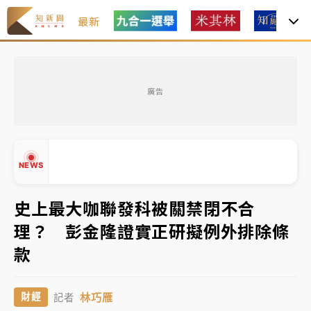
最新
女律師陳昱瑄詐慈濟10億！黃金158kg遭查扣畫面曝光
廣告
暑假過三周才推「E宿新北打卡趣」！抽獎程序複雜 觀
旅局回應了
中信慈善基金會想增加董事人數！辜仲諒向法院聲請遭
NEWS
駁 理由曝光
故宮《龍藏經》特展第2檔！今線上預約開賣一度塞車
史上最大咖聯發科被關禁閉不合
周六起展出延長至晚上7時
理？ 彭金隆證實正研擬例外排除條
台東農業處長涉圖利渡假村！東檢抗告成功 今重開羈
▲
款
押庭
▼
父親節泡湯了！中颱白海豚雨彈轟3天 「紅到發紫」降
林巧雁
財經
記者
雨熱區曝