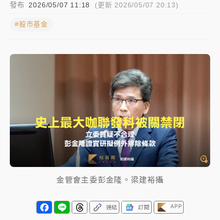
發布
2026/05/07 11:18
(更新 2026/05/07 20:13)
女律師陳昱瑄詐慈濟10億！黃金158kg遭查扣畫面曝光
#股市基金
暑假過三周才推「E宿新北打卡趣」！抽獎程序複雜 觀
旅局回應了
中信慈善基金會想增加董事人數！辜仲諒向法院聲請遭
駁 理由曝光
故宮《龍藏經》特展第2檔！今線上預約開賣一度塞車
周六起展出延長至晚上7時
台東農業處長涉圖利渡假村！東檢抗告成功 今重開羈
押庭
父親節泡湯了！中颱白海豚雨彈轟3天 「紅到發紫」降
金管會主委彭金隆。梁建裕攝
雨熱區曝
APP
連結
訂閱