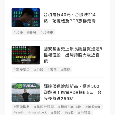
台積電殺40元、台股跌214
點 記憶體及PCB族群走揚
#台股
#美股
#台積電
國安基金史上最長護盤買進這8
檔權值股 出清持股大賺近百
億
#國安基金
#台股
#護盤
#關稅
輝達帶道瓊創新高、標普500
卻翻黑！聯電ADR摔6.5% 台
股夜盤跌259點
#道瓊指數
#美股台積電
#標普500指數
#美股adr
#sndk
#mu stock
#美股
#台股
#台積電