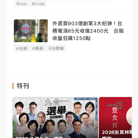
#tsm
#nvda
外資買903億創第3大紀錄！台
積電漲85元收復2400元 台股
收盤狂飆1250點
#台股
#美股
#台積電
特刊
2026米其林專