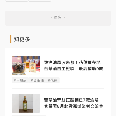
知更多
致癌油風波未歇！花蓮推在地
苦茶油自主檢驗 最高補助9成
#苯駢芘
#苦茶油
#花蓮
苦茶油苯駢芘超標已7廠淪陷
食藥署8月赴雲嘉辦業者交流會