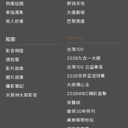
熱搜話題
野球天地
東協萬象
大運動場
奇人妙事
巴黎奧運
知影
台灣100
影音頻道
2026九合一大選
鴿知窩
台灣100 公益專區
影片故事
2026世界盃足球賽
圖片故事
大廚傳心法
攝影筆記
2026WBC精彩直擊
米其林大廚影音
良醫說
健保30年特刊
美樂蒂帶你玩