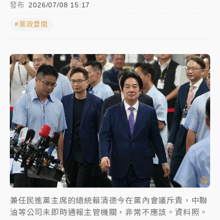
發布
2026/07/08 15:17
中颱白海豚進逼！台北喜來登圍籬傾倒砸傷人 民權西
#黨政要聞
路鷹架倒塌壓2車
有片｜
白海豚暴風圈逼近！新北淡水赫見龍捲風 榕樹
連根拔起
中颱白海豚風雨來了！中部以北防豪雨 今晚、明天影
響最劇烈
白海豚逼近！北市水門只出不進 未移置車輛最高罰
4800＋拖吊費
兼任民進黨主席的總統賴清德今在黨內會議斥責，中聯
油等公司未即時通報主管機關，非常不應該。資料照。