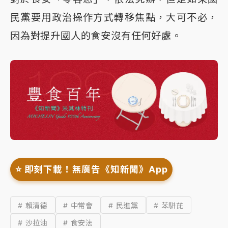
民黨要用政治操作方式轉移焦點，大可不必，
因為對提升國人的食安沒有任何好處。
⭐️ 即刻下載！無廣告《知新聞》App
# 賴清德
# 中常會
# 民進黨
# 苯駢芘
# 沙拉油
# 食安法