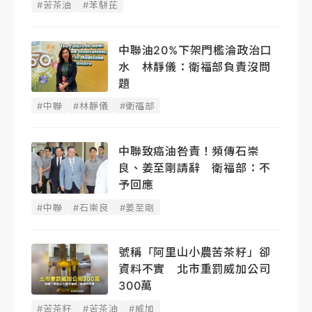
#苦茶油
#苯駢芘
中聯油20%下架門檻淪政治口
水 林靜儀：衛福部負責沒問
題
#中聯
#林靜儀
#衛福部
中聯致癌油咎責！頻傳石崇
良、姜至剛請辭 衛福部：不
予回應
#中聯
#石崇良
#姜至剛
號稱「阿里山小農苦茶籽」卻
資料不實 北市重罰威加公司
300萬
#苦茶籽
#苦茶油
#威加