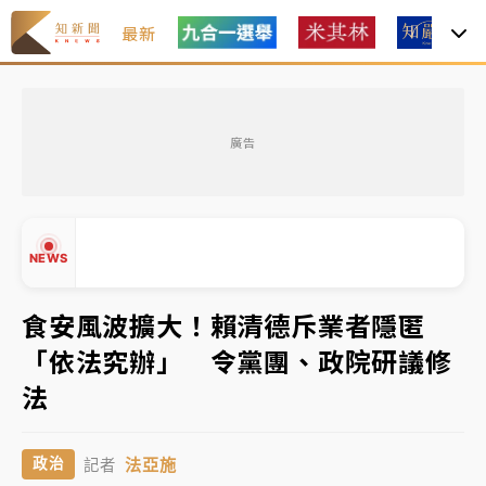
最新
油價持續凍漲！ 中油宣布下周一汽柴油價格維持不變
廣告
中颱白海豚進逼！台北喜來登圍籬傾倒砸傷人 民權西
路鷹架倒塌壓2車
有片｜
白海豚暴風圈逼近！新北淡水赫見龍捲風 榕樹
NEWS
連根拔起
中颱白海豚風雨來了！中部以北防豪雨 今晚、明天影
食安風波擴大！賴清德斥業者隱匿
響最劇烈
「依法究辦」 令黨團、政院研議修
白海豚逼近！北市水門只出不進 未移置車輛最高罰
▲
法
4800＋拖吊費
▼
油價持續凍漲！ 中油宣布下周一汽柴油價格維持不變
法亞施
政治
記者