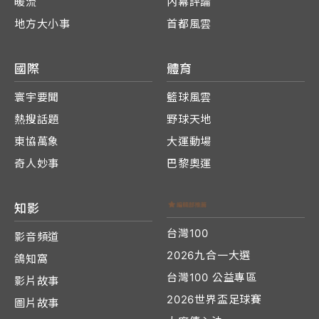
暖流
內幕評論
地方大小事
首都風雲
國際
體育
寰宇要聞
籃球風雲
熱搜話題
野球天地
東協萬象
大運動場
奇人妙事
巴黎奧運
知影
台灣100
影音頻道
2026九合一大選
鴿知窩
台灣100 公益專區
影片故事
2026世界盃足球賽
圖片故事