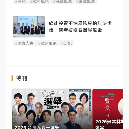
#台電
#離岸風電
#森崴能源
#富崴能源
綠能投資不怕風險只怕無法辨
識 國壽這樣看離岸風電
#國泰人壽
#離岸風電
#沃旭
特刊
2026米其林專
2026 台灣九合一選舉
饗宴