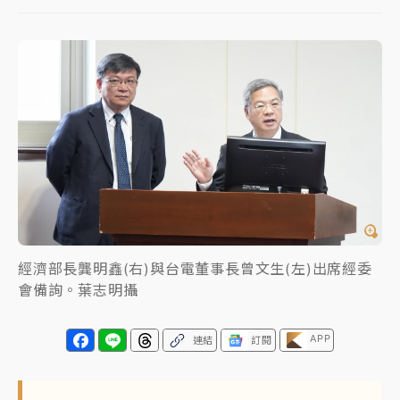
父親節玩樂園！六福村今明2天「爸爸免費」 遠雄海洋
買1送1
中颱白海豚環流掠北海！今明防劇烈降雨 東部高溫飆
38度
周末精選｜
慈濟遭詐10億完整始末曝！律師掮客大玩兩
面手法 郭台銘、蔡英文成關鍵
本周爆款短影音｜
柯文哲帶電子手鐶拄拐杖現身／周玉
蔻蔡玉真開撕爆料
周末精選｜
跨境網購族注意！EZ Way若改由政府委
經濟部長龔明鑫(右)與台電董事長曾文生(左)出席經委
任 預算難關如何解？
會備詢。葉志明攝
蔣萬安的建中同學！47歲法律學霸戰桃園 公開上任首
要3件事
APP
連結
訂閱