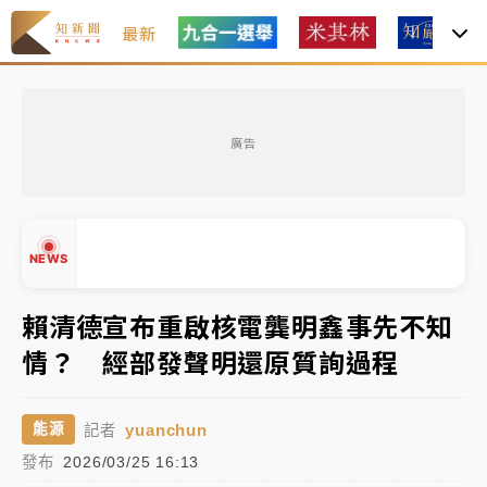
最新
父親節玩樂園！六福村今明2天「爸爸免費」 遠雄海洋
買1送1
廣告
中颱白海豚環流掠北海！今明防劇烈降雨 東部高溫飆
38度
周末精選｜
慈濟遭詐10億完整始末曝！律師掮客大玩兩
NEWS
面手法 郭台銘、蔡英文成關鍵
本周爆款短影音｜
柯文哲帶電子手鐶拄拐杖現身／周玉
賴清德宣布重啟核電龔明鑫事先不知
蔻蔡玉真開撕爆料
情？ 經部發聲明還原質詢過程
周末精選｜
跨境網購族注意！EZ Way若改由政府委
▲
任 預算難關如何解？
▼
yuanchun
能源
記者
蔣萬安的建中同學！47歲法律學霸戰桃園 公開上任首
發布
2026/03/25 16:13
要3件事