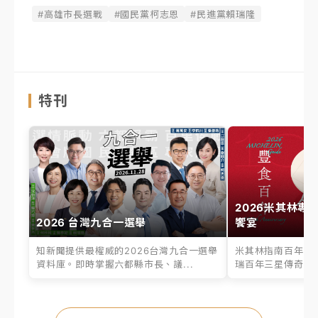
#高雄市長選戰
#國民黨柯志恩
#民進黨賴瑞隆
特刊
2026米其林專
2026 台灣九合一選舉
饗宴
知新聞提供最權威的2026台灣九合一選舉
米其林指南百年之
資料庫。即時掌握六都縣市長、議...
瑞百年三星傳奇、台