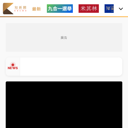
最新
油價持續凍漲！ 中油宣布下周一汽柴油價格維持不變
廣告
中颱白海豚進逼！台北喜來登圍籬傾倒砸傷人 民權西
路鷹架倒塌壓2車
有片｜
白海豚暴風圈逼近！新北淡水赫見龍捲風 榕樹
NEWS
連根拔起
中颱白海豚風雨來了！中部以北防豪雨 今晚、明天影
響最劇烈
白海豚逼近！北市水門只出不進 未移置車輛最高罰
▲
4800＋拖吊費
▼
油價持續凍漲！ 中油宣布下周一汽柴油價格維持不變