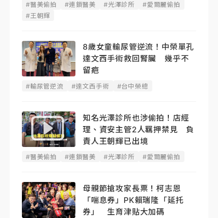
#醫美偷拍
#連鎖醫美
#光澤診所
#愛爾麗偷拍
#王朝輝
8歲女童輸尿管逆流！中榮單孔
達文西手術救回腎臟 幾乎不
留疤
#輸尿管逆流
#達文西手術
#台中榮總
知名光澤診所也涉偷拍！店經
理、資安主管2人羈押禁見 負
責人王朝輝已出境
#醫美偷拍
#連鎖醫美
#光澤診所
#愛爾麗偷拍
母親節搶攻家長票！柯志恩
「喘息券」PK賴瑞隆「延托
券」 生育津貼大加碼