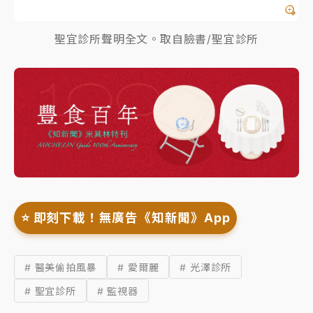
聖宜診所聲明全文。取自臉書/聖宜診所
⭐️ 即刻下載！無廣告《知新聞》App
# 醫美偷拍風暴
# 愛爾麗
# 光澤診所
# 聖宜診所
# 監視器