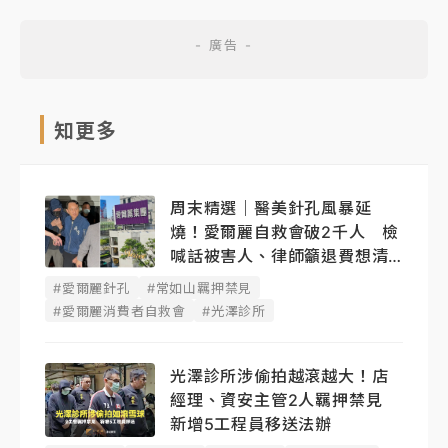
知更多
周末精選｜醫美針孔風暴延
燒！愛爾麗自救會破2千人 檢
喊話被害人、律師籲退費想清
楚
#愛爾麗針孔
#常如山羈押禁見
#愛爾麗消費者自救會
#光澤診所
光澤診所涉偷拍越滾越大！店
經理、資安主管2人羈押禁見
新增5工程員移送法辦