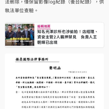
法刪除，僅保留影像log紀錄（後台紀錄），供
執法單位查驗。
編輯推薦
知名光澤診所也涉偷拍！店經理、
資安主管2人羈押禁見 負責人王
朝輝已出境