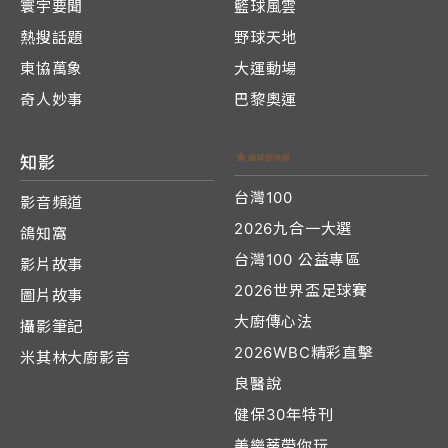
寰宇要聞
籃球風雲
熱搜話題
野球天地
東協萬象
大運動場
奇人妙事
巴黎奧運
知影
台灣100
影音頻道
2026九合一大選
鴿知窩
台灣100 公益專區
影片故事
2026世界盃足球賽
圖片故事
大廚傳心法
攝影筆記
2026WBC精彩直擊
米其林大廚影音
良醫說
健保30年特刊
美樂蒂帶你玩