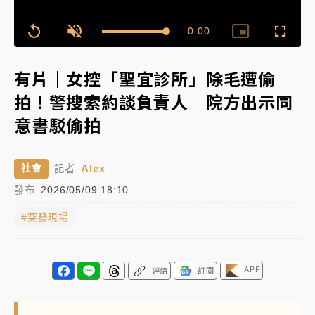
中颱白海豚進逼！台北喜來登圍籬傾倒砸傷人 民權西
Remaining
-
0:00
Loaded
:
路鷹架倒塌壓2車
Replay
Unmute
Picture-
Fullscr
100.00%
in-
Picture
Time��
有片｜
白海豚暴風圈逼近！新北淡水赫見龍捲風 榕樹
有片｜女控「聖宜診所」除毛遭偷
連根拔起
拍！警搜索約談負責人 院方出示同
中颱白海豚風雨來了！中部以北防豪雨 今晚、明天影
意書駁偷拍
響最劇烈
白海豚逼近！北市水門只出不進 未移置車輛最高罰
Alex
社會
記者
4800＋拖吊費
發布
2026/05/09 18:10
#突發現場
APP
連結
訂閱