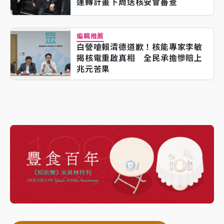
運轉計畫下周送核安會審查
編輯推薦
白營嗆賴清德道歉！核能專家李敏
揭核電重啟真相 全民承擔慘賠上
兆元苦果