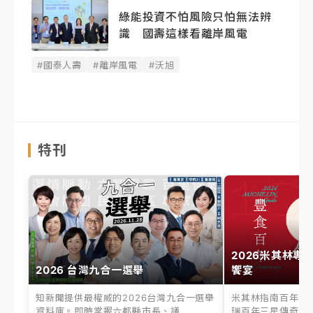
綠能投資不怕風險只怕無法辨
識 國壽這樣看離岸風電
#國泰人壽
#離岸風電
#沃旭
特刊
2026米其林專
2026 台灣九合一選舉
饗宴
知新聞提供最權威的2026台灣九合一選舉
米其林指南百年之
資料庫。即時掌握六都縣市長、議...
瑞百年三星傳奇、台