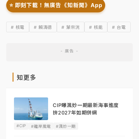
⭐️ 即刻下載！無廣告《知新聞》App
# 核電
# 賴清德
# 葉宗洸
# 核能
# 台電
知更多
CIP曝渢妙一期最新海事進度
拚2027年如期併網
#CIP
#離岸風電
#渢妙一期