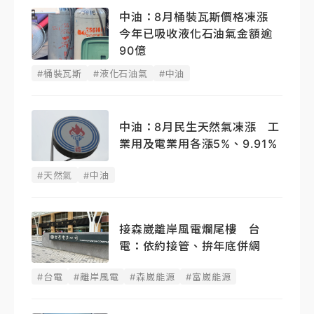
中油：8月桶裝瓦斯價格凍漲
今年已吸收液化石油氣金額逾
90億
#桶裝瓦斯
#液化石油氣
#中油
中油：8月民生天然氣凍漲 工
業用及電業用各漲5%、9.91%
#天然氣
#中油
接森崴離岸風電爛尾樓 台
電：依約接管、拚年底併網
#台電
#離岸風電
#森崴能源
#富崴能源