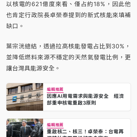
以核電的621億度來看、僅占約18%，因此他
也肯定行政院長卓榮泰提到的新式核能來填補
缺口。
葉宗洸總結，透過拉高核能發電占比到30%，
並降低燃料來源不穩定的天然氣發電比例，更
讓台灣具能源安全。
編輯推薦
因應AI用電需求與能源安全 經濟
部重申核電重啟3原則
編輯推薦
重啟核二、核三！卓榮泰：台電再