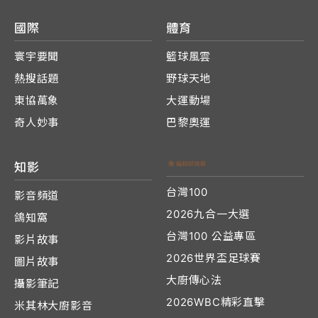
國際
體育
寰宇要聞
籃球風雲
熱搜話題
野球天地
東協萬象
大運動場
奇人妙事
巴黎奧運
知影
台灣100
影音頻道
2026九合一大選
鴿知窩
台灣100 公益專區
影片故事
2026世界盃足球賽
圖片故事
大廚傳心法
攝影筆記
2026WBC精彩直擊
米其林大廚影音