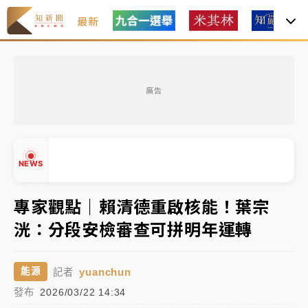
最新
女律師陳昱瑄詐慈濟10億！黃金158kg遭查扣畫面曝光
廣告
暑假過三周才推「E宿新北打卡趣」！抽獎程序複雜 觀
旅局回應了
中信慈善基金會想增加董事人數！辜仲諒向法院聲請遭
NEWS
駁 理由曝光
故宮《龍藏經》特展第2檔！今線上預約開賣一度塞車
專家觀點｜賴清德重啟核能！葉宗
周六起展出延長至晚上7時
洸：分段安檢審查可拼明年運轉
台東農業處長涉圖利渡假村！東檢抗告成功 今重開羈
▲
押庭
▼
yuanchun
能源
記者
父親節泡湯了！中颱白海豚雨彈轟3天 「紅到發紫」降
發布
2026/03/22 14:34
雨熱區曝