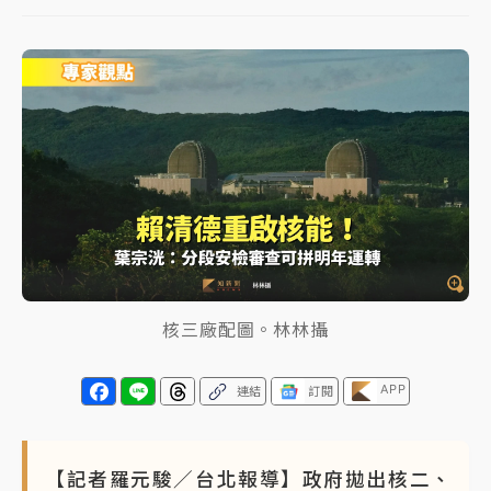
女律師陳昱瑄詐慈濟10億！黃金158kg遭查扣畫面曝光
暑假過三周才推「E宿新北打卡趣」！抽獎程序複雜 觀
旅局回應了
中信慈善基金會想增加董事人數！辜仲諒向法院聲請遭
駁 理由曝光
故宮《龍藏經》特展第2檔！今線上預約開賣一度塞車
周六起展出延長至晚上7時
台東農業處長涉圖利渡假村！東檢抗告成功 今重開羈
核三廠配圖。林林攝
押庭
父親節泡湯了！中颱白海豚雨彈轟3天 「紅到發紫」降
APP
連結
訂閱
雨熱區曝
【記者羅元駿／台北報導】政府拋出核二、