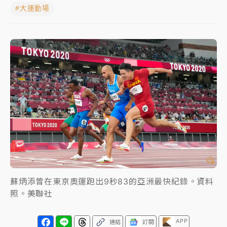
#大運動場
女律師陳昱瑄詐慈濟10億！黃金158kg遭查扣畫面曝光
暑假過三周才推「E宿新北打卡趣」！抽獎程序複雜 觀
旅局回應了
中信慈善基金會想增加董事人數！辜仲諒向法院聲請遭
駁 理由曝光
故宮《龍藏經》特展第2檔！今線上預約開賣一度塞車
周六起展出延長至晚上7時
台東農業處長涉圖利渡假村！東檢抗告成功 今重開羈
押庭
父親節泡湯了！中颱白海豚雨彈轟3天 「紅到發紫」降
蘇炳添曾在東京奧運跑出9秒83的亞洲最快紀錄。資料
雨熱區曝
照。美聯社
APP
連結
訂閱