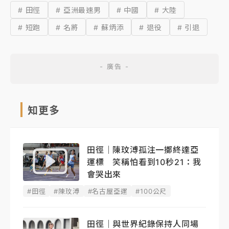
# 田徑
# 亞洲最速男
# 中國
# 大陸
# 短跑
# 名將
# 蘇炳添
# 退役
# 引退
知更多
田徑｜陳玟溥孤注一擲終達亞
運標 笑稱怕看到10秒21：我
會哭出來
#田徑
#陳玟溥
#名古屋亞運
#100公尺
田徑｜與世界紀錄保持人同場