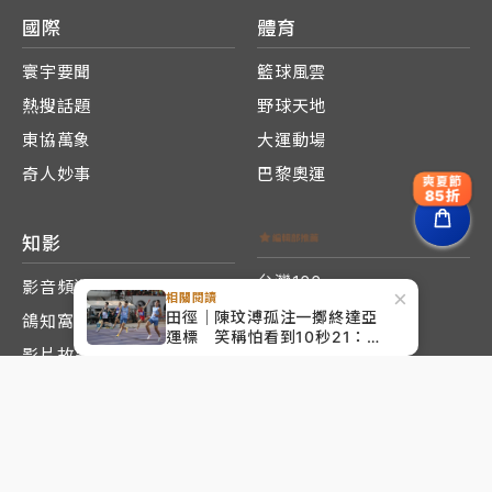
國際
體育
寰宇要聞
籃球風雲
熱搜話題
野球天地
東協萬象
大運動場
奇人妙事
巴黎奧運
爽夏節
85折
知影
台灣100
影音頻道
×
相關閱讀
2026九合一大選
田徑｜陳玟溥孤注一擲終達亞
鴿知窩
運標 笑稱怕看到10秒21：
台灣100 公益專區
影片故事
我會哭出來
2026世界盃足球賽
圖片故事
大廚傳心法
攝影筆記
2026WBC精彩直擊
米其林大廚影音
良醫說