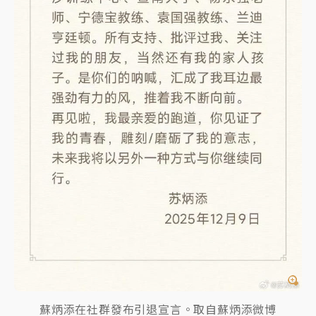
蘇炳添在社群發布引退宣言。取自蘇炳添微博