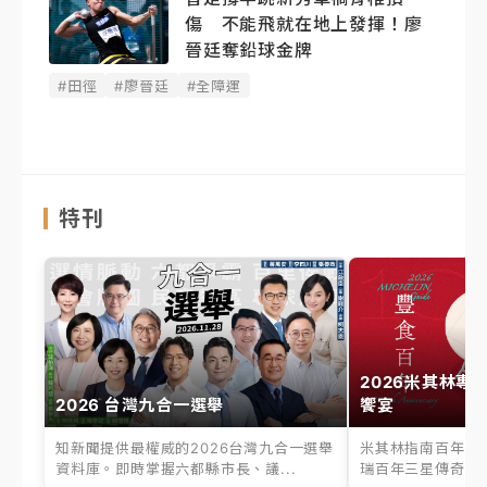
傷 不能飛就在地上發揮！廖
晉廷奪鉛球金牌
#田徑
#廖晉廷
#全障運
特刊
2026米其林專
2026 台灣九合一選舉
饗宴
知新聞提供最權威的2026台灣九合一選舉
米其林指南百年之
資料庫。即時掌握六都縣市長、議...
瑞百年三星傳奇、台