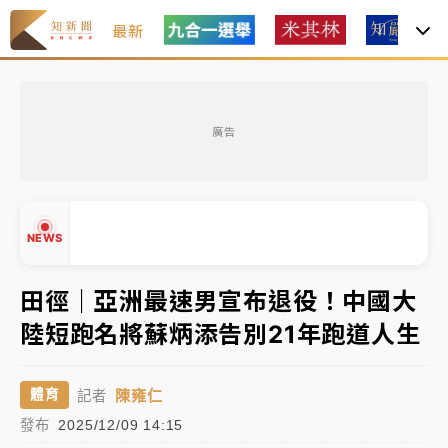
最新
女律師陳昱瑄詐慈濟10億！黃金158kg遭查扣畫面曝光
廣告
暑假過三周才推「E宿新北打卡趣」！抽獎程序複雜 觀
旅局回應了
中信慈善基金會想增加董事人數！辜仲諒向法院聲請遭
NEWS
駁 理由曝光
故宮《龍藏經》特展第2檔！今線上預約開賣一度塞車
田徑｜亞洲最速男宣布退役！中國大
周六起展出延長至晚上7時
陸短跑名將蘇炳添告別21年跑道人生
台東農業處長涉圖利渡假村！東檢抗告成功 今重開羈
▲
押庭
▼
陳雍仁
體育
記者
父親節泡湯了！中颱白海豚雨彈轟3天 「紅到發紫」降
發布
2025/12/09 14:15
雨熱區曝