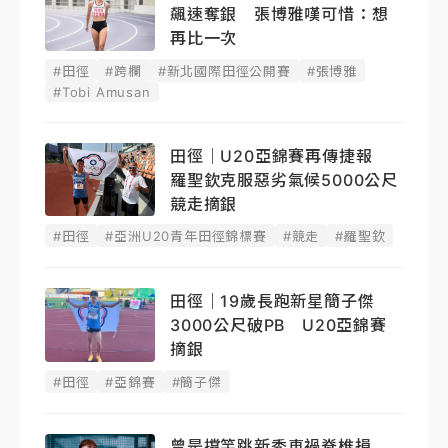
飆速奪銀 張博雅嘆可惜：想
再比一次
#田徑
#跨欄
#新北國際田徑公開賽
#張博雅
#Tobi Amusan
田徑｜U20亞錦賽再傳捷報
羅聖欽克服惡劣氣候5000公尺
競走摘銀
#田徑
#亞洲U20青年田徑錦標賽
#競走
#羅聖欽
田徑｜19歲長跑新星簡子傑
3000公尺破PB U20亞錦賽
摘銀
#田徑
#亞錦賽
#簡子傑
曾是撐竿跳新秀車禍脊椎損