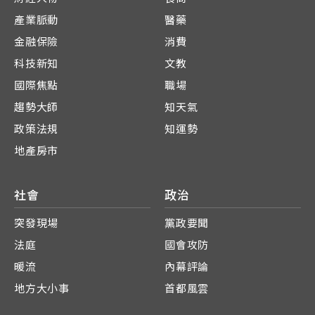
產業脈動
醫藥
金融保險
消費
科技新知
文教
國際焦點
職場
趨勢大師
知天氣
政策法規
知運勢
地產房市
社會
政治
突發現場
黨政要聞
法庭
國會攻防
暖流
內幕評論
地方大小事
首都風雲