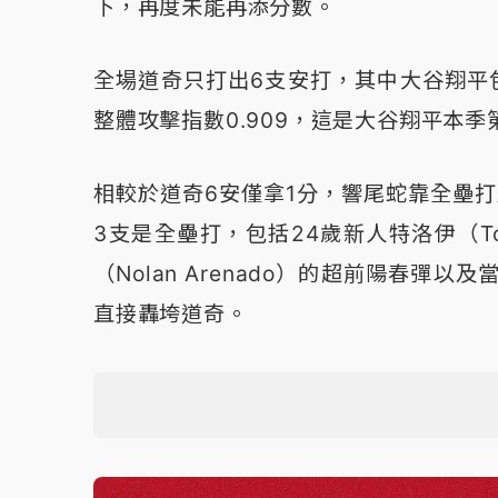
下，再度未能再添分數。
全場道奇只打出6支安打，其中大谷翔平包
整體攻擊指數0.909，這是大谷翔平本季
相較於道奇6安僅拿1分，響尾蛇靠全壘
3支是全壘打，包括24歲新人特洛伊（To
（Nolan Arenado）的超前陽春彈以及
直接轟垮道奇。