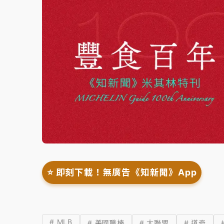
⭐️ 即刻下載！無廣告《知新聞》App
# MLB
# 美國職棒
# 大聯盟
# 道奇