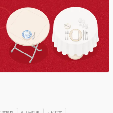
# 響尾蛇
# 大谷翔平
# 猛打賞