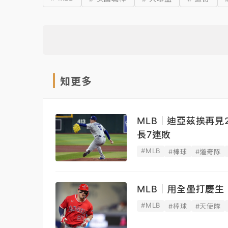
知更多
MLB｜迪亞茲挨再
長7連敗
#MLB
#棒球
#道奇隊
MLB｜用全壘打慶
#MLB
#棒球
#天使隊