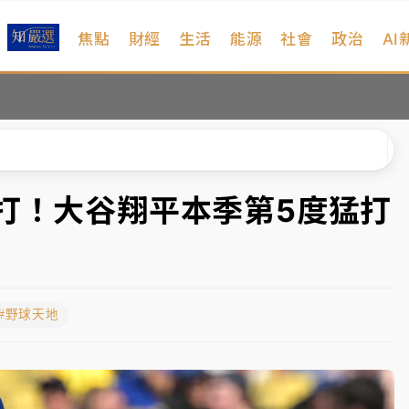
焦點
財經
生活
能源
社會
政治
AI
維持不變
 民權西路鷹架倒塌壓2車
風 榕樹連根拔起
、明天影響最劇烈
打！大谷翔平本季第5度猛打
高罰4800＋拖吊費
維持不變
#野球天地
 民權西路鷹架倒塌壓2車
風 榕樹連根拔起
、明天影響最劇烈