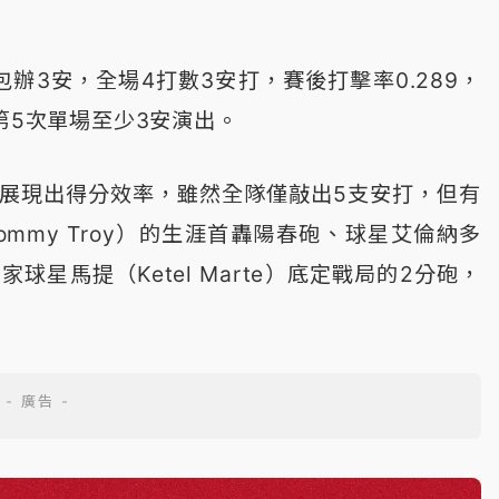
辦3安，全場4打數3安打，賽後打擊率0.289，
第5次單場至少3安演出。
打展現出得分效率，雖然全隊僅敲出5支安打，但有
mmy Troy）的生涯首轟陽春砲、球星艾倫納多
當家球星馬提（Ketel Marte）底定戰局的2分砲，