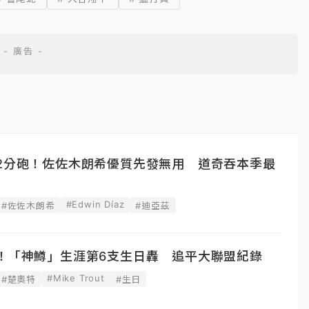
見2分砲！佐佐木朗希優質先發無用 道奇吞本季最
#Edwin Díaz
#佐佐木朗希
#迪亞茲
生！「神鱒」生涯第6支生日轟 追平大聯盟紀錄
#Mike Trout
#楚奧特
#生日