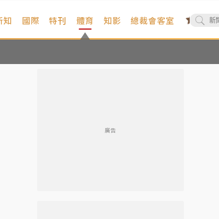
新知
國際
特刊
體育
知影
總裁會客室
廣告