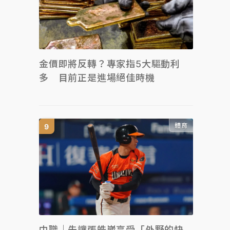
金價即將反轉？專家指5大驅動利
多 目前正是進場絕佳時機
體育
中職｜先讓張皓崴享受「外野的快