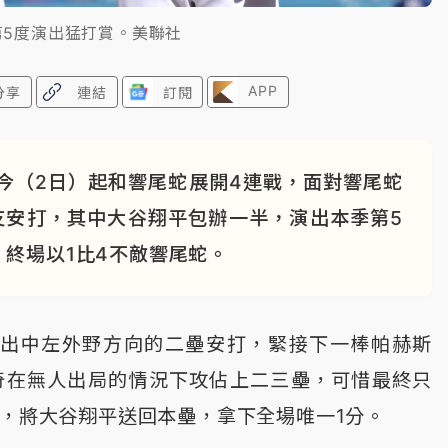
第5度演出猛打賞。美聯社
APP
分享
連結
訂閱
今（2日）起和響尾蛇展開4連戰，面對響尾蛇
支安打，其中大谷翔平包辦一半，演出本季第5
終場以1比4不敵響尾蛇。
擊出中左外野方向的二壘安打，緊接下一棒帕赫斯
讓道奇在無人出局的情況下攻佔上二三壘，可惜最終只
的滾地球，將大谷翔平送回本壘，拿下全場唯一1分。