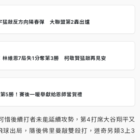
宇猛敲反方向陽春彈 大聯盟第2轟出爐
！林維恩7局失1分奪第3勝 柯敬賢猛敲再見安
K奪第5勝！賽後一暖舉獻給恩師當賀禮
可惜後續打者未能延續攻勢，第4打席大谷翔平又
飛球出局，隨後佛里曼敲雙殺打，道奇另類3上3