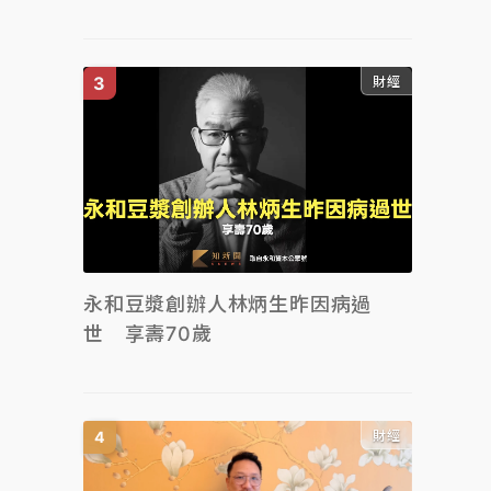
財經
永和豆漿創辦人林炳生昨因病過
世 享壽70歲
財經