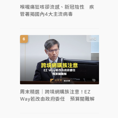
喉嚨痛狂咳卻流感、新冠陰性 疾
管署揭國內4大主流病毒
財經
周末精選｜跨境網購族注意！EZ
Way若改由政府委任 預算關難解