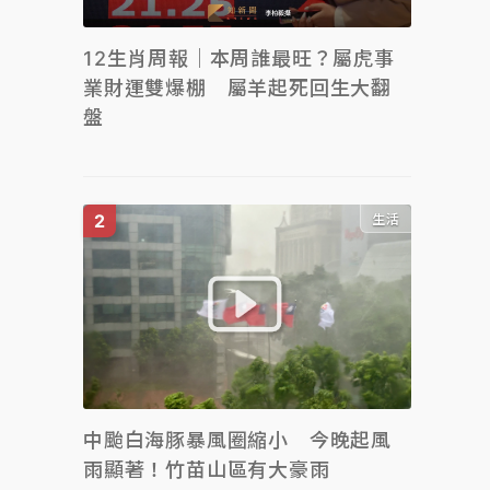
12生肖周報｜本周誰最旺？屬虎事
業財運雙爆棚 屬羊起死回生大翻
盤
生活
中颱白海豚暴風圈縮小 今晚起風
雨顯著！竹苗山區有大豪雨