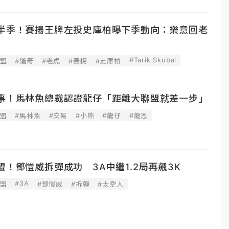
用半季！賽揚王牌左投史庫柏曝下季動向：樂意回老
#Tarik Skubal
聯盟
#道奇
#老虎
#賽揚
#史庫柏
好事！馬林魚總裁認證龍仔「距離大聯盟就差一步」
聯盟
#馬林魚
#交易
#小熊
#龍仔
#龍恩
盟！鄧愷威拆彈成功 3A中繼1.2局再飆3K
#3A
聯盟
#鄧愷威
#拆彈
#太空人