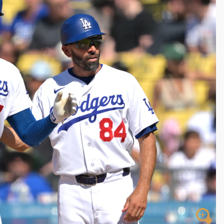
高罰4800＋拖吊費