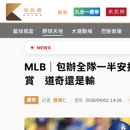
最新
油價持續凍漲！ 中油宣布下周一汽柴油價格
籃球風雲
野球天地
大運動場
巴黎奧運
中颱白海豚進逼！台北喜來登圍籬傾倒砸傷人
有片｜
白海豚暴風圈逼近！新北淡水赫見龍捲
NEWS
中颱白海豚風雨來了！中部以北防豪雨 今晚
MLB｜包辦全隊一半安
▲
白海豚逼近！北市水門只出不進 未移置車輛最
▼
賞 道奇還是輸
油價持續凍漲！ 中油宣布下周一汽柴油價格
陳雍仁
2026/06/02 14:26
體育
記者
|
發布
中颱白海豚進逼！台北喜來登圍籬傾倒砸傷人
有片｜
白海豚暴風圈逼近！新北淡水赫見龍捲
中颱白海豚風雨來了！中部以北防豪雨 今晚