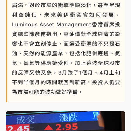
屆滿，對於市場的衝擊明顯淡化，甚至呈現
蔣萬安的建中同學！47歲法律學霸戰桃園 公開上任首
利空鈍化，未來美伊衝突會如何發展。
要3件事
Luminous Asset Management香港首席投
資總監陳彥甫指出，高油價對全球經濟的影
響也不會立刻停止，而遭受衝擊的不只是石
油、天然的能源產業，包括化肥供應鏈、氦
氣、氫氣等供應鏈受創，加上這波全球股市
的反彈又快又急，3月跌了1個月、4月上旬
不到半個月的時間就回到新高，投資人仍要
為市場可能的波動做好準備。