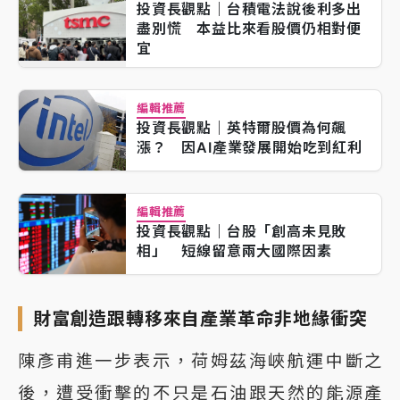
投資長觀點｜台積電法說後利多出
盡別慌 本益比來看股價仍相對便
宜
編輯推薦
投資長觀點｜英特爾股價為何飆
漲？ 因AI產業發展開始吃到紅利
編輯推薦
投資長觀點｜台股「創高未見敗
相」 短線留意兩大國際因素
財富創造跟轉移來自產業革命非地緣衝突
陳彥甫進一步表示，荷姆茲海峽航運中斷之
後，遭受衝擊的不只是石油跟天然的能源產