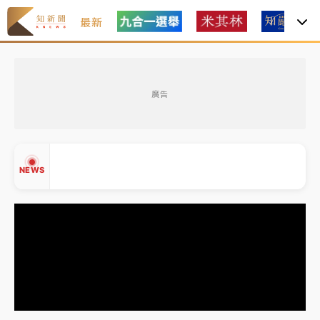
最新
父親節玩樂園！六福村今明2天「爸爸免費」 遠雄海洋
買1送1
廣告
白海豚逼近！新北高灘地停車場下午4時強制拖吊 中午
開放水門周邊紅黃線停車
中颱白海豚環流掠北海！今明防劇烈降雨 東部高溫飆
NEWS
38度
周末精選｜
慈濟遭詐10億完整始末曝！律師掮客大玩兩
面手法 郭台銘、蔡英文成關鍵
本周爆款短影音｜
柯文哲帶電子手鐶拄拐杖現身／周玉
▲
蔻蔡玉真開撕爆料
▼
周末精選｜
跨境網購族注意！EZ Way若改由政府委
任 預算難關如何解？