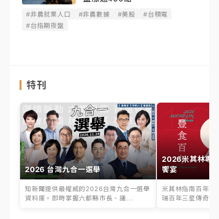
#非農就業人口
#非農數據
#美股
#台積電
#台指期夜盤
特刊
2026米其林專
2026 台灣九合一選舉
饗宴
知新聞提供最權威的2026台灣九合一選舉
米其林指南百年之
資料庫。即時掌握六都縣市長、議...
瑞百年三星傳奇、台