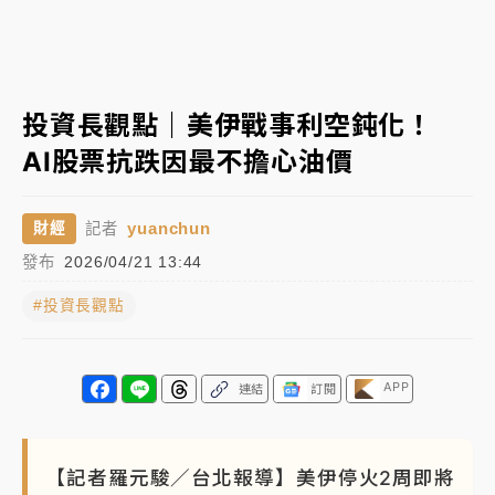
蔣萬安的建中同學！47歲法律學霸戰桃園 公開上任首
要3件事
父親節玩樂園！六福村今明2天「爸爸免費」 遠雄海洋
投資長觀點｜美伊戰事利空鈍化！
買1送1
AI股票抗跌因最不擔心油價
白海豚逼近！新北高灘地停車場下午4時強制拖吊 中午
開放水門周邊紅黃線停車
yuanchun
財經
記者
中颱白海豚環流掠北海！今明防劇烈降雨 東部高溫飆
發布
2026/04/21 13:44
38度
#投資長觀點
周末精選｜
慈濟遭詐10億完整始末曝！律師掮客大玩兩
面手法 郭台銘、蔡英文成關鍵
本周爆款短影音｜
柯文哲帶電子手鐶拄拐杖現身／周玉
APP
連結
訂閱
蔻蔡玉真開撕爆料
周末精選｜
跨境網購族注意！EZ Way若改由政府委
【記者羅元駿／台北報導】美伊停火2周即將
任 預算難關如何解？