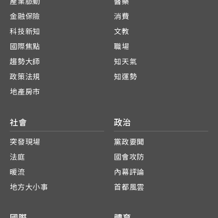
產業脈動
醫藥
金融保險
消費
科技新知
文教
國際焦點
職場
趨勢大師
知天氣
政策法規
知運勢
地產房市
社會
政治
突發現場
黨政要聞
法庭
國會攻防
暖流
內幕評論
地方大小事
首都風雲
國際
體育