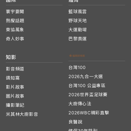
寰宇要聞
籃球風雲
熱搜話題
野球天地
東協萬象
大運動場
奇人妙事
巴黎奧運
知影
台灣100
影音頻道
2026九合一大選
鴿知窩
台灣100 公益專區
影片故事
2026世界盃足球賽
圖片故事
大廚傳心法
攝影筆記
2026WBC精彩直擊
米其林大廚影音
良醫說
健保30年特刊