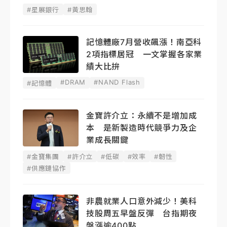
#星展銀行
#黃思翰
記憶體廠7月營收飆漲！南亞科
2項指標居冠 一文掌握各家業
績大比拚
#DRAM
#NAND Flash
#記憶體
金寶許介立：永續不是增加成
本 是新製造時代競爭力及企
業成長關鍵
#金寶集團
#許介立
#低碳
#效率
#韌性
#供應鏈協作
非農就業人口意外減少！美科
技股周五早盤反彈 台指期夜
盤漲逾400點