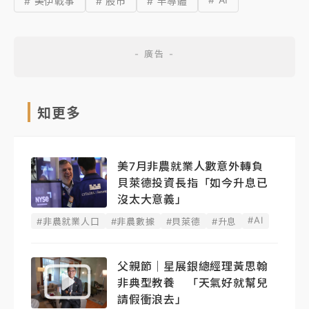
# 美伊戰事
# 股市
# 半導體
知更多
美7月非農就業人數意外轉負
貝萊德投資長指「如今升息已
沒太大意義」
#AI
#非農就業人口
#非農數據
#貝萊德
#升息
父親節｜星展銀總經理黃思翰
非典型教養 「天氣好就幫兒
請假衝浪去」