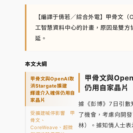
【編譯于倩若／綜合外電】甲骨文（Or
工智慧資料中心的計畫，原因是雙方協
延。
本文大綱
甲骨文與Open
甲骨文與OpenAI取
消Stargate擴建
仍用自家晶片
輝達介入確保仍用自
家晶片
據《彭博》7日引數知情
受擴建喊停影響 甲
了機會，考慮向開發
骨文、
林）。據知情人士表示
CoreWeave、超微