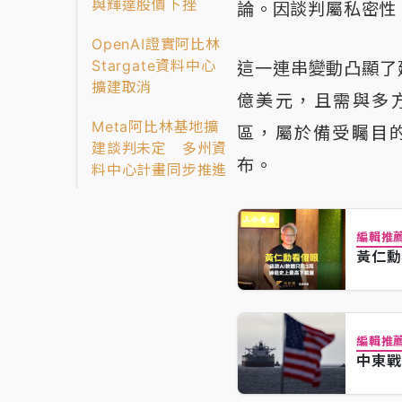
與輝達股價下挫
論。因談判屬私密性
OpenAI證實阿比林
Stargate資料中心
這一連串變動凸顯了
擴建取消
億美元，且需與多方合
Meta阿比林基地擴
區，屬於備受矚目的
建談判未定 多州資
布。
料中心計畫同步推進
編輯推
黃仁勳
編輯推
中東戰