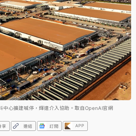
一度塞車 周六起展出延長至晚上7時
今重開羈押庭
到發紫」降雨熱區曝
e資料中心擴建喊停，輝達介入協助。取自OpenAI官網
APP
分享
連結
訂閱