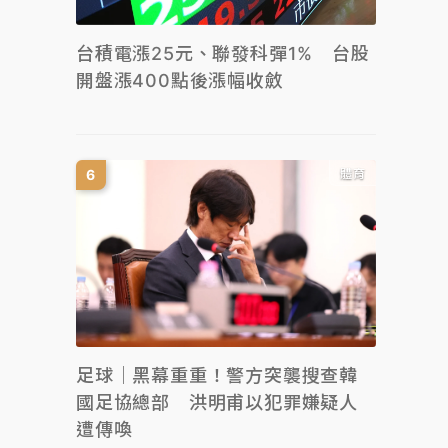
台積電漲25元、聯發科彈1% 台股
開盤漲400點後漲幅收斂
體育
足球｜黑幕重重！警方突襲搜查韓
國足協總部 洪明甫以犯罪嫌疑人
遭傳喚