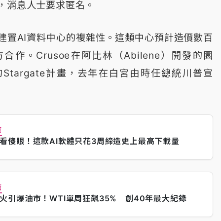
，消息人士要求匿名。
建置AI資料中心的複雜性。這類中心預計造價數百
作。Crusoe在阿比林（Abilene）開發的園
Stargate計畫，去年在白宮由時任總統川普宣
薦
看傻眼！這款AI軟體只花3周締造史上最高下載量
薦
火引爆油市！WTI單周狂飆35% 創40年最大紀錄