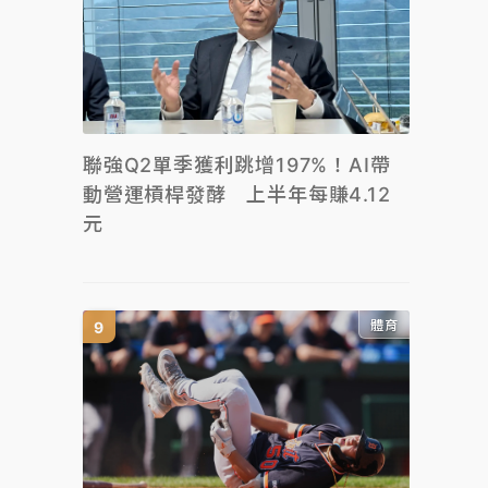
聯強Q2單季獲利跳增197%！AI帶
動營運槓桿發酵 上半年每賺4.12
元
體育