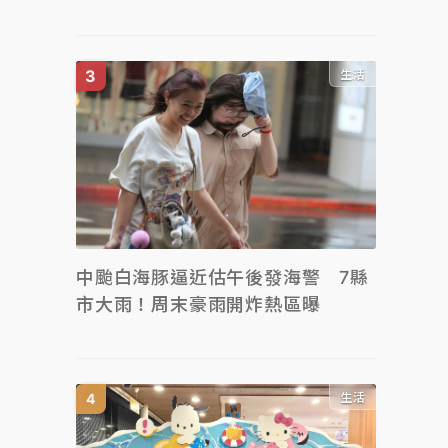
生活
中颱白海豚逼近估午後發海警 7縣
市大雨！周末豪雨開炸熱區曝
生活