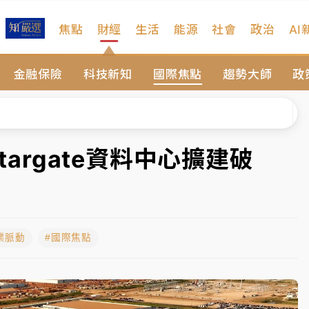
焦點
財經
生活
能源
社會
政治
AI
扣畫面曝光
金融保險
科技新知
國際焦點
趨勢大師
政
序複雜 觀旅局回應了
院聲請遭駁 理由曝光
一度塞車 周六起展出延長至晚上7時
targate資料中心擴建破
今重開羈押庭
到發紫」降雨熱區曝
業脈動
#國際焦點
扣畫面曝光
序複雜 觀旅局回應了
院聲請遭駁 理由曝光