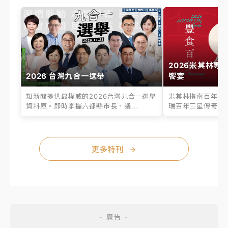
2026米其林專
2026 台灣九合一選舉
饗宴
知新聞提供最權威的2026台灣九合一選舉
米其林指南百年之
資料庫。即時掌握六都縣市長、議...
瑞百年三星傳奇、台
更多特刊
→