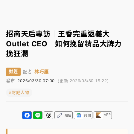
女律師陳昱瑄詐慈濟10億！黃金158kg遭查扣畫面曝光
暑假過三周才推「E宿新北打卡趣」！抽獎程序複雜 觀
招商天后專訪｜王香完重返義大
旅局回應了
Outlet CEO 如何挽留精品大牌力
中信慈善基金會想增加董事人數！辜仲諒向法院聲請遭
挽狂瀾
駁 理由曝光
故宮《龍藏經》特展第2檔！今線上預約開賣一度塞車
林巧雁
財經
記者
周六起展出延長至晚上7時
發布
2026/03/30 07:00
(更新 2026/03/30 15:22)
台東農業處長涉圖利渡假村！東檢抗告成功 今重開羈
押庭
#財經人物
父親節泡湯了！中颱白海豚雨彈轟3天 「紅到發紫」降
雨熱區曝
APP
連結
訂閱