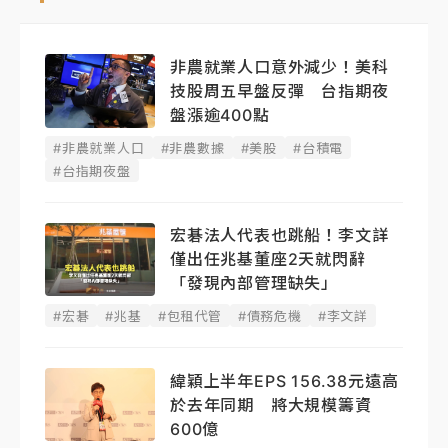
非農就業人口意外減少！美科
技股周五早盤反彈 台指期夜
盤漲逾400點
#非農就業人口
#非農數據
#美股
#台積電
#台指期夜盤
宏碁法人代表也跳船！李文詳
僅出任兆基董座2天就閃辭
「發現內部管理缺失」
#宏碁
#兆基
#包租代管
#債務危機
#李文詳
緯穎上半年EPS 156.38元遠高
於去年同期 將大規模籌資
600億