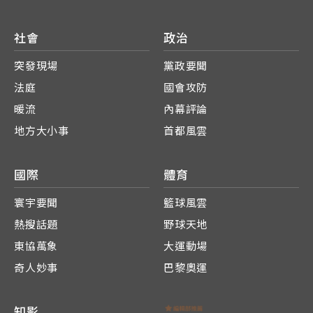
社會
政治
突發現場
黨政要聞
法庭
國會攻防
暖流
內幕評論
地方大小事
首都風雲
國際
體育
寰宇要聞
籃球風雲
熱搜話題
野球天地
東協萬象
大運動場
奇人妙事
巴黎奧運
知影