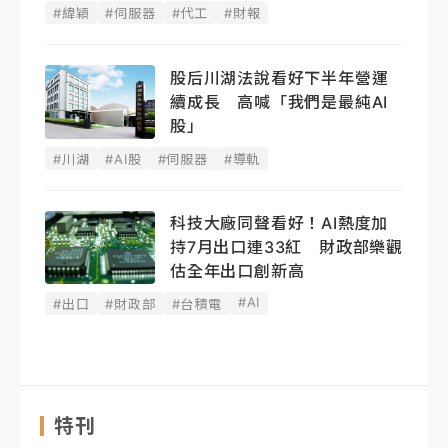
#緯穎
#伺服器
#代工
#財報
股后川湖法說看好下半年營運
續成長 高喊「我們是最純AI
股」
#川湖
#AI股
#伺服器
#導軌
科技大廠同聲看好！AI熱度加
持7月出口連33紅 財政部樂觀
估全年出口創新高
#AI
#出口
#財政部
#台積電
特刊