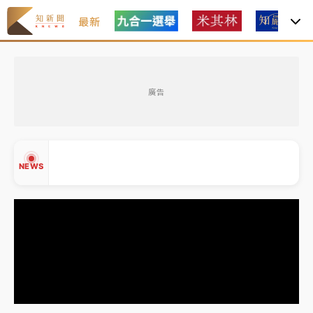
最新
女律師陳昱瑄詐慈濟10億！黃金158kg遭查扣畫面曝光
廣告
暑假過三周才推「E宿新北打卡趣」！抽獎程序複雜 觀
旅局回應了
中信慈善基金會想增加董事人數！辜仲諒向法院聲請遭
NEWS
駁 理由曝光
故宮《龍藏經》特展第2檔！今線上預約開賣一度塞車
周六起展出延長至晚上7時
台東農業處長涉圖利渡假村！東檢抗告成功 今重開羈
▲
押庭
▼
父親節泡湯了！中颱白海豚雨彈轟3天 「紅到發紫」降
雨熱區曝