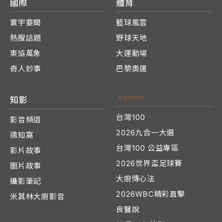
國際
體育
寰宇要聞
籃球風雲
熱搜話題
野球天地
東協萬象
大運動場
奇人妙事
巴黎奧運
知影
台灣100
影音頻道
2026九合一大選
鴿知窩
台灣100 公益專區
影片故事
2026世界盃足球賽
圖片故事
大廚傳心法
攝影筆記
2026WBC精彩直擊
米其林大廚影音
良醫說