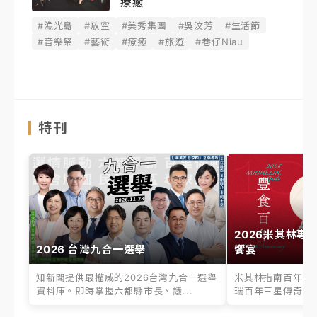
療癒
#漁光島
#放空
#美秀集團
#吳汶芳
#生活節
#音樂祭
#藝術
#療癒
#旅遊
#巷仔Niau
特刊
2026米其林專
2026 台灣九合一選舉
饗宴
知新聞提供最權威的2026台灣九合一選舉
米其林指南百年之
資料庫。即時掌握六都縣市長、議...
瑞百年三星傳奇、台