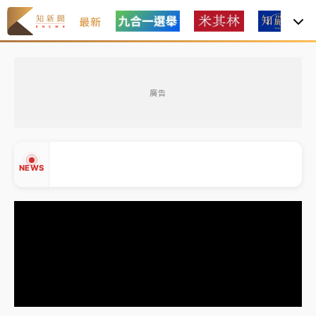
最新
油價持續凍漲！ 中油宣布下周一汽柴油價格維持不變
廣告
中颱白海豚進逼！台北喜來登圍籬傾倒砸傷人 民權西
路鷹架倒塌壓2車
有片｜
白海豚暴風圈逼近！新北淡水赫見龍捲風 榕樹
NEWS
連根拔起
中颱白海豚風雨來了！中部以北防豪雨 今晚、明天影
響最劇烈
白海豚逼近！北市水門只出不進 未移置車輛最高罰
▲
4800＋拖吊費
▼
油價持續凍漲！ 中油宣布下周一汽柴油價格維持不變