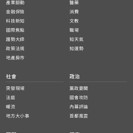
產業脈動
醫藥
金融保險
消費
科技新知
文教
國際焦點
職場
趨勢大師
知天氣
政策法規
知運勢
地產房市
社會
政治
突發現場
黨政要聞
法庭
國會攻防
暖流
內幕評論
地方大小事
首都風雲