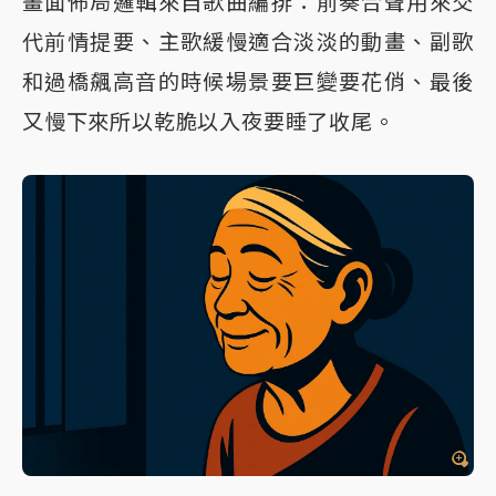
畫面佈局邏輯來自歌曲編排：前奏合聲用來交
代前情提要、主歌緩慢適合淡淡的動畫、副歌
和過橋飆高音的時候場景要巨變要花俏、最後
又慢下來所以乾脆以入夜要睡了收尾。