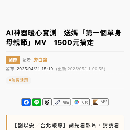
中颱白海豚進逼！台北喜來登圍籬傾倒砸傷人 民權西
路鷹架倒塌壓2車
有片｜
白海豚暴風圈逼近！新北淡水赫見龍捲風 榕樹
AI神器暖心實測｜送媽「第一個單身
連根拔起
母親節」MV 1500元搞定
中颱白海豚風雨來了！中部以北防豪雨 今晚、明天影
響最劇烈
旁白鴿
國際
記者
白海豚逼近！北市水門只出不進 未移置車輛最高罰
發布
2025/04/21 15:19
(更新 2025/05/11 00:55)
4800＋拖吊費
#熱搜話題
APP
連結
訂閱
【劉以安／台北報導】請先看影片，猜猜看