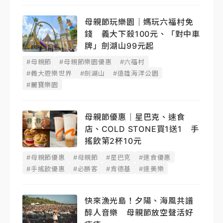
母親節玩樂園｜媽玩六福村免
錢 義大下殺100元、「對中車
牌」劍湖山99元起
#母親節
#母親節樂園優惠
#六福村
#義大遊樂世界
#劍湖山
#遠雄海洋公園
#麗寶樂園
母親節優惠｜星巴克、速食
店、COLD STONE買1送1 手
搖飲第2杯10元
#母親節優惠
#母親節
#星巴克
#速食優惠
#手搖飲優惠
#必勝客
#肯德基
#達美樂
快來漁光島！夕陽、海風共譜
醉人音樂 母親節放空聲活好