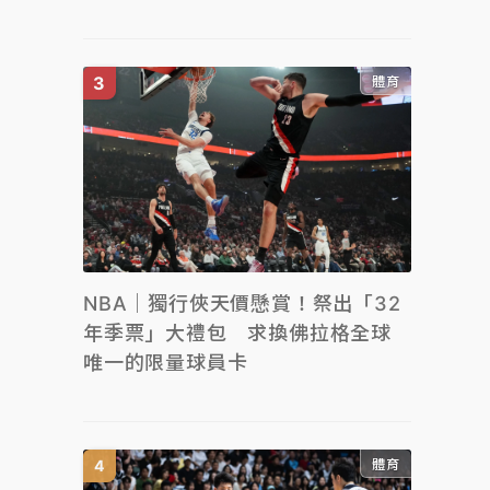
體育
NBA｜獨行俠天價懸賞！祭出「32
年季票」大禮包 求換佛拉格全球
唯一的限量球員卡
體育