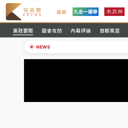
最新
父親節玩樂園！六福村今明2天「爸爸免費」 
黨政要聞
國會攻防
內幕評論
首都風雲
白海豚逼近！新北高灘地停車場下午4時強制
中颱白海豚環流掠北海！今明防劇烈降雨 東
NEWS
周末精選｜
慈濟遭詐10億完整始末曝！律師
▲
本周爆款短影音｜
柯文哲帶電子手鐶拄拐杖現
▼
周末精選｜
跨境網購族注意！EZ Way若改
蔣萬安的建中同學！47歲法律學霸戰桃園 公
父親節玩樂園！六福村今明2天「爸爸免費」 
白海豚逼近！新北高灘地停車場下午4時強制