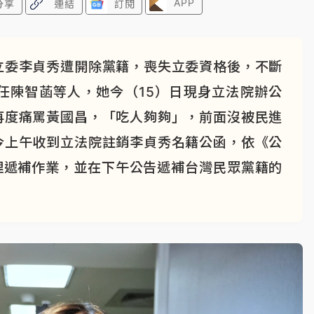
APP
分享
連結
訂閱
立委李貞秀遭開除黨籍，喪失立委資格後，不斷
任陳智菡等人，她今（15）日現身立法院辦公
再度痛罵黃國昌，「吃人夠夠」，前面沒被民進
今上午收到立法院註銷李貞秀名籍公函，依《公
理遞補作業，並在下午公告遞補台灣民眾黨籍的