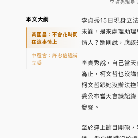
李貞秀現身
本文大綱
李貞秀15日現身立
未簽，是來處理助理
黃國昌：不會花時間
在這事情上
情人？她則說，應該
中選會：許忠信遞補
李貞秀說，自己當天
立委
為止，柯文哲也沒講
柯文哲跟她沒辦法控
委公布當天會議記錄
發聲。
至於連上節目開砲，