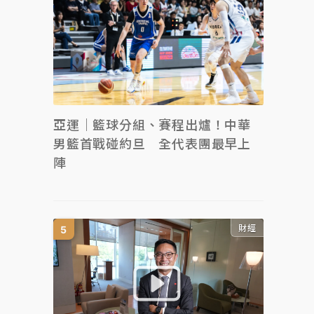
亞運｜籃球分組、賽程出爐！中華
男籃首戰碰約旦 全代表團最早上
陣
財經