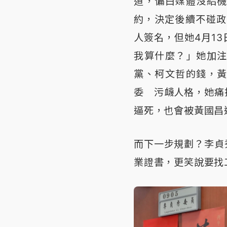
道，偏白媒體沒給
約，決定後續不碰政
人簽名，但她4月1
我算什麼？」她加
黨、柯文哲的錢，
委 污衊人格，她痛
逼死，也會被黃國昌
而下一步規劃？李貞
業證書，更笑說要找