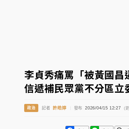
中颱白海豚環流掠北海！今明防劇烈降雨 東
周末精選｜
慈濟遭詐10億完整始末曝！律師
本周爆款短影音｜
柯文哲帶電子手鐶拄拐杖現
周末精選｜
跨境網購族注意！EZ Way若改
蔣萬安的建中同學！47歲法律學霸戰桃園 公
李貞秀痛罵「被黃國昌
信遞補民眾黨不分區立
許皓婷
2026/04/15 12:27
政治
記者
|
發布
(更