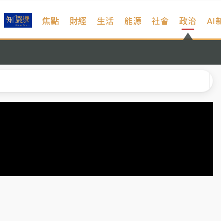
焦點
財經
生活
能源
社會
政治
AI
遠雄海洋買1送1
拖吊 中午開放水門周邊紅黃線停車
部高溫飆38度
掮客大玩兩面手法 郭台銘、蔡英文成關鍵
身／周玉蔻蔡玉真開撕爆料
由政府委任 預算難關如何解？
開上任首要3件事
遠雄海洋買1送1
拖吊 中午開放水門周邊紅黃線停車