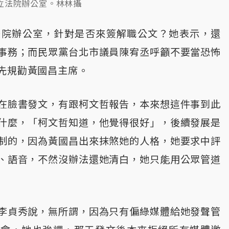
立法院辦公室。林林攝
法院辦公室，針對是否來簽解職公文？她表示，還
事務；而民眾黨台北市議員陳宥丞呼籲不要當恐怖
先規勸黃國昌主席。
在臉書發文，有跟柯文哲報告，本來想這件事到此
什麼，「柯文哲知道，他覺得很好」，後續發展是
制的，因為黃國昌出來抹煞她的人格，她要求中評
、語音，不然沒辦法還她清白，她只能用公眾管道
李貞秀說，無所謂，因為只有偏綠媒體給她發聲管