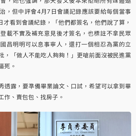
機會，她也強調，那天發文後本來拒絕所有媒體邀
治，但中評會4月7日會議記錄應該要給每個當事
3日才看到會議紀錄，「他們都簽名，他們說了算，
注登載不實及補充意見後才簽名，也標註不拿民眾
黃國昌明明可以息事寧人，還打一個相忍為黨的立
批，「做人不能吃人夠夠！」更嗆前面沒被民進黨
逼死。
秀透露，要準備畢業論文、口試，希望可以拿到畢
工作、賣包包、找房子。