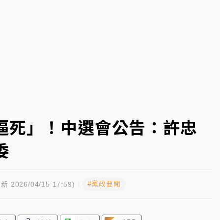
部高溫飆38度
掮客大玩兩面手法 郭台銘、蔡英文成關鍵
身／周玉蔻蔡玉真開撕爆料
由政府委任 預算難關如何解？
開上任首要3件事
逼死」！中選會公告：許忠
委
#黨政要聞
新 2026/04/15 17:59)