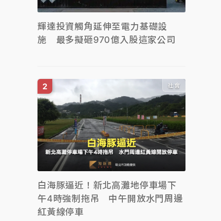
輝達投資觸角延伸至電力基礎設
施 最多擬砸970億入股這家公司
社會
白海豚逼近！新北高灘地停車場下
午4時強制拖吊 中午開放水門周邊
紅黃線停車