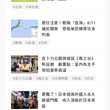
#日本
#滑水道
遊日注意！輕颱「昌鴻」8/11
逼近關東 登陸後恐橫穿日本
列島
#颱風
#昌鴻
#日本
吉卜力公園將增設《風之谷》
新設施 劃重點：室內為主不
用怕夏季高溫
#吉卜力公園
#風之谷
#主題樂園
#高溫
#日本
更難了！日本提高外國人永久
居留門檻 收入須高於日本家
庭