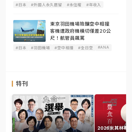
#日本
#外國人永久居留
#永住權
#年收入
東京羽田機場險釀空中相撞
客機遭政府機橫切僅差20公
尺！航管員飆罵
#ANA
#日本
#羽田機場
#空中相撞
#全日空
特刊
2026米其林專