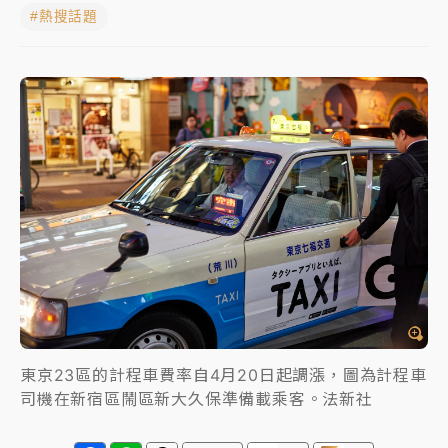
#熱搜話題
NBA｜
傳奇名帥驚傳離世！曾以「瘋狂籃球」震撼聯
盟 兩大愛徒向他致
中租控股7月營收創今年新高 前7月獲利成長6%
獨家｜
和欣客運總裁逝世！少東涉洗錢遭收押 戴手銬
腳鐐提前奔靈堂畫面曝
處置制度大變革！ 證交所今起縮短股票「關禁閉」天
數與撮合時間
才續任就飛美國大學面試 清大校長高為元致歉：機會
到來時引起我的好奇
白海豚颱風解除海警 西南風來了！4縣市大雨特報、各
地午後雷雨
東京23區的計程車費率自4月20日起調漲，圖為計程車
司機在新宿區鬧區新大久保準備載乘客。法新社
分析｜
7月營收甫首破單月9000億元下半年續旺指
標？ 鴻海本週法說法人關注的四大重點