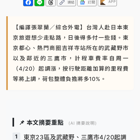
APP
連結
訂閱
NBA｜
傳奇名帥驚傳離世！曾以「瘋狂籃球」震撼聯
盟 兩大愛徒向他致
【編譯張翠蘭／綜合外電】台灣人赴日本東
京旅遊想少走點路，日後得多付一些錢。東
京都心、熱門商圈吉祥寺站所在的武藏野市
以及鄰近的三鷹市，計程車費率自周一
（4/20）起調漲，按行駛距離加算的里程費
等將上調，荷包整體負擔將多10%。
📌 本文摘要重點
(AI 摘要說明)
1
東京23區及武藏野、三鷹市4/20起調