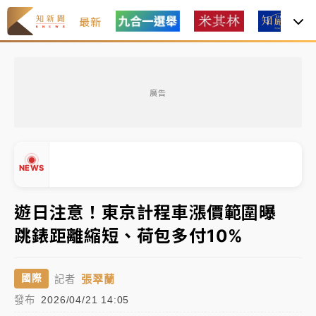
最新
中租控股7月營收創今年新高 前7月獲利成長6%
廣告
獨家｜
和欣客運總裁逝世！少東涉洗錢遭收押 戴手銬
腳鐐提前奔靈堂畫面曝
處置制度大變革！ 證交所今起縮短股票「關禁閉」天
NEWS
數與撮合時間
才續任就飛美國大學面試 清大校長高為元致歉：機會
遊日注意！東京計程車漲價範圍曝
到來時引起我的好奇
跳錶距離縮短、荷包多付10%
白海豚颱風解除海警 西南風來了！4縣市大雨特報、各
▲
地午後雷雨
▼
張翠蘭
國際
記者
分析｜
7月營收甫首破單月9000億元下半年續旺指
發布
2026/04/21 14:05
標？ 鴻海本週法說法人關注的四大重點