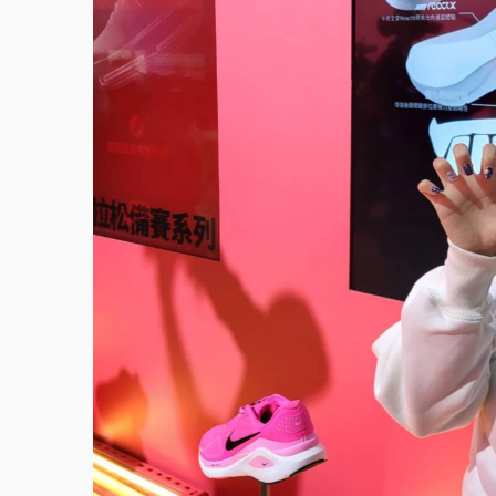
父親節泡湯了！中颱白海豚雨彈轟3天 「紅