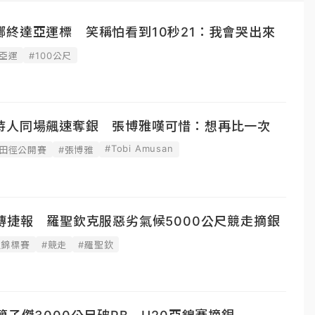
終達亞運標 笑稱怕看到10秒21：我會哭出來
亞運
#100公尺
持人同場飆速奪銀 張博雅嘆可惜：想再比一次
#Tobi Amusan
際田徑公開賽
#張博雅
傳捷報 羅聖欽克服惡劣氣候5000公尺競走摘銀
徑錦標賽
#競走
#羅聖欽