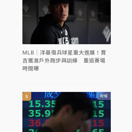
MLB｜洋基傷兵球星重大進展！賈
吉獲准戶外跑步與訓練 重返賽場
時間曝
財經