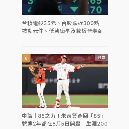
台積電殺35元、台股跌近300點
被動元件、低軌衛星及載板皆走弱
體育
中職｜85之力！朱育賢穿回「85」
號連2年都在8月5日開轟 生涯200