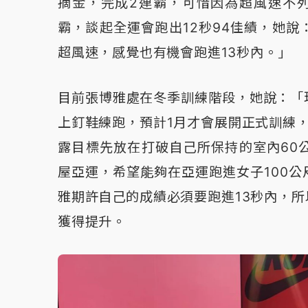
摘金，完成2連霸，可惜因為超風速不列
霸，談起全運會跑出12秒94佳績，她
超風速，感覺也有機會跑進13秒內。」
目前張博雅處在冬季訓練階段，她說：「
上釘鞋練跑，預計1月才會展開正式訓練
露目標先放在打破自己所保持的室內60
屋亞運，希望能夠在亞運跑進女子100
雅期許自己的成績必須要跑進13秒內，
獲得提升。