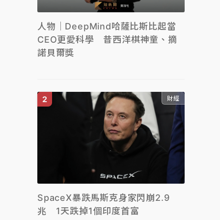
人物｜DeepMind哈薩比斯比起當
CEO更愛科學 昔西洋棋神童、摘
諾貝爾獎
財經
SpaceX暴跌馬斯克身家閃崩2.9
兆 1天跌掉1個印度首富