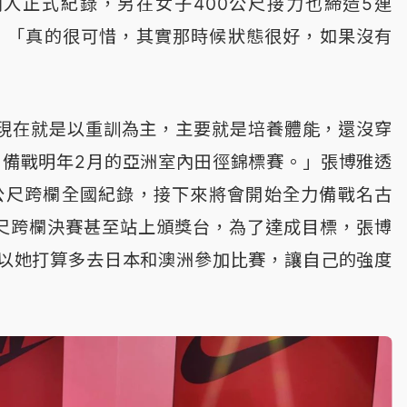
入正式紀錄，另在女子400公尺接力也締造5連
說：「真的很可惜，其實那時候狀態很好，如果沒有
現在就是以重訓為主，主要就是培養體能，還沒穿
，備戰明年2月的亞洲室內田徑錦標賽。」張博雅透
公尺跨欄全國紀錄，接下來將會開始全力備戰名古
公尺跨欄決賽甚至站上頒獎台，為了達成目標，張博
所以她打算多去日本和澳洲參加比賽，讓自己的強度