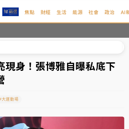
焦點
財經
生活
能源
社會
政治
AI
、低軌衛星及載板皆走弱
院聲請遭駁 理由曝光
一度塞車 周六起展出延長至晚上7時
今重開羈押庭
亮現身！張博雅自曝私底下
到發紫」降雨熱區曝
營
、低軌衛星及載板皆走弱
#大運動場
院聲請遭駁 理由曝光
一度塞車 周六起展出延長至晚上7時
今重開羈押庭