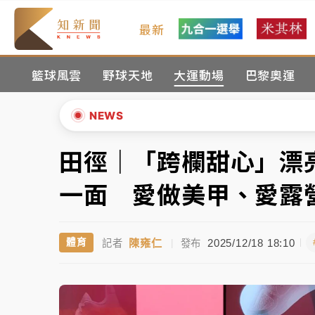
最新
台積電殺35元、台股跌近300點 被動元件
籃球風雲
野球天地
大運動場
巴黎奧運
中信慈善基金會想增加董事人數！辜仲諒向法
故宮《龍藏經》特展第2檔！今線上預約開賣
NEWS
台東農業處長涉圖利渡假村！東檢抗告成功 
田徑｜「跨欄甜心」漂
▲
父親節泡湯了！中颱白海豚雨彈轟3天 「紅
▼
一面 愛做美甲、愛露
台積電殺35元、台股跌近300點 被動元件
陳雍仁
2025/12/18 18:10
體育
記者
|
發布
中信慈善基金會想增加董事人數！辜仲諒向法
故宮《龍藏經》特展第2檔！今線上預約開賣
台東農業處長涉圖利渡假村！東檢抗告成功 