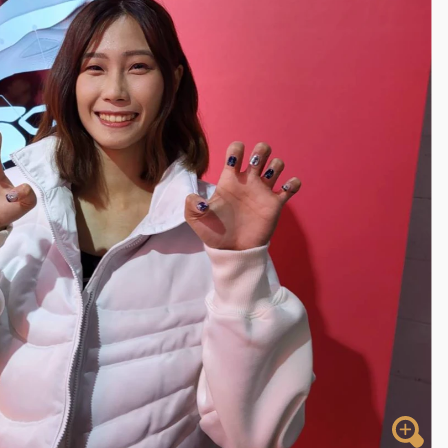
到發紫」降雨熱區曝