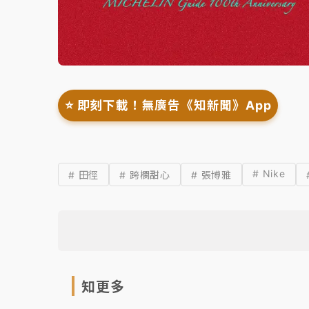
⭐️ 即刻下載！無廣告《知新聞》App
# Nike
# 田徑
# 跨欄甜心
# 張博雅
知更多