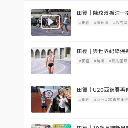
田徑｜陳玟溥孤注一擲
#田徑
#陳玟溥
#名古屋
田徑｜與世界紀錄保
#田徑
#跨欄
#新北國
田徑｜U20亞錦賽再
#田徑
#亞洲U20青年田