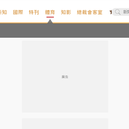
新知
國際
特刊
體育
知影
總裁會客室
廣告