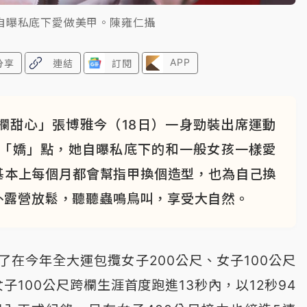
自曝私底下愛做美甲。陳雍仁攝
APP
分享
連結
訂閱
欄甜心」張博雅今（18日）一身勁裝出席運動
睛「嬌」點，她自曝私底下的和一般女孩一樣愛
基本上每個月都會幫指甲換個造型，也為自己換
外露營放鬆，聽聽蟲鳴鳥叫，享受大自然。
在今年全大運包攬女子200公尺、女子100公尺
子100公尺跨欄生涯首度跑進13秒內，以12秒94