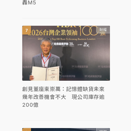
轟M5
財經
創見董座束崇萬：記憶體缺貨未來
幾年改善機會不大 現公司庫存逾
200億