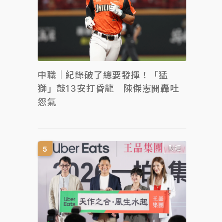
中職｜紀錄破了總要發揮！「猛
獅」敲13安打昏龍 陳傑憲開轟吐
怨氣
財經