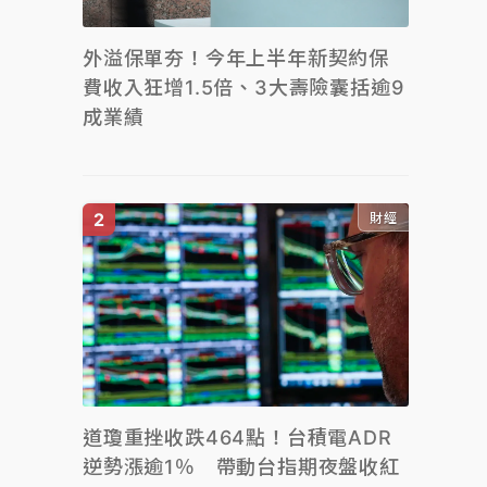
外溢保單夯！今年上半年新契約保
費收入狂增1.5倍、3大壽險囊括逾9
成業績
財經
道瓊重挫收跌464點！台積電ADR
逆勢漲逾1％ 帶動台指期夜盤收紅