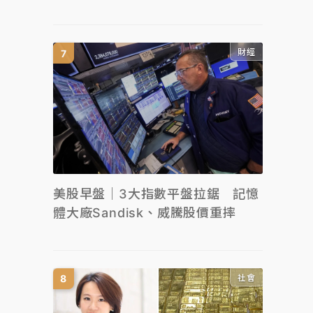
財經
美股早盤｜3大指數平盤拉鋸 記憶
體大廠Sandisk、威騰股價重摔
社會