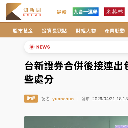
最新
女律師陳昱瑄詐慈濟10億！黃金158kg遭查
股市基金
投資長觀點
財經人物
產業脈動
暑假過三周才推「E宿新北打卡趣」！抽獎程
中信慈善基金會想增加董事人數！辜仲諒向法
NEWS
故宮《龍藏經》特展第2檔！今線上預約開賣
台新證券合併後接連出
▲
台東農業處長涉圖利渡假村！東檢抗告成功 
▼
些處分
父親節泡湯了！中颱白海豚雨彈轟3天 「紅
yuanchun
2026/04/21 18:13
財經
記者
|
發布
女律師陳昱瑄詐慈濟10億！黃金158kg遭查
暑假過三周才推「E宿新北打卡趣」！抽獎程
中信慈善基金會想增加董事人數！辜仲諒向法