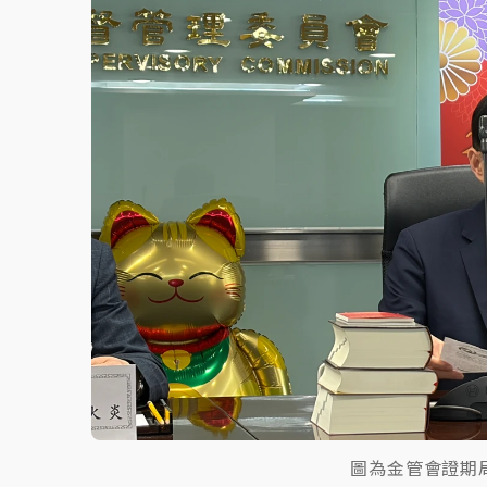
故宮《龍藏經》特展第2檔！今線上預約開賣
台東農業處長涉圖利渡假村！東檢抗告成功 
父親節泡湯了！中颱白海豚雨彈轟3天 「紅
圖為金管會證期