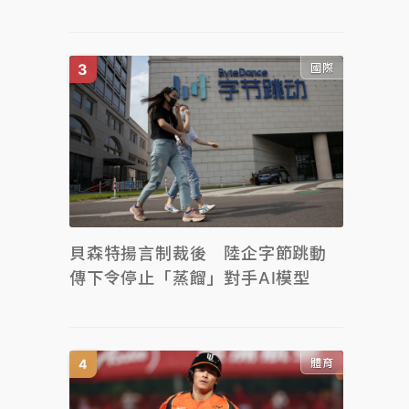
國際
貝森特揚言制裁後 陸企字節跳動
傳下令停止「蒸餾」對手AI模型
體育