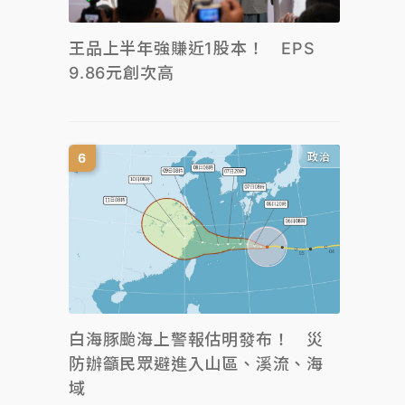
王品上半年強賺近1股本！ EPS
9.86元創次高
政治
白海豚颱海上警報估明發布！ 災
防辦籲民眾避進入山區、溪流、海
域