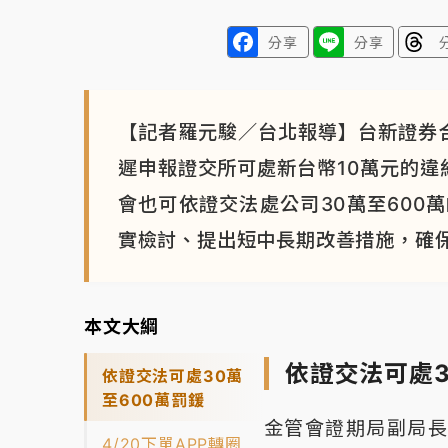
分享
分享
【記者羅元駿／台北報導】台新證券
遲申報證交所可處新台幣10萬元的違
會也可依證交法處公司30萬至600
實檢討、提出短中長期改善措施，確
本文大綱
依證交法可處3
依證交法可處30萬
至600萬罰鍰
金管會證期局副局長
4/20下單APP轉圈