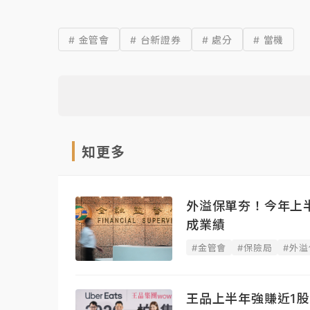
# 金管會
# 台新證券
# 處分
# 當機
知更多
外溢保單夯！今年上半
成業績
#金管會
#保險局
#外溢
王品上半年強賺近1股本