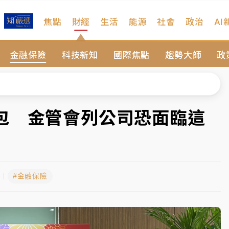
焦點
財經
生活
能源
社會
政治
AI
扣畫面曝光
金融保險
科技新知
國際焦點
趨勢大師
政
序複雜 觀旅局回應了
院聲請遭駁 理由曝光
一度塞車 周六起展出延長至晚上7時
包 金管會列公司恐面臨這
今重開羈押庭
到發紫」降雨熱區曝
#金融保險
扣畫面曝光
序複雜 觀旅局回應了
院聲請遭駁 理由曝光