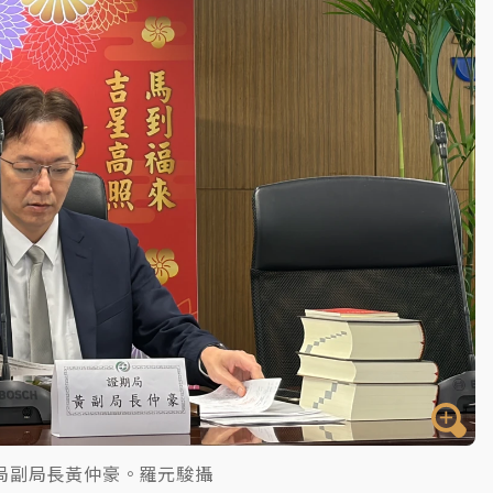
一度塞車 周六起展出延長至晚上7時
今重開羈押庭
到發紫」降雨熱區曝
局副局長黃仲豪。羅元駿攝