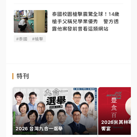
泰國校園槍擊震驚全球！14歲
槍手父稱兒學業優秀 警方透
露他案發前曾看這類網站
#泰國
#槍擊
特刊
2026米其林專
2026 台灣九合一選舉
饗宴