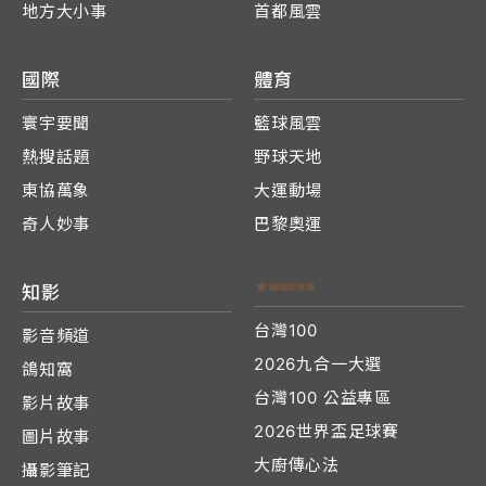
地方大小事
首都風雲
國際
體育
寰宇要聞
籃球風雲
熱搜話題
野球天地
東協萬象
大運動場
奇人妙事
巴黎奧運
知影
台灣100
影音頻道
2026九合一大選
鴿知窩
台灣100 公益專區
影片故事
2026世界盃足球賽
圖片故事
大廚傳心法
攝影筆記