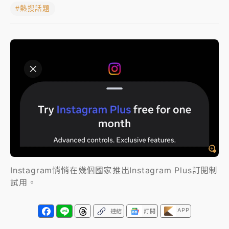
員工犯案 破案關鍵曝
#熱搜話題
白海豚瘦身！中部以北防劇烈降水 本周天氣展望「多
雨不穩定」
強風長浪襲馬祖！「白海豚」逼近劃設警戒區 違規戲
水觀浪恐重罰失血
周末精選｜
苯駢芘無安全攝取值！致癌苦茶油下肚 毒
物醫籲多吃蔬果代謝
《知新聞》揭「運科計畫」人體實驗黑幕 運動部不追
究！遭監委質疑
台股處置新制明天上路 4大鬆綁一次看
Instagram悄悄在幾個國家推出Instagram Plus訂閱制
試用。
周末精選｜
鎢業董座離奇命喪豪宅！檢警3方向追出前
員工犯案 破案關鍵曝
APP
連結
訂閱