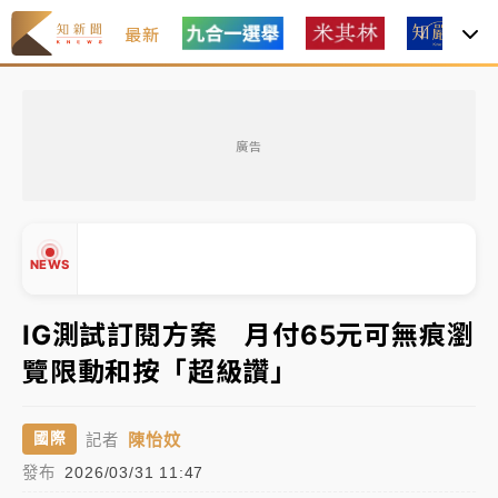
最新
白海豚瘦身！中部以北防劇烈降水 本周天氣展望「多
雨不穩定」
廣告
強風長浪襲馬祖！「白海豚」逼近劃設警戒區 違規戲
水觀浪恐重罰失血
周末精選｜
苯駢芘無安全攝取值！致癌苦茶油下肚 毒
NEWS
物醫籲多吃蔬果代謝
IG測試訂閱方案 月付65元可無痕瀏
《知新聞》揭「運科計畫」人體實驗黑幕 運動部不追
究！遭監委質疑
覽限動和按「超級讚」
▲
▼
台股處置新制明天上路 4大鬆綁一次看
陳怡妏
國際
記者
發布
2026/03/31 11:47
周末精選｜
鎢業董座離奇命喪豪宅！檢警3方向追出前