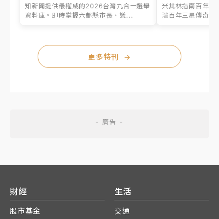
知新聞提供最權威的2026台灣九合一選舉
米其林指南百年之
資料庫。即時掌握六都縣市長、議...
瑞百年三星傳奇、台
更多特刊
→
財經
生活
股市基金
交通