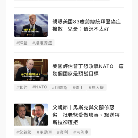
親曝美國83歲前總統拜登癌症
擴散 兒憂：情況不太好
#拜登
#攝護腺癌
美國評估普丁恐攻擊NATO 這
幾個國家是頭號目標
#NATO
#北約
#俄羅斯
#普丁
#無人機
父親節｜馬斯克與父關係惡
劣 批老爸愛做壞事、想送特
斯拉卻遭拒
#父親節
#電動車
#賓利
#吉普車