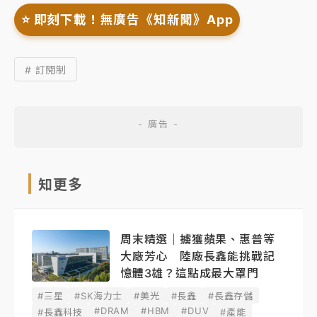
⭐️ 即刻下載！無廣告《知新聞》App
# 訂閱制
知更多
周末精選｜擄獲蘋果、惠普等
大廠芳心 陸廠長鑫能挑戰記
憶體3雄？這點成最大罩門
#三星
#SK海力士
#美光
#長鑫
#長鑫存儲
#DRAM
#HBM
#DUV
#長鑫科技
#產能