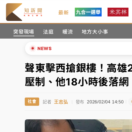
最新
台積電殺35元、台股跌近300點 被動元件
突發現場
法庭
暖流
地方大小事
中信慈善基金會想增加董事人數！辜仲諒向法
故宮《龍藏經》特展第2檔！今線上預約開賣
NEWS
台東農業處長涉圖利渡假村！東檢抗告成功 
聲東擊西搶銀樓！高雄
▲
父親節泡湯了！中颱白海豚雨彈轟3天 「紅
▼
壓制、他18小時後落網
台積電殺35元、台股跌近300點 被動元件
王志弘
2026/02/04 14:50
社會
記者
|
發布
中信慈善基金會想增加董事人數！辜仲諒向法
故宮《龍藏經》特展第2檔！今線上預約開賣
台東農業處長涉圖利渡假村！東檢抗告成功 