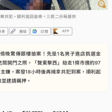
搶案共犯，順利追回金條。三民二分局提供
APP
分享
連結
訂閱
傍晚驚傳銀樓搶案！先是1名男子進店挑選金
闆開門之際，「聲東擊西」劫走1條市價約97
主嫌，案發18小時後再緝拿共犯到案，順利起
檢並建請羈押。