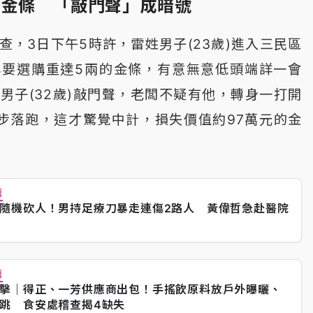
兩金條 「敲門聲」成暗號
查，3日下午5時許，雷姓男子(23歲)進入三民區
稱要選購重達5兩的金條，有意無意低頭端詳一會
男子(32歲)敲門聲，老闆不疑有他，轉身一打開
步落跑，這才驚覺中計，損失價值約97萬元的金
薦
隨機砍人！男持足療刀暴走連傷2路人 黃偉哲急赴醫院
薦
擊｜得正、一芳供應商出包！手搖飲原料放戶外曝曬、
跳 食安處稽查揭4缺失