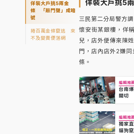
佯裝大戶挑5
佯裝大戶挑5兩金
條 「敲門聲」成暗
號
三民第二分局警方調
懷安街某銀樓，佯
捲百萬金條竄逃 來
不及變賣便落網
兒，店外便傳來陳姓
門，店內店外2嫌同
條。
編輯推
台南爆
關切
編輯推
獨家直
貓狗竄