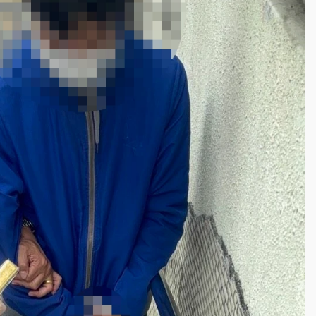
到發紫」降雨熱區曝