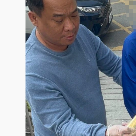
父親節泡湯了！中颱白海豚雨彈轟3天 「紅