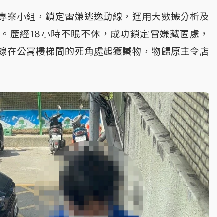
專案小組，鎖定雷嫌逃逸動線，運用大數據分析及
。歷經18小時不眠不休，成功鎖定雷嫌藏匿處，
線在公寓樓梯間的死角處起獲贓物，物歸原主令店