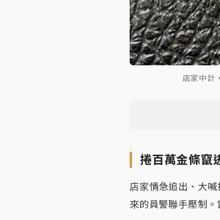
店家中計
捲百萬金條竄
店家情急追出、大喊
來的員警聯手壓制。