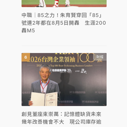
中職｜85之力！朱育賢穿回「85」
號連2年都在8月5日開轟 生涯200
轟M5
財經
創見董座束崇萬：記憶體缺貨未來
幾年改善機會不大 現公司庫存逾