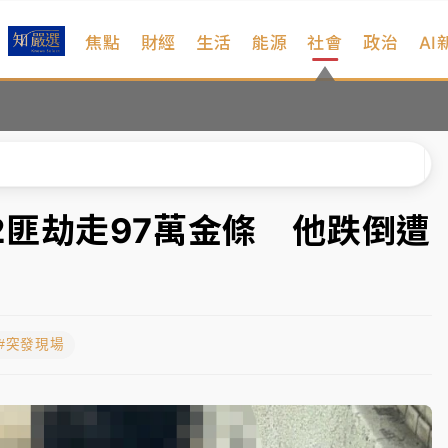
焦點
財經
生活
能源
社會
政治
AI
、低軌衛星及載板皆走弱
院聲請遭駁 理由曝光
一度塞車 周六起展出延長至晚上7時
今重開羈押庭
2匪劫走97萬金條 他跌倒遭
到發紫」降雨熱區曝
、低軌衛星及載板皆走弱
#突發現場
院聲請遭駁 理由曝光
一度塞車 周六起展出延長至晚上7時
今重開羈押庭