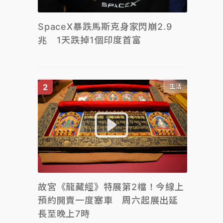
SpaceX暴跌馬斯克身家閃崩2.9
兆 1天跌掉1個印度首富
生活
故宮《龍藏經》特展第2檔！今線上
預約開賣一度塞車 周六起展出延
長至晚上7時