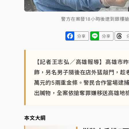
警方在案發18小時後逮到銀樓
分享
分享
【記者王志弘／高雄報導】高雄市昨
飾，另名男子隨後在店外猛敲門，趁老
萬元的5兩重金條。警民合作當場逮捕
出贓物，全案依搶奪罪嫌移送高雄地
本文大綱