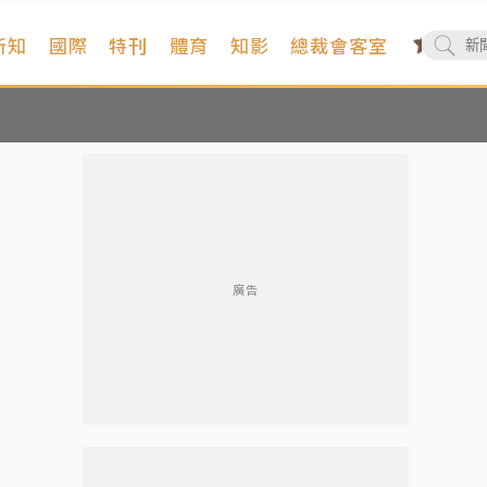
新知
國際
特刊
體育
知影
總裁會客室
廣告