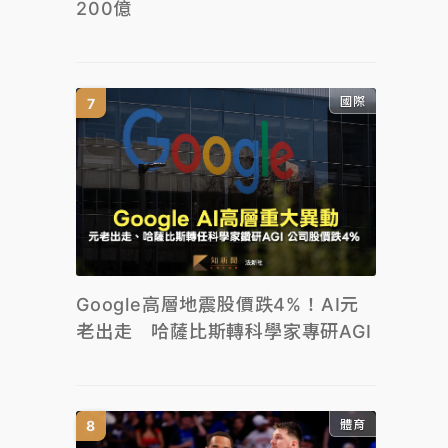
200億
國際
Google高層地震股價跌4%！AI元
老出走 哈薩比斯轉科學家專研AGI
體育