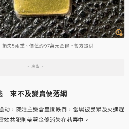
，損失5兩重、價值約97萬元金條。警方提供
逃 來不及變賣便落網
搶劫，陳姓主嫌倉皇間跌倒，當場被民眾及火速趕
雷姓共犯則帶著金條消失在巷弄中。