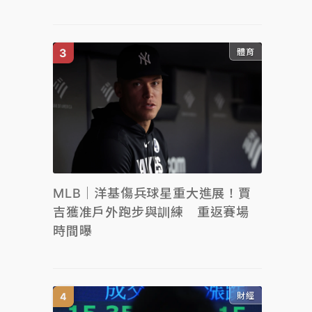
體育
MLB｜洋基傷兵球星重大進展！賈
吉獲准戶外跑步與訓練 重返賽場
時間曝
財經