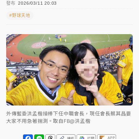
發布
2026/03/11 20:03
女律師陳昱瑄詐慈濟10億！黃金158kg遭查扣畫面曝光
#野球天地
暑假過三周才推「E宿新北打卡趣」！抽獎程序複雜 觀
旅局回應了
中信慈善基金會想增加董事人數！辜仲諒向法院聲請遭
駁 理由曝光
故宮《龍藏經》特展第2檔！今線上預約開賣一度塞車
周六起展出延長至晚上7時
台東農業處長涉圖利渡假村！東檢抗告成功 今重開羈
押庭
父親節泡湯了！中颱白海豚雨彈轟3天 「紅到發紫」降
外傳藍委洪孟楷接棒下任中職會長，現任會長蔡其昌要
雨熱區曝
大家不用急著揣測。取自FB@洪孟楷
APP
連結
訂閱