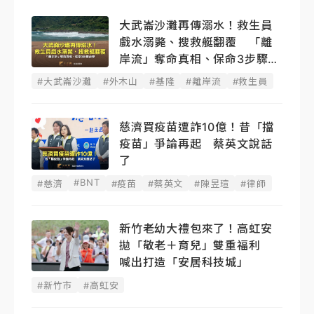
大武崙沙灘再傳溺水！救生員
戲水溺斃、搜救艇翻覆 「離
岸流」奪命真相、保命3步驟必
學
#大武崙沙灘
#外木山
#基隆
#離岸流
#救生員
慈濟買疫苗遭詐10億！昔「擋
疫苗」爭論再起 蔡英文說話
了
#BNT
#慈濟
#疫苗
#蔡英文
#陳昱瑄
#律師
新竹老幼大禮包來了！高虹安
拋「敬老＋育兒」雙重福利
喊出打造「安居科技城」
#新竹市
#高虹安