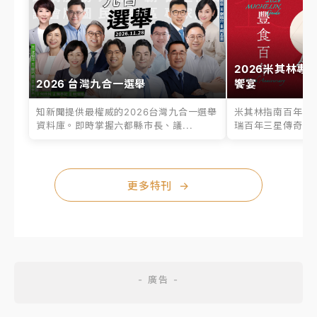
2026米其林專
2026 台灣九合一選舉
饗宴
知新聞提供最權威的2026台灣九合一選舉
米其林指南百年之
資料庫。即時掌握六都縣市長、議...
瑞百年三星傳奇、台
更多特刊
→