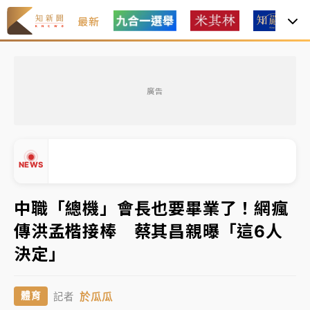
最新
女律師陳昱瑄詐慈濟10億！黃金158kg遭查扣畫面曝光
廣告
暑假過三周才推「E宿新北打卡趣」！抽獎程序複雜 觀
旅局回應了
中信慈善基金會想增加董事人數！辜仲諒向法院聲請遭
NEWS
駁 理由曝光
故宮《龍藏經》特展第2檔！今線上預約開賣一度塞車
中職「總機」會長也要畢業了！網瘋
周六起展出延長至晚上7時
傳洪孟楷接棒 蔡其昌親曝「這6人
台東農業處長涉圖利渡假村！東檢抗告成功 今重開羈
▲
決定」
押庭
▼
父親節泡湯了！中颱白海豚雨彈轟3天 「紅到發紫」降
於瓜瓜
體育
記者
雨熱區曝