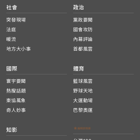
社會
政治
突發現場
黨政要聞
法庭
國會攻防
暖流
內幕評論
地方大小事
首都風雲
國際
體育
寰宇要聞
籃球風雲
熱搜話題
野球天地
東協萬象
大運動場
奇人妙事
巴黎奧運
知影