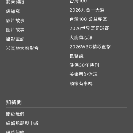
台灣100
影音頻道
2026九合一大選
鴿知窩
台灣100 公益專區
影片故事
2026世界盃足球賽
圖片故事
大廚傳心法
攝影筆記
2026WBC精彩直擊
米其林大廚影音
良醫說
健保30年特刊
美樂蒂帶你玩
頭家有事嗎
知新聞
關於我們
編輯規範與申訴
得獎紀錄