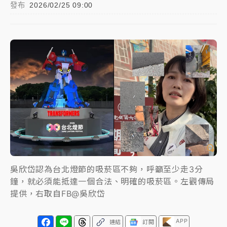
發布
2026/02/25 09:00
白海豚瘦身！中部以北防劇烈降水 本周天氣展望「多
雨不穩定」
日職｜
林安可狀態正好卻因左膝疼痛下二軍 日媒感嘆
「好事多磨」
韓股最壞時期已過？大摩估去槓桿完成逾半 波動率降
至2個月低
「白海豚」雨炸新北！通報109件災情 侯友宜揭這類災
損最多
白海豚挾豪雨狂炸新北！時雨量破百毫米 水塔、雨棚
砸落毀車
吳欣岱認為台北燈節的吸菸區不夠，呼籲至少走3分
最好玩的父親節！「爸氣集合」出發工程冒險島 邀社
鐘，就必須能抵達一個合法、明確的吸菸區。左觀傳局
福孩童齊暢玩
提供，右取自FB@吳欣岱
強風長浪襲馬祖！「白海豚」逼近劃設警戒區 違規戲
水觀浪恐重罰失血
APP
連結
訂閱