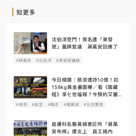
知更多
沈伯洋登門！簽名遭「東發
號」蓋牌惹議 蔣萬安回應了
#蔣萬安
#沈伯洋
#東發號麵線
今日精選｜慈濟遭詐10億！扣
158kg黃金畫面曝／看《龍藏
經》享七世福報？今預約又塞
了
#慈濟
#故宮
#酷澎
#龍藏經
#台北雙星
皮膚科名醫黃禎憲診所「蔣萬
安布條」遭炎上 員工揭內