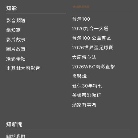
知影
台灣100
影音頻道
2026九合一大選
鴿知窩
台灣100 公益專區
影片故事
2026世界盃足球賽
圖片故事
大廚傳心法
攝影筆記
2026WBC精彩直擊
米其林大廚影音
良醫說
健保30年特刊
美樂蒂帶你玩
頭家有事嗎
知新聞
關於我們