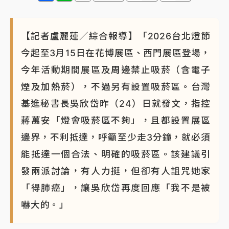
白海豚瘦身！中部以北防劇烈降水 本周天氣展望「多
雨不穩定」
【記者盧麗蓮／綜合報導】「2026台北燈節
今起至3月15日在花博展區、西門展區登場，
今年活動期間展區及周邊禁止吸菸（含電子
煙及加熱菸），不過另有設置吸菸區。台灣
基進秘書長吳欣岱昨（24）日就發文，指控
蔣萬安「燈會吸菸區不夠」，且都設置展區
邊界，不利抵達，呼籲至少走3分鐘，就必須
能抵達一個合法、明確的吸菸區。該建議引
發兩派討論，有人力挺，但卻有人詛咒她家
「得肺癌」，讓吳欣岱再度回應「我不是被
嚇大的。」