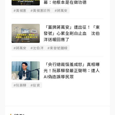
幕：他根本是在做功德
#黃禎憲
#黃禎憲診所
#蔣萬安
「蓋牌蔣萬安」遭出征！「東
發號」心累全刷白止血 沈伯
洋送暖回應了
#蔣萬安
#沈伯洋
#東發號麵線
「央行總裁惱羞成怒」真相曝
光！阮慕驊發嚴正聲明： 遭人
AI偽造誤導民眾
#阮慕驊
#投資