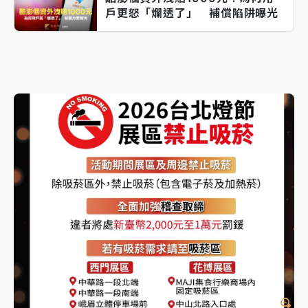
戶更怒「爛透了」 補償陷阱曝光