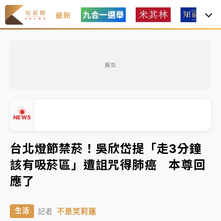
最新
日職｜
林安可狀態正好卻因左膝疼痛下二軍 日媒感嘆
「好事多磨」
廣告
韓股最壞時期已過？大摩估去槓桿完成逾半 波動率降
至2個月低
「白海豚」雨炸新北！通報109件災情 侯友宜揭這類災
NEWS
損最多
白海豚挾豪雨狂炸新北！時雨量破百毫米 水塔、雨棚
台北燈節禁菸！吳欣岱提「走3分鐘
砸落毀車
該有吸菸區」遭詛咒得肺癌 本尊回
最好玩的父親節！「爸氣集合」出發工程冒險島 邀社
▲
應了
福孩童齊暢玩
▼
強風長浪襲馬祖！「白海豚」逼近劃設警戒區 違規戲
不是芙莉蓮
生活
記者
水觀浪恐重罰失血