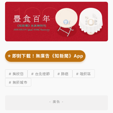
⭐️ 即刻下載！無廣告《知新聞》App
# 吳欣岱
# 台北燈節
# 肺癌
# 吸菸區
# 無菸城市