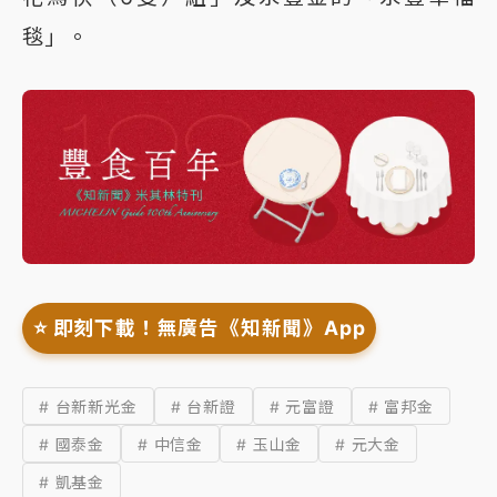
毯」。
⭐️ 即刻下載！無廣告《知新聞》App
# 台新新光金
# 台新證
# 元富證
# 富邦金
# 國泰金
# 中信金
# 玉山金
# 元大金
# 凱基金