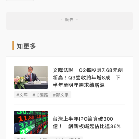
知更多
文曄法說｜Q2每股賺7.68元創
新高！Q3營收將年增8成 下
半年至明年需求續增溫
#文曄
#IC通路
#鄭文宗
台灣上半年IPO籌資破300
億！ 創新板崛起佔比達36%