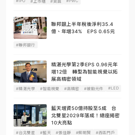
#IPO
#PWC
#上市櫃
#資誠
聯邦銀上半年稅後淨利35.4
億、年增34% EPS 0.65元
#聯邦銀行
精湛光學第2季EPS 0.96元年
增12倍 轉型為智能視覺以拓
展高精密領域
#LED
#精湛光學
#智能視覺
#高精密
#被動元件
藍天增資50億持股至5成 台
北雙星2029年落成！總座揭密
10大亮點
#台北雙星
#藍天
#張佳靜
#蔡明賢
#西區門戶