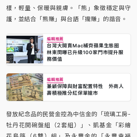
樣，輕量、保暖與親膚。「熊」象徵穩定與守
護，並結合「熊賺」與台語「攏賺」的諧音。
編輯推薦
台灣大開賣Mac補齊蘋果生態圈
林東閔曝已升級100家門市提升服
務價值
編輯推薦
兼顧保障與財富配置特性 外商人
壽積極推分紅保單搶市
發放紀念品的民營金控為中信金的「琉璃工房-
牡丹花開碗盤組（2套組）」、凱基金「彩繪
花鳥筷（6雙）組」及永豐金的「永豐幸福