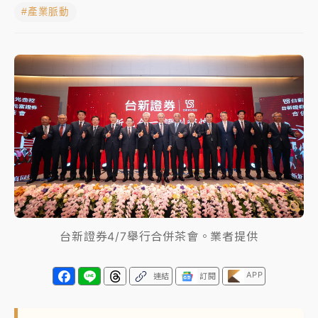
#產業脈動
女律師陳昱瑄詐慈濟10億！黃金158kg遭查扣畫面曝光
台積電殺35元、台股跌近300點 被動元件、低軌衛星
及載板皆走弱
中信慈善基金會想增加董事人數！辜仲諒向法院聲請遭
駁 理由曝光
故宮《龍藏經》特展第2檔！今線上預約開賣一度塞車
周六起展出延長至晚上7時
台東農業處長涉圖利渡假村！東檢抗告成功 今重開羈
押庭
台新證券4/7舉行合併茶會。業者提供
父親節泡湯了！中颱白海豚雨彈轟3天 「紅到發紫」降
雨熱區曝
APP
連結
訂閱