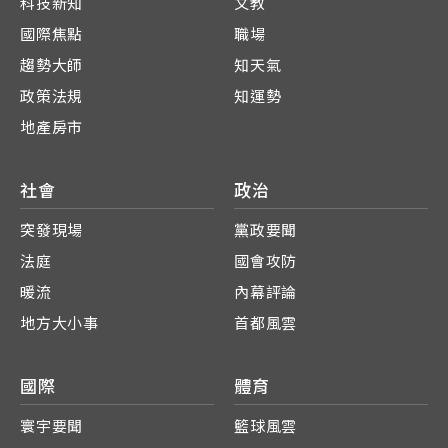
科技新知
文教
國際焦點
職場
趨勢大師
知天氣
政策法規
知運勢
地產房市
社會
政治
突發現場
黨政要聞
法庭
國會攻防
暖流
內幕評論
地方大小事
首都風雲
國際
體育
寰宇要聞
籃球風雲