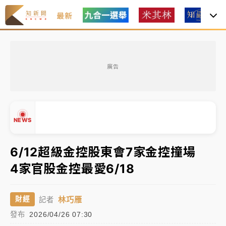
最新
女律師陳昱瑄詐慈濟10億！黃金158kg遭查扣畫面曝光
廣告
台積電殺35元、台股跌近300點 被動元件、低軌衛星
及載板皆走弱
中信慈善基金會想增加董事人數！辜仲諒向法院聲請遭
NEWS
駁 理由曝光
故宮《龍藏經》特展第2檔！今線上預約開賣一度塞車
6/12超級金控股東會7家金控撞場
周六起展出延長至晚上7時
4家官股金控最愛6/18
台東農業處長涉圖利渡假村！東檢抗告成功 今重開羈
▲
押庭
▼
林巧雁
財經
記者
父親節泡湯了！中颱白海豚雨彈轟3天 「紅到發紫」降
發布
2026/04/26 07:30
雨熱區曝