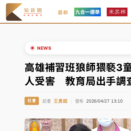
最新
女律師陳昱瑄詐慈濟10億！黃金158kg遭查
暑假過三周才推「E宿新北打卡趣」！抽獎程
中信慈善基金會想增加董事人數！辜仲諒向法
NEWS
故宮《龍藏經》特展第2檔！今線上預約開賣
高雄補習班狼師猥褻3
▲
台東農業處長涉圖利渡假村！東檢抗告成功 
▼
人受害 教育局出手調
父親節泡湯了！中颱白海豚雨彈轟3天 「紅
王勇超
2026/04/27 13:10
社會
記者
|
發布
女律師陳昱瑄詐慈濟10億！黃金158kg遭查
暑假過三周才推「E宿新北打卡趣」！抽獎程
中信慈善基金會想增加董事人數！辜仲諒向法