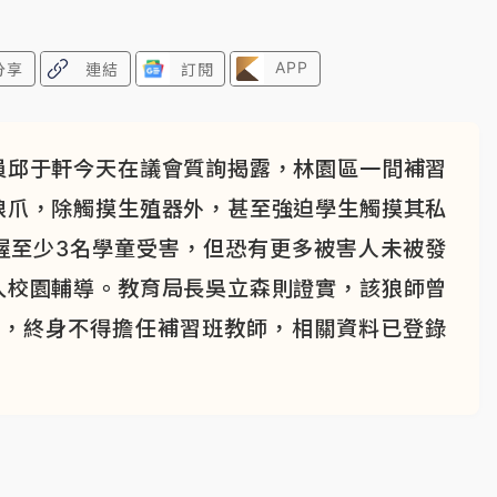
APP
分享
連結
訂閱
員邱于軒今天在議會質詢揭露，林園區一間補習
狼爪，除觸摸生殖器外，甚至強迫學生觸摸其私
握至少3名學童受害，但恐有更多被害人未被發
入校園輔導。教育局長吳立森則證實，該狼師曾
員，終身不得擔任補習班教師，相關資料已登錄