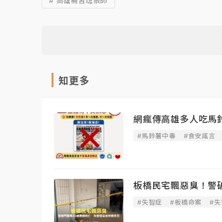
# 高雄補習班狼師
知更多
網瘋傳高雄多人吃馬
#馬鈴薯中毒
#食安謠言
板橋民宅飄惡臭！警
#失智症
#板橋命案
#