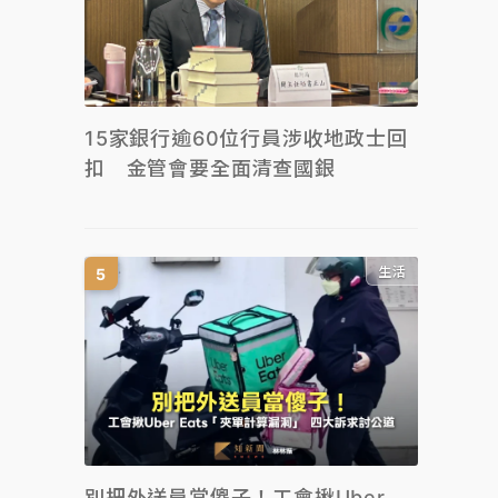
15家銀行逾60位行員涉收地政士回
扣 金管會要全面清查國銀
生活
別把外送員當傻子！工會揪Uber