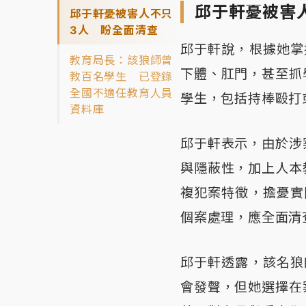
邱于軒憂被害
邱于軒憂被害人不只
3人 盼全面清查
邱于軒說，根據她掌
教育局長：該狼師曾
下體、肛門，甚至抓
教百名學生 已登錄
全國不適任教育人員
學生，包括持棒毆打
資料庫
邱于軒表示，由於涉
與隱蔽性，加上人本
複犯案特徵，擔憂實
個案處理，應全面清
邱于軒透露，該名狼
會發聲，但她選擇在