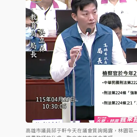
故宮《龍藏經》特展第2檔！今線上預約開賣
台東農業處長涉圖利渡假村！東檢抗告成功 
父親節泡湯了！中颱白海豚雨彈轟3天 「紅
高雄市議員邱于軒今天在議會質詢揭露，林園區