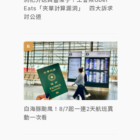
Eats「夾單計算漏洞」 四大訴求
討公道
生活
白海豚颱風！8/7起一連2天航班異
動一次看