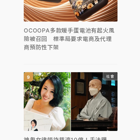
OCOOPA多款暖手蛋電池有起火風
險被召回 標準局要求電商及代理
商預防性下架
社會
神鬼女律師詐慈濟10億！手法曝