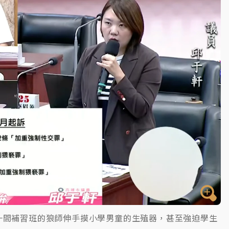
一度塞車 周六起展出延長至晚上7時
今重開羈押庭
到發紫」降雨熱區曝
一間補習班的狼師伸手摸小學男童的生殖器，甚至強迫學生