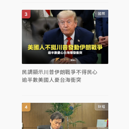
國際
民調顯示川普伊朗戰爭不得民心
逾半數美國人憂台海衝突
財經