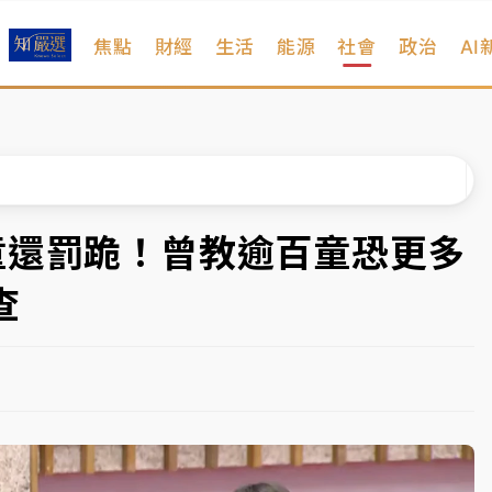
焦點
財經
生活
能源
社會
政治
AI
扣畫面曝光
序複雜 觀旅局回應了
院聲請遭駁 理由曝光
一度塞車 周六起展出延長至晚上7時
童還罰跪！曾教逾百童恐更多
今重開羈押庭
查
到發紫」降雨熱區曝
扣畫面曝光
序複雜 觀旅局回應了
院聲請遭駁 理由曝光