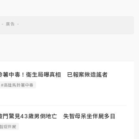
鈴薯中毒！衛生局曝真相 已報案揪造謠者
#高雄馬鈴薯中毒
破門驚見43歲男倒地亡 失智母呆坐伴屍多日
失智症伴屍