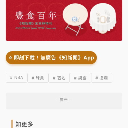
⭐️ 即刻下載！無廣告《知新聞》App
# NBA
# 球員
# 匿名
# 調查
# 擺爛
知更多