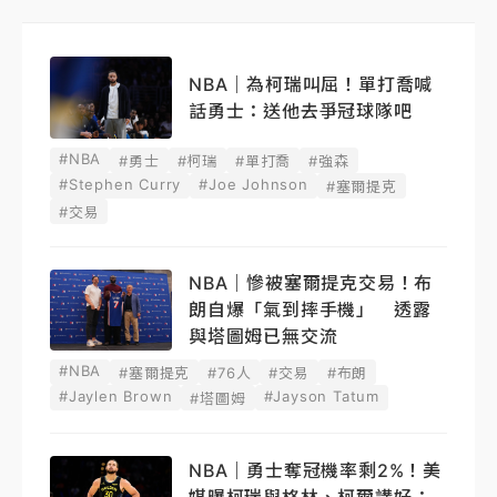
NBA｜為柯瑞叫屈！單打喬喊
話勇士：送他去爭冠球隊吧
#NBA
#勇士
#柯瑞
#單打喬
#強森
#Stephen Curry
#Joe Johnson
#塞爾提克
#交易
NBA｜慘被塞爾提克交易！布
朗自爆「氣到摔手機」 透露
與塔圖姆已無交流
#NBA
#塞爾提克
#76人
#交易
#布朗
#Jaylen Brown
#Jayson Tatum
#塔圖姆
NBA｜勇士奪冠機率剩2%！美
媒曝柯瑞與格林、柯爾講好：