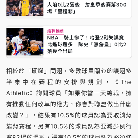
人陷0比2落後 詹皇季後賽第300
場「里程悲」
編輯推薦
NBA｜騎士慘了！哈登2戰失誤竟
比進球還多 隊史「無詹皇」0比2
落後全出局
相較於「擺爛」問題，多數球員關心的議題多
半集中在賽程的安排與規劃，《The
Athletic》詢問球員「如果你當一天總裁，擁
有推動任何改革的權力，你會對聯盟做出什麼
改變？」，結果有10.5%的球員認為要取消背
靠背賽程，另有10.5%的球員認為要減少例行
賽82場的場數，還有10.5%的球員認為必須修