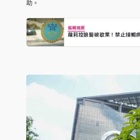
助。
編輯推薦
蘿莉控狼醫被歇業！禁止接觸