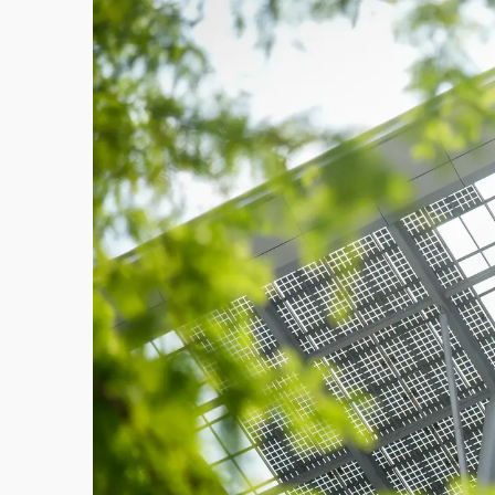
故宮《龍藏經》特展第2檔！今線上預約開賣
台東農業處長涉圖利渡假村！東檢抗告成功 
父親節泡湯了！中颱白海豚雨彈轟3天 「紅