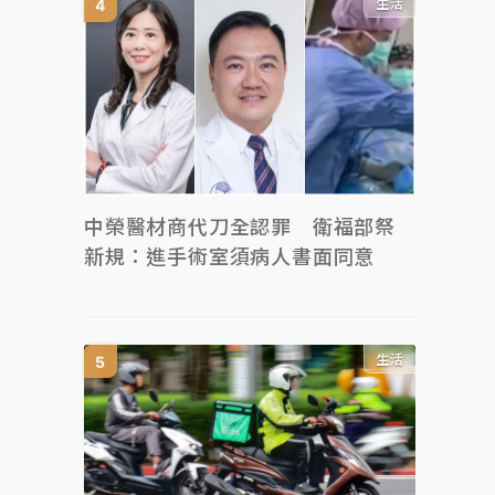
生活
中榮醫材商代刀全認罪 衛福部祭
新規：進手術室須病人書面同意
生活