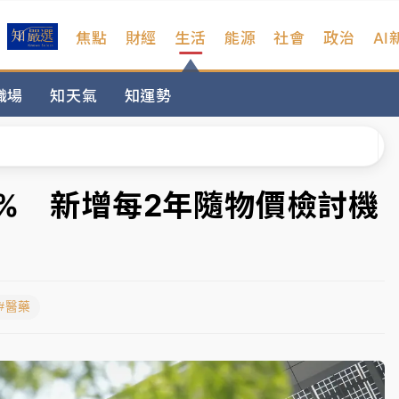
焦點
財經
生活
能源
社會
政治
AI
扣畫面曝光
職場
知天氣
知運勢
序複雜 觀旅局回應了
院聲請遭駁 理由曝光
一度塞車 周六起展出延長至晚上7時
5% 新增每2年隨物價檢討機
今重開羈押庭
到發紫」降雨熱區曝
#醫藥
扣畫面曝光
序複雜 觀旅局回應了
院聲請遭駁 理由曝光