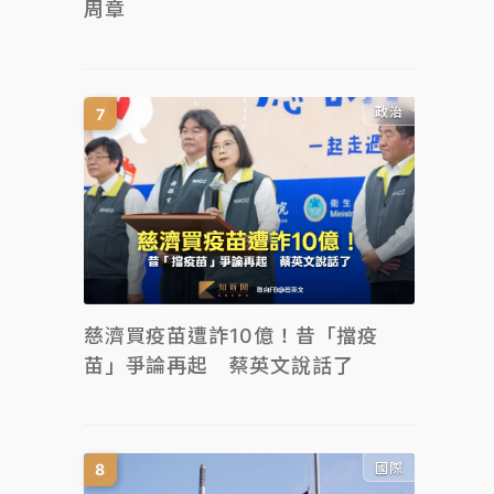
周章
政治
慈濟買疫苗遭詐10億！昔「擋疫
苗」爭論再起 蔡英文說話了
國際