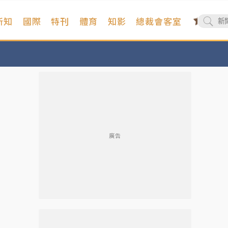
新知
國際
特刊
體育
知影
總裁會客室
廣告