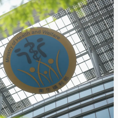
一度塞車 周六起展出延長至晚上7時
今重開羈押庭
到發紫」降雨熱區曝