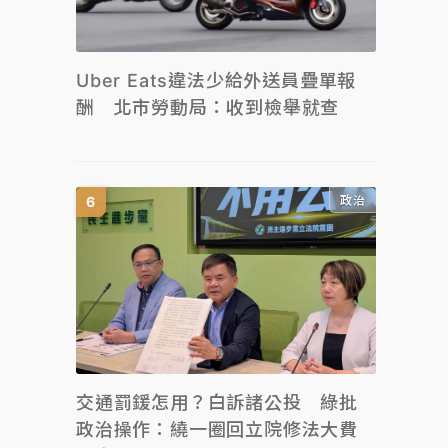
Uber Eats違法少給外送員疊單報
酬 北市勞動局：收到檢舉就查
政治
交通罰鍰怎用？白訴諸公投 綠批
政治操作：繞一圈回立院修法大費