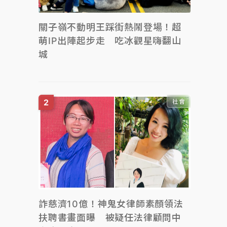
關子嶺不動明王踩街熱鬧登場！超
萌IP出陣起步走 吃冰觀星嗨翻山
城
社會
詐慈濟10億！神鬼女律師素顏領法
扶聘書畫面曝 被疑任法律顧問中