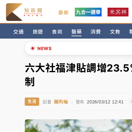
最新
女律師陳昱瑄詐慈濟10億！黃金158kg遭查
交通
旅遊
食尚
醫藥
消費
文教
暑假過三周才推「E宿新北打卡趣」！抽獎程
中信慈善基金會想增加董事人數！辜仲諒向法
NEWS
故宮《龍藏經》特展第2檔！今線上預約開賣
六大社福津貼調增23.
▲
台東農業處長涉圖利渡假村！東檢抗告成功 
▼
制
父親節泡湯了！中颱白海豚雨彈轟3天 「紅
賴昀岫
2026/03/12 12:41
生活
記者
|
發布
女律師陳昱瑄詐慈濟10億！黃金158kg遭查
暑假過三周才推「E宿新北打卡趣」！抽獎程
中信慈善基金會想增加董事人數！辜仲諒向法