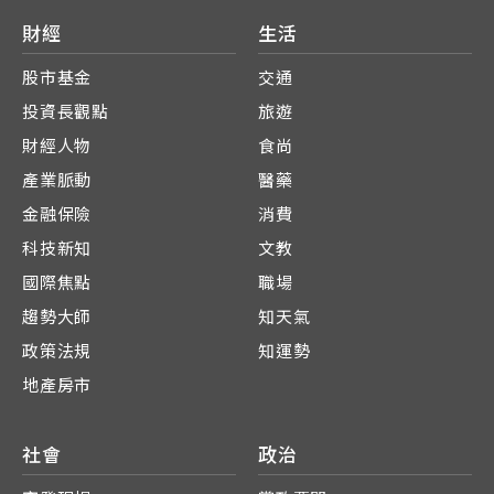
財經
生活
股市基金
交通
投資長觀點
旅遊
財經人物
食尚
產業脈動
醫藥
金融保險
消費
科技新知
文教
國際焦點
職場
趨勢大師
知天氣
政策法規
知運勢
地產房市
社會
政治