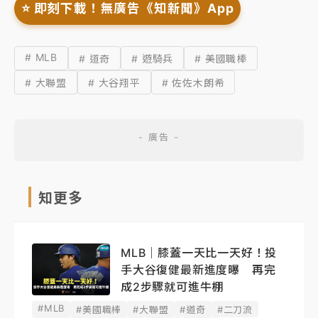
⭐️ 即刻下載！無廣告《知新聞》App
# MLB
# 道奇
# 遊騎兵
# 美國職棒
# 大聯盟
# 大谷翔平
# 佐佐木朗希
知更多
MLB｜膝蓋一天比一天好！投
手大谷復健最新進度曝 再完
成2步驟就可進牛棚
#MLB
#美國職棒
#大聯盟
#道奇
#二刀流