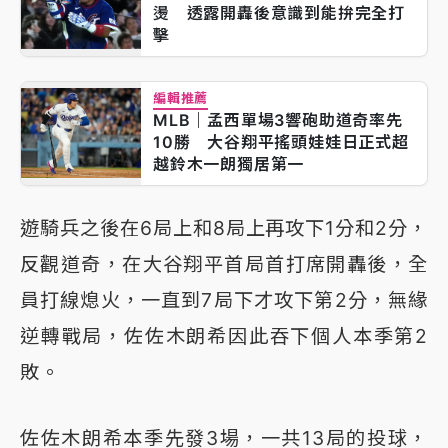
燙 透露開轟後意識到能拚完全打
擊
編輯推薦
MLB｜孟西單場3響砲助道奇率先
10勝 大谷翔平搖頭娃娃日正式超
越鈴木一朗獨居第一
遊騎兵之後在6局上和8局上再攻下1分和2分，
反觀道奇，在大谷翔平首局首打席開轟後，全
員打線熄火，一直到7局下才攻下第2分，無緣
逆轉戰局，佐佐木朗希因此吞下個人本季第2
敗。
佐佐木朗希本季先發3場，一共13局的投球，