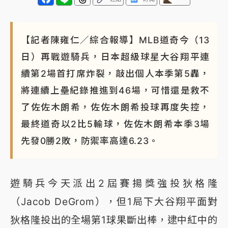
NBA｜
傳奇名帥驚傳離世！曾以「瘋狂籃球」震撼聯
盟 兩大愛徒向他致
【記者陳雍仁／綜合報導】MLB道奇今（13
日）再戰遊騎兵，日本超級球星大谷翔平連
續第2場首打席炸裂，敲出個人本季第5轟，
將連續上壘紀錄推進到46場，可惜還是救不
了佐佐木朗希，佐佐木朗希投球再度失控，
最終道奇以2比5輸球，佐佐木朗希本季3場
先發0勝2敗，防禦率高達6.23。
遊騎兵今天派出2屆賽揚獎強投狄格隆
（Jacob DeGrom），但1局下大谷翔平面對
狄格隆投出的全場第1球果斷出棒，逮中紅中的