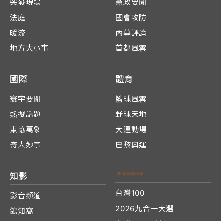
突發現場
黨政要聞
法庭
國會攻防
暖流
內幕評論
地方大小事
首都風雲
國際
體育
寰宇要聞
籃球風雲
熱搜話題
野球天地
東協萬象
大運動場
奇人妙事
巴黎奧運
知影
台灣100
影音頻道
2026九合一大選
鴿知窩