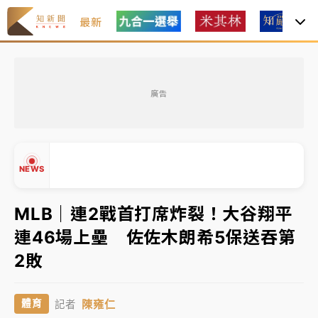
最新
中租控股7月營收創今年新高 前7月獲利成長6%
廣告
獨家｜
和欣客運總裁逝世！少東涉洗錢遭收押 戴手銬
腳鐐提前奔靈堂畫面曝
處置制度大變革！ 證交所今起縮短股票「關禁閉」天
NEWS
數與撮合時間
才續任就飛美國大學面試 清大校長高為元致歉：機會
MLB｜連2戰首打席炸裂！大谷翔平
到來時引起我的好奇
連46場上壘 佐佐木朗希5保送吞第
白海豚颱風解除海警 西南風來了！4縣市大雨特報、各
▲
2敗
地午後雷雨
▼
分析｜
7月營收甫首破單月9000億元下半年續旺指
陳雍仁
體育
記者
標？ 鴻海本週法說法人關注的四大重點