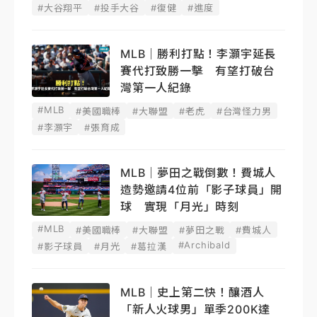
#大谷翔平
#投手大谷
#復健
#進度
MLB｜勝利打點！李灝宇延長
賽代打致勝一擊 有望打破台
灣第一人紀錄
#MLB
#美國職棒
#大聯盟
#老虎
#台灣怪力男
#李灝宇
#張育成
MLB｜夢田之戰倒數！費城人
造勢邀請4位前「影子球員」開
球 實現「月光」時刻
#MLB
#美國職棒
#大聯盟
#夢田之戰
#費城人
#Archibald
#影子球員
#月光
#葛拉漢
MLB｜史上第二快！釀酒人
「新人火球男」單季200K達