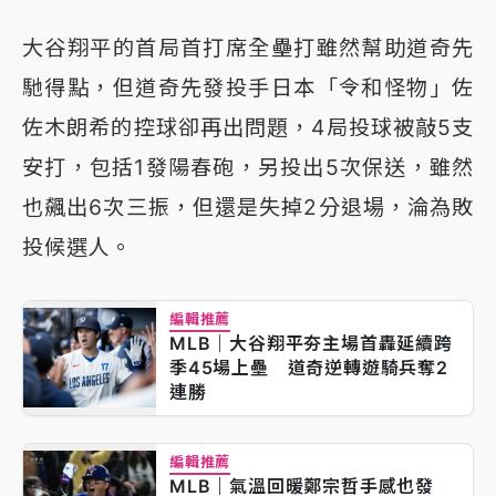
大谷翔平的首局首打席全壘打雖然幫助道奇先
馳得點，但道奇先發投手日本「令和怪物」佐
佐木朗希的控球卻再出問題，4局投球被敲5支
安打，包括1發陽春砲，另投出5次保送，雖然
也飆出6次三振，但還是失掉2分退場，淪為敗
投候選人。
編輯推薦
MLB｜大谷翔平夯主場首轟延續跨
季45場上壘 道奇逆轉遊騎兵奪2
連勝
編輯推薦
MLB｜氣溫回暖鄭宗哲手感也發