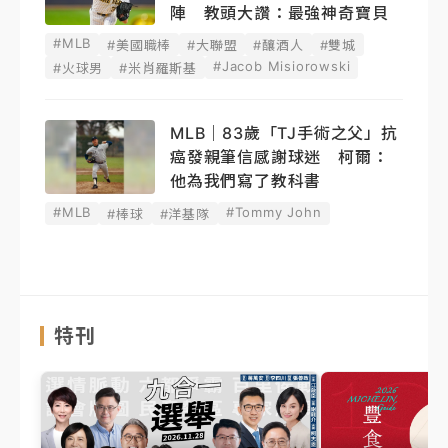
陣 教頭大讚：最強神奇寶貝
#MLB
#美國職棒
#大聯盟
#釀酒人
#雙城
#Jacob Misiorowski
#火球男
#米肖羅斯基
MLB｜83歲「TJ手術之父」抗
癌發親筆信感謝球迷 柯爾：
他為我們寫了教科書
#MLB
#Tommy John
#棒球
#洋基隊
特刊