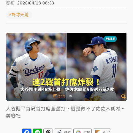
發布
2026/04/13 08:33
NBA｜
傳奇名帥驚傳離世！曾以「瘋狂籃球」震撼聯
#野球天地
盟 兩大愛徒向他致
中租控股7月營收創今年新高 前7月獲利成長6%
獨家｜
和欣客運總裁逝世！少東涉洗錢遭收押 戴手銬
腳鐐提前奔靈堂畫面曝
處置制度大變革！ 證交所今起縮短股票「關禁閉」天
數與撮合時間
才續任就飛美國大學面試 清大校長高為元致歉：機會
到來時引起我的好奇
白海豚颱風解除海警 西南風來了！4縣市大雨特報、各
大谷翔平首局首打席全壘打，還是救不了佐佐木朗希。
地午後雷雨
美聯社
分析｜
7月營收甫首破單月9000億元下半年續旺指
標？ 鴻海本週法說法人關注的四大重點
APP
連結
訂閱