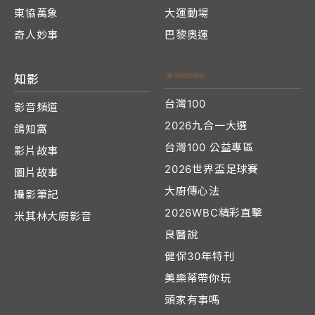
東協萬象
大運動場
奇人妙事
巴黎奧運
知影
台灣100
影音頻道
2026九合一大選
鴿知窩
台灣100 公益專區
影片故事
2026世界盃足球賽
圖片故事
大廚傳心法
攝影筆記
2026WBC精彩直擊
米其林大廚影音
良醫說
健保30年特刊
美樂蒂帶你玩
頭家有事嗎