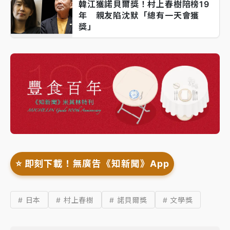
韓江獲諾貝爾獎！村上春樹陪榜19
年 親友陷沈默「總有一天會獲
獎」
⭐️ 即刻下載！無廣告《知新聞》App
# 日本
# 村上春樹
# 諾貝爾獎
# 文學獎