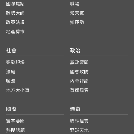
國際焦點
職場
趨勢大師
知天氣
政策法規
知運勢
地產房市
社會
政治
突發現場
黨政要聞
法庭
國會攻防
暖流
內幕評論
地方大小事
首都風雲
國際
體育
寰宇要聞
籃球風雲
熱搜話題
野球天地