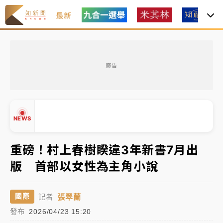
最新
女律師陳昱瑄詐慈濟10億！黃金158kg遭查扣畫面曝光
廣告
暑假過三周才推「E宿新北打卡趣」！抽獎程序複雜 觀
旅局回應了
中信慈善基金會想增加董事人數！辜仲諒向法院聲請遭
NEWS
駁 理由曝光
故宮《龍藏經》特展第2檔！今線上預約開賣一度塞車
重磅！村上春樹睽違3年新書7月出
周六起展出延長至晚上7時
版 首部以女性為主角小說
台東農業處長涉圖利渡假村！東檢抗告成功 今重開羈
▲
押庭
▼
張翠蘭
國際
記者
父親節泡湯了！中颱白海豚雨彈轟3天 「紅到發紫」降
發布
2026/04/23 15:20
雨熱區曝