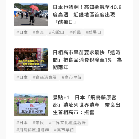
日本也熱翻！高知縣飆至40.8
度高溫 近畿地區首度出現
「酷暑日」
#日本
#高溫
#和歌山
#近畿
#酷暑日
日相高市早苗要求最快「這時
間」把食品消費稅降至1% 為
期兩年
#日本
#食品消費稅
#高市早苗
景點+1｜日本「飛鳥藤原宮
都」遺址列世界遺產 奈良出
生首相高市：振奮
#日本
#奈良
#世界文化遺產名錄
#飛鳥藤原遺跡群
#高市早苗