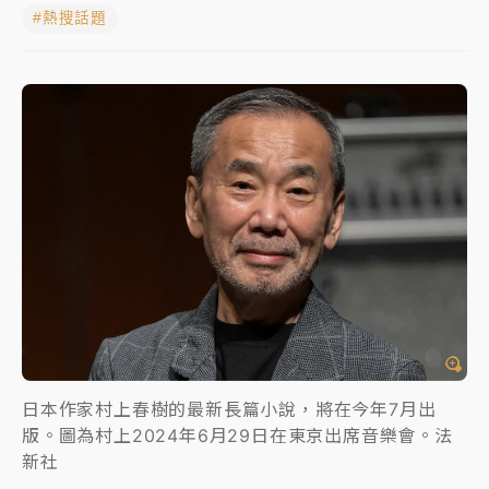
#熱搜話題
女律師陳昱瑄詐慈濟10億！黃金158kg遭查扣畫面曝光
暑假過三周才推「E宿新北打卡趣」！抽獎程序複雜 觀
旅局回應了
中信慈善基金會想增加董事人數！辜仲諒向法院聲請遭
駁 理由曝光
故宮《龍藏經》特展第2檔！今線上預約開賣一度塞車
周六起展出延長至晚上7時
台東農業處長涉圖利渡假村！東檢抗告成功 今重開羈
押庭
父親節泡湯了！中颱白海豚雨彈轟3天 「紅到發紫」降
雨熱區曝
日本作家村上春樹的最新長篇小說，將在今年7月出
版。圖為村上2024年6月29日在東京出席音樂會。法
新社