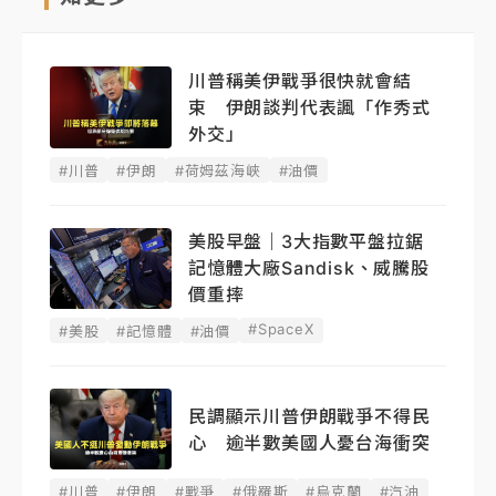
川普稱美伊戰爭很快就會結
束 伊朗談判代表諷「作秀式
外交」
#川普
#伊朗
#荷姆茲海峽
#油價
美股早盤｜3大指數平盤拉鋸
記憶體大廠Sandisk、威騰股
價重摔
#SpaceX
#美股
#記憶體
#油價
民調顯示川普伊朗戰爭不得民
心 逾半數美國人憂台海衝突
#川普
#伊朗
#戰爭
#俄羅斯
#烏克蘭
#汽油