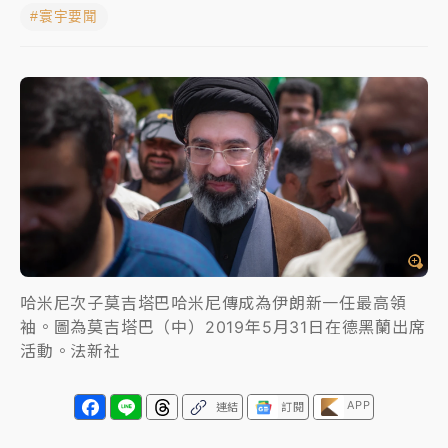
#寰宇要聞
女律師陳昱瑄詐慈濟10億！黃金158kg遭查扣畫面曝光
暑假過三周才推「E宿新北打卡趣」！抽獎程序複雜 觀
旅局回應了
中信慈善基金會想增加董事人數！辜仲諒向法院聲請遭
駁 理由曝光
故宮《龍藏經》特展第2檔！今線上預約開賣一度塞車
周六起展出延長至晚上7時
台東農業處長涉圖利渡假村！東檢抗告成功 今重開羈
哈米尼次子莫吉塔巴哈米尼傳成為伊朗新一任最高領
押庭
袖。圖為莫吉塔巴（中）2019年5月31日在德黑蘭出席
父親節泡湯了！中颱白海豚雨彈轟3天 「紅到發紫」降
活動。法新社
雨熱區曝
APP
連結
訂閱