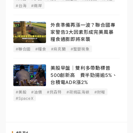
#台海
#兩岸
外食準備再漲一波？聯合國專
家警告3大因素形成完美風暴
糧食通膨即將來襲
#聯合國
#糧食
#烏克蘭
#聖嬰現象
美股早盤｜雙利多帶動標普
500創新高 費半勁揚逾5%、
台積電ADR漲2%
#美股
#油價
#貝森特
#荷姆茲海峽
#財報
#SpaceX