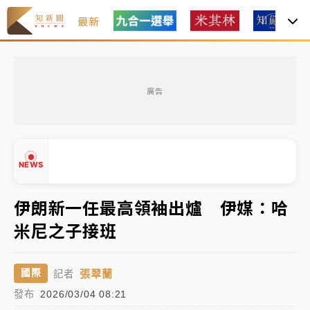
最新
女律師陳昱瑄詐慈濟10億！黃金158kg遭查扣畫面曝光
廣告
暑假過三周才推「E宿新北打卡趣」！抽獎程序複雜 觀
旅局回應了
中信慈善基金會想增加董事人數！辜仲諒向法院聲請遭
NEWS
駁 理由曝光
故宮《龍藏經》特展第2檔！今線上預約開賣一度塞車
伊朗新一任最高領袖出爐 伊媒：哈
周六起展出延長至晚上7時
米尼之子接班
台東農業處長涉圖利渡假村！東檢抗告成功 今重開羈
▲
押庭
▼
張翠蘭
國際
記者
父親節泡湯了！中颱白海豚雨彈轟3天 「紅到發紫」降
發布
2026/03/04 08:21
雨熱區曝