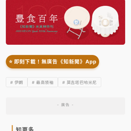
⭐️ 即刻下載！無廣告《知新聞》App
# 伊朗
# 最高領袖
# 莫吉塔巴哈米尼
知更多