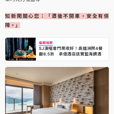
知新聞關心您：「酒後不開車，安全有保
障。」
編輯推薦
SJ演唱會門票收好！高雄洲際4餐
廳8.5折 承億酒店送寶藍海調酒