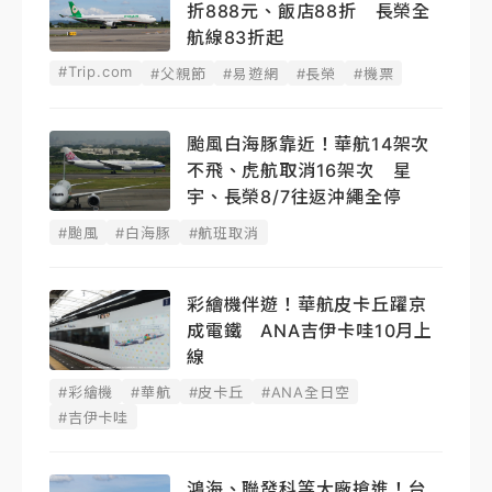
折888元、飯店88折 長榮全
航線83折起
#Trip.com
#父親節
#易遊網
#長榮
#機票
颱風白海豚靠近！華航14架次
不飛、虎航取消16架次 星
宇、長榮8/7往返沖繩全停
#颱風
#白海豚
#航班取消
彩繪機伴遊！華航皮卡丘躍京
成電鐵 ANA吉伊卡哇10月上
線
#彩繪機
#華航
#皮卡丘
#ANA全日空
#吉伊卡哇
鴻海、聯發科等大廠搶進！台