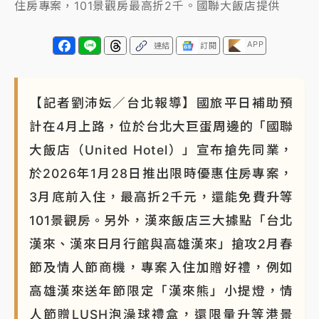
住房專案，101景觀房最高折2千。國聯大飯店提供
APP
連結
訂閱
【記者劉沛妘／台北報導】國旅平日補助預
計在4月上路，位於台北大巨蛋周邊的「國聯
大飯店（United Hotel）」宣布搶先同業，
於2026年1月28日推出限時優惠住房專案，
3月底前入住，最高折2千元，還能免費升等
101景觀房。另外，漢來飯店三大據點「台北
漢來、漢來日月行館與高雄漢來」搶攻2月春
節及情人節商機，專案入住加贈好禮，例如
高雄漢來送年節限定「漢來熊」小提燈，情
人節贈LUSH泡澡球禮盒，還限量升等港景