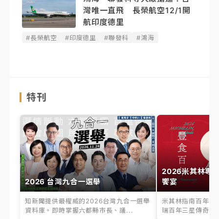
灣唯一直飛 長榮航空12/1開
航印度德里
#長榮航空
#印度德里
#聯發科
#鴻海
特刊
2026米其林專
2026 台灣九合一選舉
饗宴
知新聞提供最權威的2026台灣九合一選舉
米其林指南百年之
資料庫。即時掌握六都縣市長、議...
瑞百年三星傳奇、台