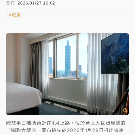
發布
2026/01/27 16:02
女律師陳昱瑄詐慈濟10億！黃金158kg遭查扣畫面曝光
#旅遊
暑假過三周才推「E宿新北打卡趣」！抽獎程序複雜 觀
旅局回應了
中信慈善基金會想增加董事人數！辜仲諒向法院聲請遭
駁 理由曝光
故宮《龍藏經》特展第2檔！今線上預約開賣一度塞車
周六起展出延長至晚上7時
台東農業處長涉圖利渡假村！東檢抗告成功 今重開羈
押庭
父親節泡湯了！中颱白海豚雨彈轟3天 「紅到發紫」降
雨熱區曝
國旅平日補助預計在4月上路，位於台北大巨蛋周邊的
「國聯大飯店」宣布搶先於2026年1月28日推出優惠