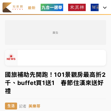
最新
女律師陳昱瑄詐慈濟10億！黃金158kg遭查扣畫面曝光
廣告
暑假過三周才推「E宿新北打卡趣」！抽獎程序複雜 觀
旅局回應了
中信慈善基金會想增加董事人數！辜仲諒向法院聲請遭
NEWS
駁 理由曝光
故宮《龍藏經》特展第2檔！今線上預約開賣一度塞車
國旅補助先開跑！101景觀房最高折2
周六起展出延長至晚上7時
千、buffet買1送1 春節住漢來送好
台東農業處長涉圖利渡假村！東檢抗告成功 今重開羈
▲
禮
押庭
▼
父親節泡湯了！中颱白海豚雨彈轟3天 「紅到發紫」降
美樂蒂
生活
記者
雨熱區曝