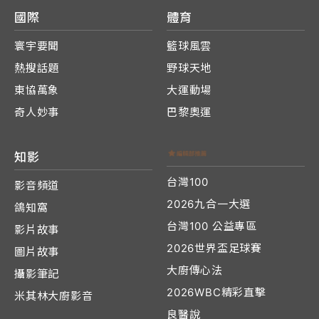
國際
體育
寰宇要聞
籃球風雲
熱搜話題
野球天地
東協萬象
大運動場
奇人妙事
巴黎奧運
知影
台灣100
影音頻道
2026九合一大選
鴿知窩
台灣100 公益專區
影片故事
2026世界盃足球賽
圖片故事
大廚傳心法
攝影筆記
2026WBC精彩直擊
米其林大廚影音
良醫說