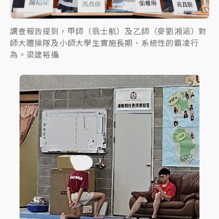
調查報告提到，甲師（翁士航）及乙師（麥劉湘涵）對
師大體操隊及小師大學生實施長期、系統性的霸凌行
為。梁建裕攝