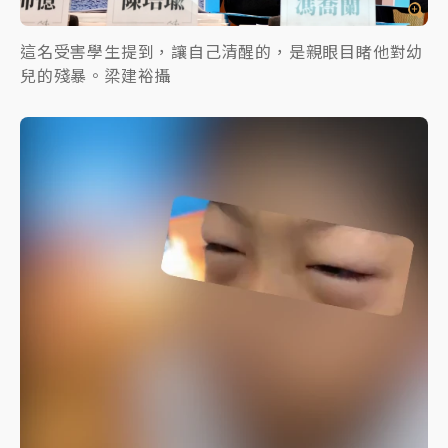
這名受害學生提到，讓自己清醒的，是親眼目睹他對幼
兒的殘暴。梁建裕攝