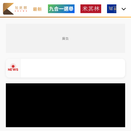
最新
女律師陳昱瑄詐慈濟10億！黃金158kg遭查扣畫面曝光
廣告
台積電殺35元、台股跌近300點 被動元件、低軌衛星
及載板皆走弱
中信慈善基金會想增加董事人數！辜仲諒向法院聲請遭
NEWS
駁 理由曝光
故宮《龍藏經》特展第2檔！今線上預約開賣一度塞車
周六起展出延長至晚上7時
台東農業處長涉圖利渡假村！東檢抗告成功 今重開羈
▲
押庭
▼
父親節泡湯了！中颱白海豚雨彈轟3天 「紅到發紫」降
雨熱區曝