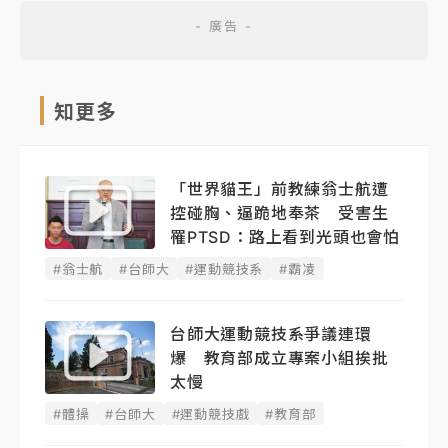
知更多
「世界貓王」前教練翁士航遭
控碰胸、逼跪地奉茶 受害生
罹PTSD：路上看到光頭也會怕
#翁士航
#台師大
#運動競技系
#霸凌
台師大運動競技系爭議連環
爆 教育部成立專案小組挨批
太慢
#體操
#台師大
#運動競技戲
#教育部