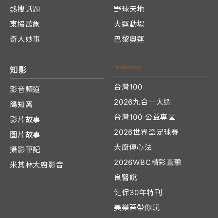
熱搜話題
野球天地
東協萬象
大運動場
奇人妙事
巴黎奧運
知影
台灣100
影音頻道
2026九合一大選
鴿知窩
台灣100 公益專區
影片故事
2026世界盃足球賽
圖片故事
大廚傳心法
攝影筆記
2026WBC精彩直擊
米其林大廚影音
良醫說
健保30年特刊
美樂蒂帶你玩