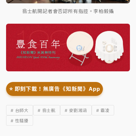
翁士航開記者會否認所有指控。李柏毅攝
⭐️ 即刻下載！無廣告《知新聞》App
# 台師大
# 翁士航
# 麥劉湘涵
# 霸凌
# 性騷擾