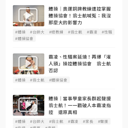
體操｜奧運銅牌教練遭控掌握
體操協會！翁士航喊冤：我沒
那麼大的影響力
#體操
#台師大
#總教練
#翁士航
#霸凌
#性騷
#體操協會
霸凌、性騷案延燒！再爆「灌
人頭」操控體操協會 翁士航
否認
#體操
#翁士航
#體操協會
體操｜當事學童家長群起聲援
翁士航！一一戳破人本霸凌指
控 還原真相
#體操
#台師大
#翁士航
#霸凌
#家長
#聲援