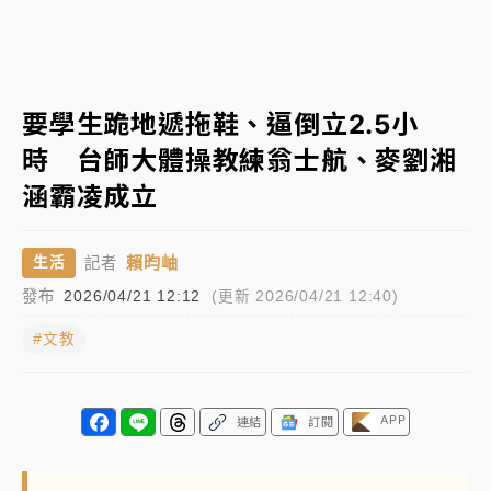
女律師陳昱瑄詐慈濟10億！黃金158kg遭查扣畫面曝光
台積電殺35元、台股跌近300點 被動元件、低軌衛星
要學生跪地遞拖鞋、逼倒立2.5小
及載板皆走弱
時 台師大體操教練翁士航、麥劉湘
中信慈善基金會想增加董事人數！辜仲諒向法院聲請遭
涵霸凌成立
駁 理由曝光
故宮《龍藏經》特展第2檔！今線上預約開賣一度塞車
賴昀岫
生活
記者
周六起展出延長至晚上7時
發布
2026/04/21 12:12
(更新 2026/04/21 12:40)
台東農業處長涉圖利渡假村！東檢抗告成功 今重開羈
押庭
#文教
父親節泡湯了！中颱白海豚雨彈轟3天 「紅到發紫」降
雨熱區曝
APP
連結
訂閱