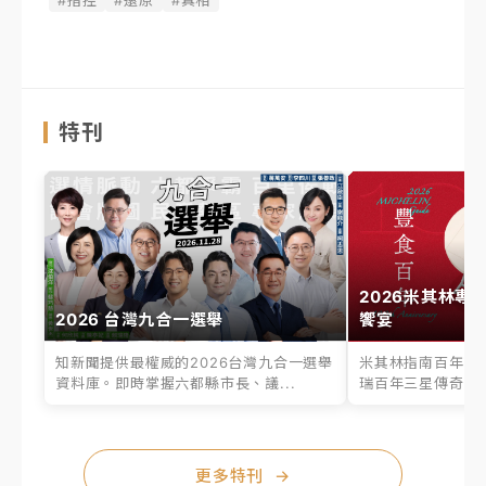
#指控
#還原
#真相
特刊
2026米其林專
2026 台灣九合一選舉
饗宴
知新聞提供最權威的2026台灣九合一選舉
米其林指南百年之
資料庫。即時掌握六都縣市長、議...
瑞百年三星傳奇、台
更多特刊
→