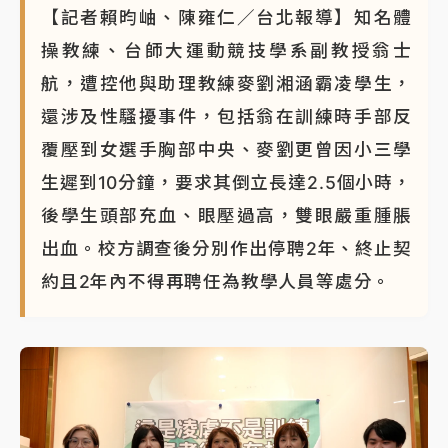
【記者賴昀岫、陳雍仁／台北報導】知名體
操教練、台師大運動競技學系副教授翁士
航，遭控他與助理教練麥劉湘涵霸凌學生，
還涉及性騷擾事件，包括翁在訓練時手部反
覆壓到女選手胸部中央、麥劉更曾因小三學
生遲到10分鐘，要求其倒立長達2.5個小時，
後學生頭部充血、眼壓過高，雙眼嚴重腫脹
出血。校方調查後分別作出停聘2年、終止契
約且2年內不得再聘任為教學人員等處分。