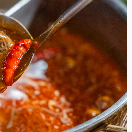
一度塞車 周六起展出延長至晚上7時
今重開羈押庭
到發紫」降雨熱區曝