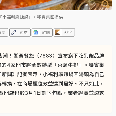
「小福利麻辣鍋」。饗賓集團提供
APP
分享
連結
訂閱
潮！饗賓餐旅（7883）宣布旗下吃到飽品牌
有的4家門市將全數轉型「朵頤牛排」。饗賓集
知新聞》記者表示，小福利麻辣鍋因湯頭為自己
牌轉換，在商場櫃位效益達到最好。不只如此，
西門店也於3月1日劃下句點，業者證實並透露