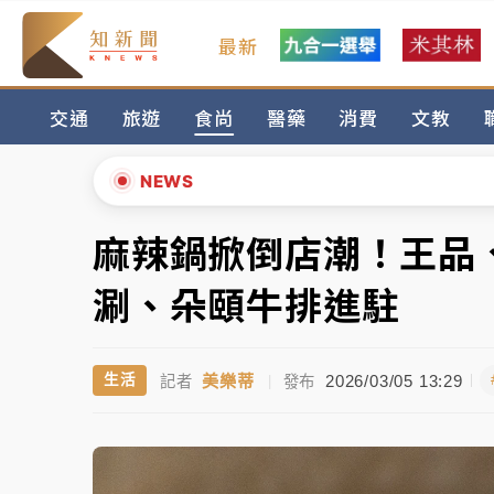
最新
女律師陳昱瑄詐慈濟10億！黃金158kg遭查
交通
旅遊
食尚
醫藥
消費
文教
暑假過三周才推「E宿新北打卡趣」！抽獎程
中信慈善基金會想增加董事人數！辜仲諒向法
NEWS
故宮《龍藏經》特展第2檔！今線上預約開賣
麻辣鍋掀倒店潮！王品
▲
台東農業處長涉圖利渡假村！東檢抗告成功 
▼
涮、朵頤牛排進駐
父親節泡湯了！中颱白海豚雨彈轟3天 「紅
美樂蒂
2026/03/05 13:29
生活
記者
|
發布
女律師陳昱瑄詐慈濟10億！黃金158kg遭查
暑假過三周才推「E宿新北打卡趣」！抽獎程
中信慈善基金會想增加董事人數！辜仲諒向法