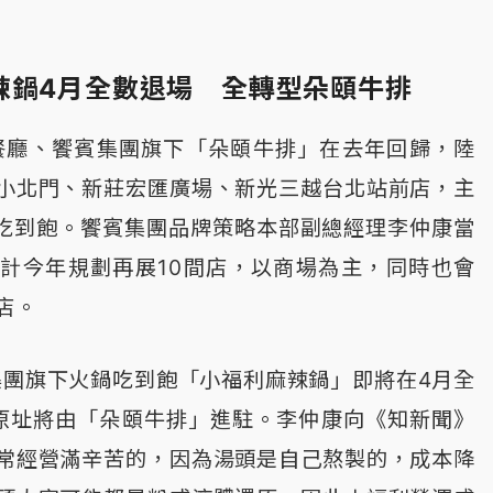
辣鍋4月全數退場 全轉型朵頤牛排
餐廳、饗賓集團旗下「朵頤牛排」在去年回歸，陸
小北門、新莊宏匯廣場、新光三越台北站前店，主
能吃到飽。饗賓集團品牌策略本部副總經理李仲康當
計今年規劃再展10間店，以商場為主，同時也會
店。
賓集團旗下火鍋吃到飽「小福利麻辣鍋」即將在4月全
原址將由「朵頤牛排」進駐。李仲康向《知新聞》
常經營滿辛苦的，因為湯頭是自己熬製的，成本降