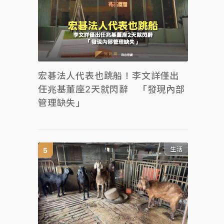
宏碁法人代表也跳船！李文詳僅出
任兆基董座2天就閃辭 「發現內部
管理缺失」
生活