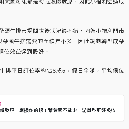
頭大家可能都是粉或液體還原，因此小福利營運成
朵頤牛排市場問世後狀況很不錯，因為小福利門市
fet，與朵頤牛排需要的面積差不多，因此規劃轉型成朵
櫃位效益達到最好。
牛排平日訂位率約佔8成5，假日全滿，平均候位
薦
新發現｜應援你的眼！葉黃素不能少 游離型更好吸收