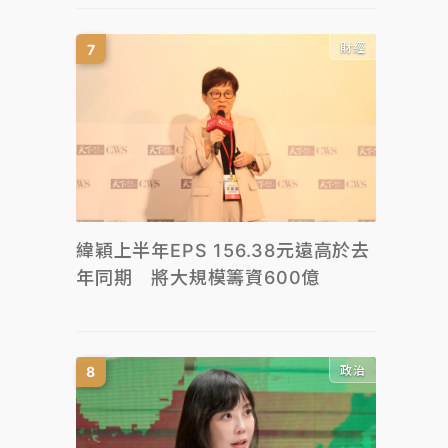
財經
緯穎上半年EPS 156.38元遠高於去
年同期 將大規模籌資600億
政治