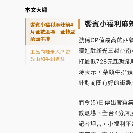
本文大綱
饗賓小福利麻
饗賓小福利麻辣鍋4
月全數退場 全轉型
朵頤牛排
號稱CP值最高的西
續進駐新光三越台南
王品向辣走入歷史
改由和牛涮進駐
打最低728元起就
時表示，朵頤牛排預
針對商圈有好的街邊
而今(5)日傳出饗
數退場，全台4分店
記者坦言，小福利平