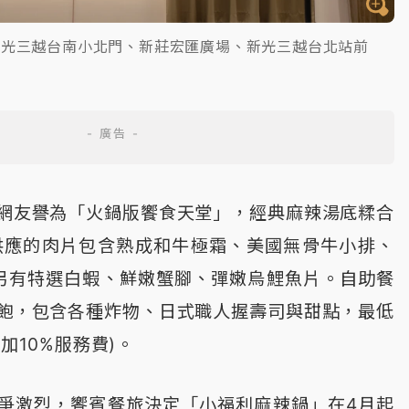
新光三越台南小北門、新莊宏匯廣場、新光三越台北站前
網友譽為「火鍋版饗食天堂」，經典麻辣湯底糅合
供應的肉片包含熟成和牛極霜、美國無骨牛小排、
另有特選白蝦、鮮嫩蟹腳、彈嫩烏鯉魚片。自助餐
飽，包含各種炸物、日式職人握壽司與甜點，最低
加10%服務費)。
爭激烈，饗賓餐旅決定「小福利麻辣鍋」在4月起