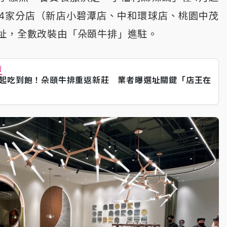
4家分店（新店小碧潭店、中和環球店、桃園中茂
址，全數改裝由「朵頤牛排」進駐。
薦
元起吃到飽！朵頤牛排重返新莊 業者曝選址關鍵「店王在