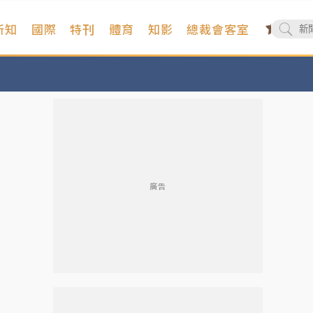
新知
國際
特刊
體育
知影
總裁會客室
廣告