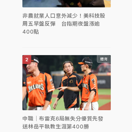
非農就業人口意外減少！美科技股
周五早盤反彈 台指期夜盤漲逾
400點
體育
中職｜布雷克6局無失分優質先發
送林岳平執教生涯第400勝