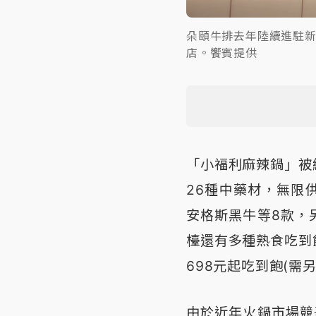
朵頤牛排去年陸續進駐
店。饗賓提供
「小福利麻辣鍋」被
26種中藥材，無限
安格斯黑牛等8款，
檯還有多種熟食吃到
698元起吃到飽(需另
由於近年火鍋市場競