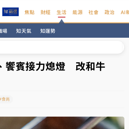
焦點
財經
生活
能源
社會
政治
AI
扣畫面曝光
職場
知天氣
知運勢
序複雜 觀旅局回應了
院聲請遭駁 理由曝光
一度塞車 周六起展出延長至晚上7時
、饗賓接力熄燈 改和牛
今重開羈押庭
到發紫」降雨熱區曝
#食尚
扣畫面曝光
序複雜 觀旅局回應了
院聲請遭駁 理由曝光