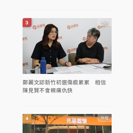
政治
鄭麗文認新竹初選傷痕累累 相信
陳見賢不會親痛仇快
財經