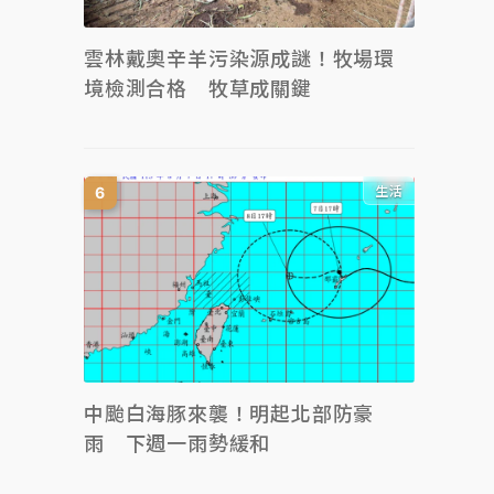
雲林戴奧辛羊污染源成謎！牧場環
境檢測合格 牧草成關鍵
生活
中颱白海豚來襲！明起北部防豪
雨 下週一雨勢緩和