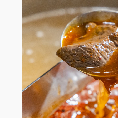
故宮《龍藏經》特展第2檔！今線上預約開賣
台東農業處長涉圖利渡假村！東檢抗告成功 
父親節泡湯了！中颱白海豚雨彈轟3天 「紅