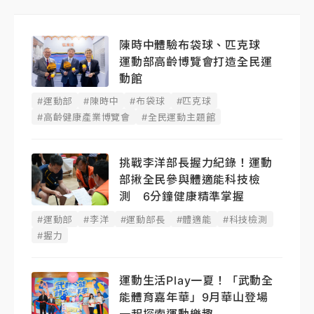
陳時中體驗布袋球、匹克球
運動部高齡博覽會打造全民運
動館
#運動部
#陳時中
#布袋球
#匹克球
#高齡健康產業博覽會
#全民運動主題館
挑戰李洋部長握力紀錄！運動
部揪全民參與體適能科技檢
測 6分鐘健康精準掌握
#運動部
#李洋
#運動部長
#體適能
#科技檢測
#握力
運動生活Play一夏！「武動全
能體育嘉年華」9月華山登場