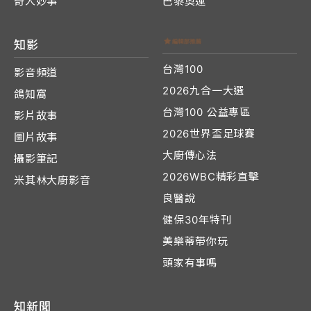
奇人妙事
巴黎奧運
知影
台灣100
影音頻道
2026九合一大選
鴿知窩
台灣100 公益專區
影片故事
2026世界盃足球賽
圖片故事
大廚傳心法
攝影筆記
2026WBC精彩直擊
米其林大廚影音
良醫說
健保30年特刊
美樂蒂帶你玩
頭家有事嗎
知新聞