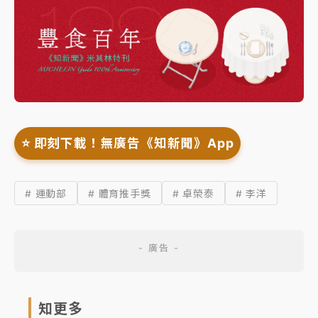
⭐️ 即刻下載！無廣告《知新聞》App
# 運動部
# 體育推手獎
# 卓榮泰
# 李洋
知更多