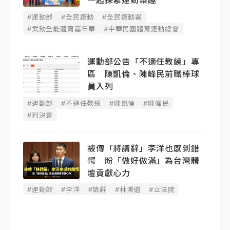
一起探索運動樂趣
#運動部
#全民運動
#全民運動署
#武動全能體育嘉年華
#中華民國體育運動總會
運動部公告「不適任教練」專
區 陳凱倫、陳峰民前職棒球
員入列
#運動部
#不適任教練
#陳凱倫
#陳峰民
#判決書
被傳「將請辭」李洋也感到錯
愕 盼「做好做滿」為台灣體
壇貢獻心力
#運動部
#李洋
#請辭
#林鴻道
#立法院