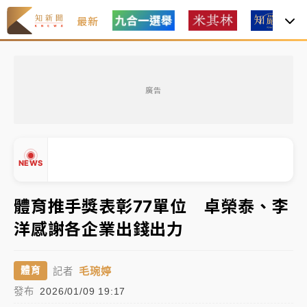
最新
油價持續凍漲！ 中油宣布下周一汽柴油價格維持不變
廣告
中颱白海豚進逼！台北喜來登圍籬傾倒砸傷人 民權西
路鷹架倒塌壓2車
有片｜
白海豚暴風圈逼近！新北淡水赫見龍捲風 榕樹
NEWS
連根拔起
中颱白海豚風雨來了！中部以北防豪雨 今晚、明天影
體育推手獎表彰77單位 卓榮泰、李
響最劇烈
洋感謝各企業出錢出力
白海豚逼近！北市水門只出不進 未移置車輛最高罰
▲
4800＋拖吊費
▼
毛琬婷
體育
記者
油價持續凍漲！ 中油宣布下周一汽柴油價格維持不變
發布
2026/01/09 19:17