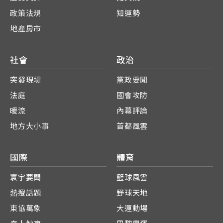
政策法規
知運勢
地產房市
社會
政治
突發現場
黨政要聞
法庭
國會攻防
暖流
內幕評論
地方大小事
首都風雲
國際
體育
寰宇要聞
籃球風雲
熱搜話題
野球天地
東協萬象
大運動場