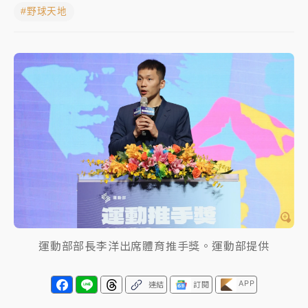
#野球天地
中颱白海豚進逼！台北喜來登圍籬傾倒砸傷人 民權西
路鷹架倒塌壓2車
有片｜
白海豚暴風圈逼近！新北淡水赫見龍捲風 榕樹
連根拔起
中颱白海豚風雨來了！中部以北防豪雨 今晚、明天影
響最劇烈
白海豚逼近！北市水門只出不進 未移置車輛最高罰
4800＋拖吊費
運動部部長李洋出席體育推手獎。運動部提供
APP
連結
訂閱