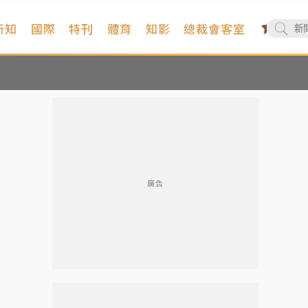
新知
國際
特刊
體育
知影
總裁會客室
廣告