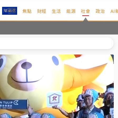
焦點
財經
生活
能源
社會
政治
AI
扣畫面曝光
、低軌衛星及載板皆走弱
院聲請遭駁 理由曝光
一度塞車 周六起展出延長至晚上7時
今重開羈押庭
到發紫」降雨熱區曝
扣畫面曝光
、低軌衛星及載板皆走弱
院聲請遭駁 理由曝光