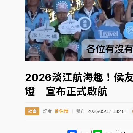
故宮《龍藏經》特展第2檔！今線上預約開賣
台東農業處長涉圖利渡假村！東檢抗告成功 
父親節泡湯了！中颱白海豚雨彈轟3天 「紅
Unmute
2026淡江航海趣！侯
燈 宣布正式啟航
曾伯愷
2026/05/17 18:48
社會
記者
|
發布