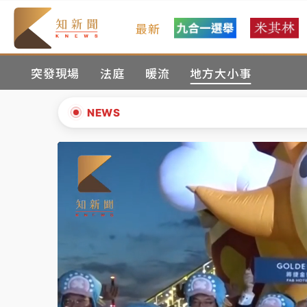
最新
女律師陳昱瑄詐慈濟10億！黃金158kg遭查
突發現場
法庭
暖流
地方大小事
台積電殺35元、台股跌近300點 被動元件
中信慈善基金會想增加董事人數！辜仲諒向法
NEWS
故宮《龍藏經》特展第2檔！今線上預約開賣
▲
台東農業處長涉圖利渡假村！東檢抗告成功 
▼
父親節泡湯了！中颱白海豚雨彈轟3天 「紅
女律師陳昱瑄詐慈濟10億！黃金158kg遭查
台積電殺35元、台股跌近300點 被動元件
中信慈善基金會想增加董事人數！辜仲諒向法