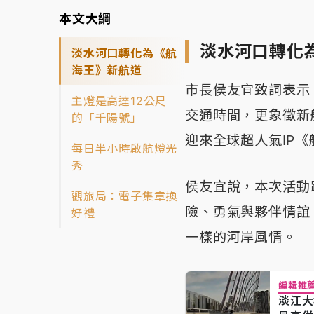
本文大綱
淡水河口轉化
淡水河口轉化為《航
海王》新航道
市長侯友宜致詞表示
主燈是高達12公尺
交通時間，更象徵新
的「千陽號」
迎來全球超人氣IP
每日半小時啟航燈光
秀
侯友宜說，本次活動
觀旅局：電子集章換
險、勇氣與夥伴情誼
好禮
一樣的河岸風情。
編輯推
淡江大