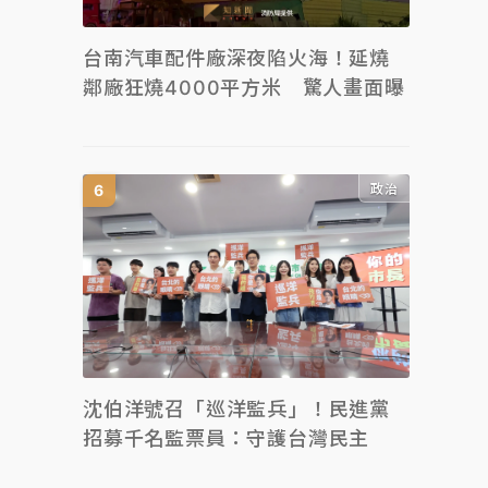
台南汽車配件廠深夜陷火海！延燒
鄰廠狂燒4000平方米 驚人畫面曝
政治
沈伯洋號召「巡洋監兵」！民進黨
招募千名監票員：守護台灣民主