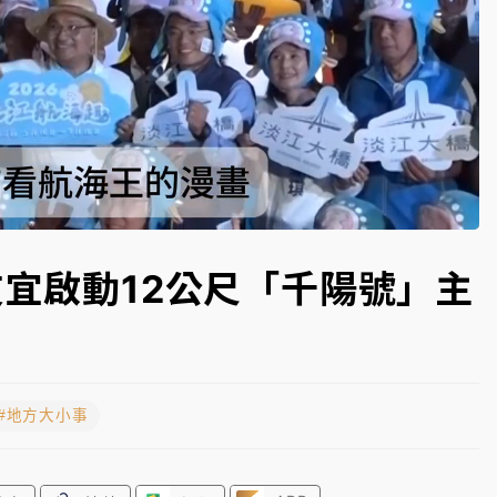
一度塞車 周六起展出延長至晚上7時
今重開羈押庭
到發紫」降雨熱區曝
Loaded
:
100.00%
友宜啟動12公尺「千陽號」主
#地方大小事