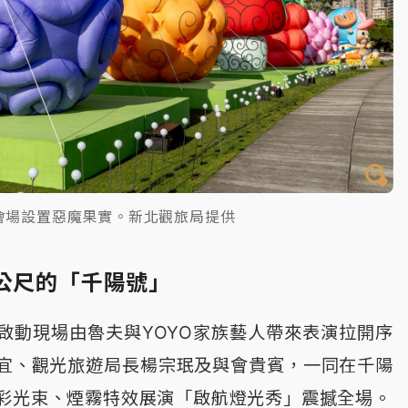
會場設置惡魔果實。新北觀旅局提供
2公尺的「千陽號」
啟動現場由魯夫與YOYO家族藝人帶來表演拉開序
宜、觀光旅遊局長楊宗珉及與會貴賓，一同在千陽
彩光束、煙霧特效展演「啟航燈光秀」震撼全場。