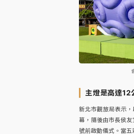
主燈是高達1
新北市觀旅局表示，
幕，隨後由市長侯友
號前啟動儀式。當五