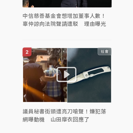
中信慈善基金會想增加董事人數！
辜仲諒向法院聲請遭駁 理由曝光
社會
議員秘書街頭遭亮刀嗆聲！嫌犯落
網曝動機 山田摩衣回應了