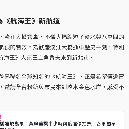
為《航海王》新航道
，淡江大橋通車，不僅大幅縮短了淡水與八里間的
航線的開啟。為歡慶淡江大橋通車歷史一刻，特別
《航海王》人氣王主角魯夫來到新北市。
跨界聯名全球知名的《航海王》，正是希望傳遞冒
，邀請全台粉絲與市民來到淡水金色水岸，感受不
薦
橋違規亂象！黃牌重機半小時兩度違停拍照 吞兩罰單