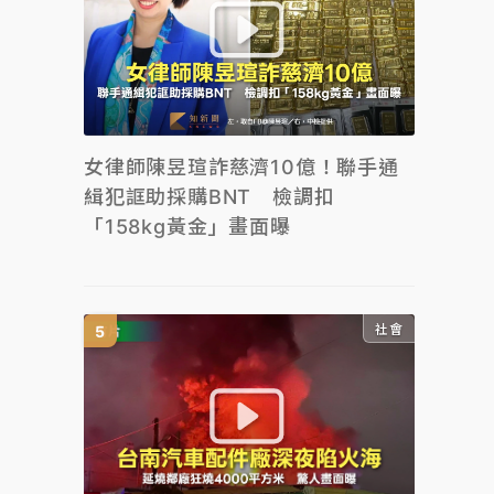
女律師陳昱瑄詐慈濟10億！聯手通
緝犯誆助採購BNT 檢調扣
「158kg黃金」畫面曝
社會