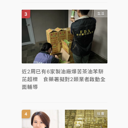
生活
近2周已有6家製油廠爆苦茶油苯駢
芘超標 食藥署擬對2類業者啟動全
面輔導
社會