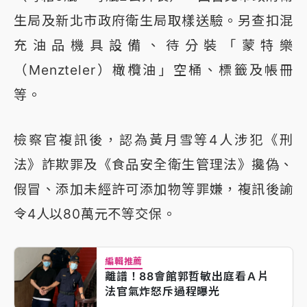
生局及新北市政府衛生局取樣送驗。另查扣混
充油品機具設備、待分裝「蒙特樂
（Menzteler）橄欖油」空桶、標籤及帳冊
等。
檢察官複訊後，認為黃月雪等4人涉犯《刑
法》詐欺罪及《食品安全衛生管理法》攙偽、
假冒、添加未經許可添加物等罪嫌，複訊後諭
令4人以80萬元不等交保。
編輯推薦
離譜！88會館郭哲敏出庭看Ａ片
法官氣炸怒斥過程曝光