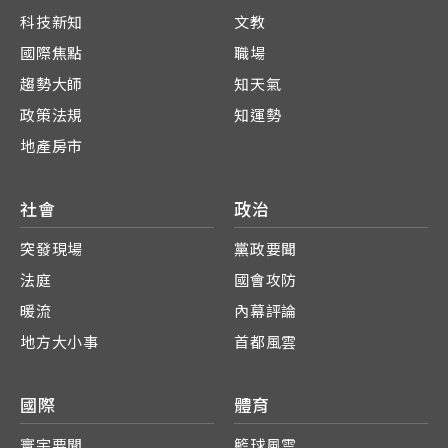
科技新知
文教
國際焦點
職場
趨勢大師
知天氣
政策法規
知運勢
地產房市
社會
政治
突發現場
黨政要聞
法庭
國會攻防
暖流
內幕評論
地方大小事
首都風雲
國際
體育
寰宇要聞
籃球風雲