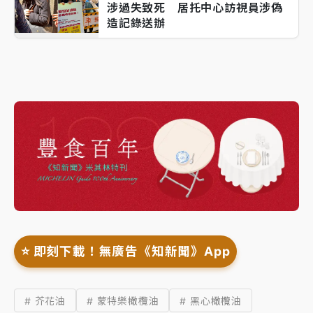
涉過失致死 居托中心訪視員涉偽
造記錄送辦
⭐️ 即刻下載！無廣告《知新聞》App
# 芥花油
# 蒙特樂橄欖油
# 黑心橄欖油