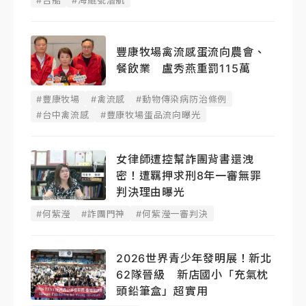
豐康牧場禽流感蛋流向農會、
餐飲業 盧秀燕重罰115萬
#豐康牧場
#禽流感
#動物傳染病防治條例
#台中禽流感
#豐康牧場蛋品流向曝光
女律師遭控幫詐團背書還洩
密！遭羈押求刑8年一審無罪
判決理由曝光
#何紫瀅
#詐團門神
#何紫瀅一審判決
2026世界青少年發明展！新北
62隊晉級 新店國小「充氣枕
頭鉛筆盒」超實用