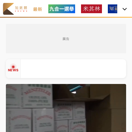
最新
女律師陳昱瑄詐慈濟10億！黃金158kg遭查扣畫面曝光
廣告
台積電殺35元、台股跌近300點 被動元件、低軌衛星
及載板皆走弱
中信慈善基金會想增加董事人數！辜仲諒向法院聲請遭
NEWS
駁 理由曝光
故宮《龍藏經》特展第2檔！今線上預約開賣一度塞車
周六起展出延長至晚上7時
台東農業處長涉圖利渡假村！東檢抗告成功 今重開羈
▲
押庭
▼
父親節泡湯了！中颱白海豚雨彈轟3天 「紅到發紫」降
雨熱區曝