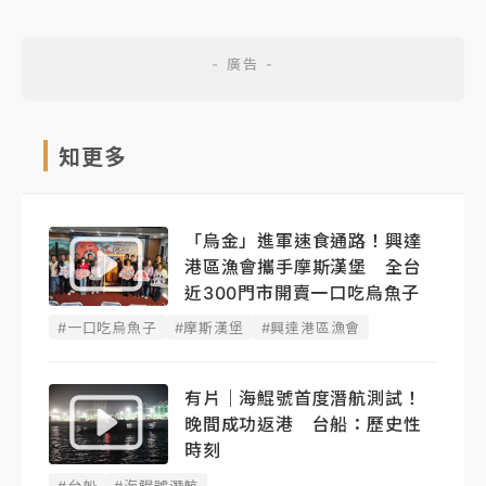
知更多
「烏金」進軍速食通路！興達
港區漁會攜手摩斯漢堡 全台
近300門市開賣一口吃烏魚子
#一口吃烏魚子
#摩斯漢堡
#興達港區漁會
有片｜海鯤號首度潛航測試！
晚間成功返港 台船：歷史性
時刻
#台船
#海鯤號潛航