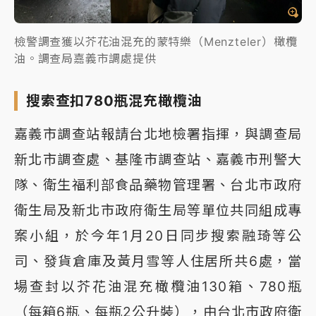
檢警調查獲以芥花油混充的蒙特樂（Menzteler）橄欖
油。調查局嘉義市調處提供
搜索查扣780瓶混充橄欖油
嘉義市調查站報請台北地檢署指揮，與調查局
新北市調查處、基隆市調查站、嘉義市刑警大
隊、衛生福利部食品藥物管理署、台北市政府
衛生局及新北市政府衛生局等單位共同組成專
案小組，於今年1月20日同步搜索融琦等公
司、發貨倉庫及黃月雪等人住居所共6處，當
場查封以芥花油混充橄欖油130箱、780瓶
（每箱6瓶、每瓶2公升裝），由台北市政府衛