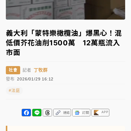
女律師陳昱瑄詐慈濟10億！黃金158kg遭查扣畫面曝光
Loaded
:
Unmute
87.04%
台積電殺35元、台股跌近300點 被動元件、低軌衛星
義大利「蒙特樂橄欖油」爆黑心！混
及載板皆走弱
低價芥花油削1500萬 12萬瓶流入
中信慈善基金會想增加董事人數！辜仲諒向法院聲請遭
市面
駁 理由曝光
故宮《龍藏經》特展第2檔！今線上預約開賣一度塞車
丁牧群
社會
記者
周六起展出延長至晚上7時
發布
2026/01/29 16:12
台東農業處長涉圖利渡假村！東檢抗告成功 今重開羈
押庭
#法庭
父親節泡湯了！中颱白海豚雨彈轟3天 「紅到發紫」降
雨熱區曝
APP
連結
訂閱