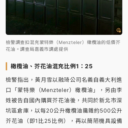
檢警調查扣混充蒙特樂（Menzteler）橄欖油的低價芥
花油。調查局嘉義市調處提供
橄欖油、芥花油混充比例1：25
檢警指出，黃月雪以融琦公司名義自義大利進
口「蒙特樂（Menzteler）橄欖油」，另由李
姓被告自國內購買芥花油後，共同於新北市深
坑區倉庫，以每20公升橄欖油攙雜約500公升
芥花油（即1比25比例），再以簡陋機具設備