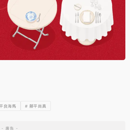
 平良海馬
# 藤平尚真