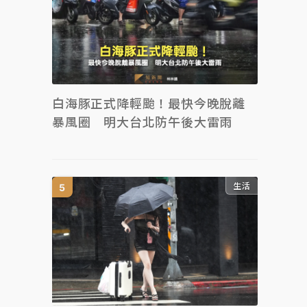
白海豚正式降輕颱！最快今晚脫離
暴風圈 明大台北防午後大雷雨
生活