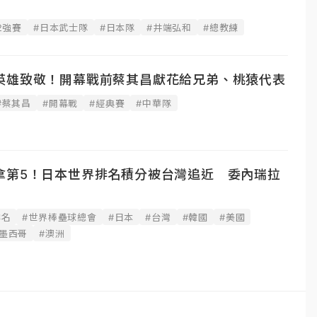
2強賽
#日本武士隊
#日本隊
#井端弘和
#總教練
英雄致敬！開幕戰前蔡其昌獻花給兄弟、桃猿代表
#蔡其昌
#開幕戰
#經典賽
#中華隊
拿第5！日本世界排名積分被台灣追近 委內瑞拉
排名
#世界棒壘球總會
#日本
#台灣
#韓國
#美國
#墨西哥
#澳洲