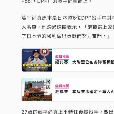
Pool，DPP）的藤平尚真補上。
藤平尚真原本是日本隊6位DPP投手中其
人名單，他透過球團表示，「能被選上感
了日本隊的勝利做出貢獻而努力奮鬥。」
編輯推薦
經典賽｜大聯盟公布各隊預備
編輯推薦
經典賽｜本屆賽事確定不導入
27歲的藤平尚真上季轉任後援投手，繳出