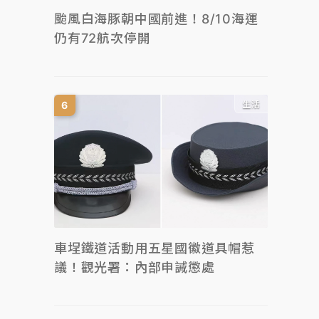
颱風白海豚朝中國前進！8/10海運
仍有72航次停開
生活
車埕鐵道活動用五星國徽道具帽惹
議！觀光署：內部申誡懲處