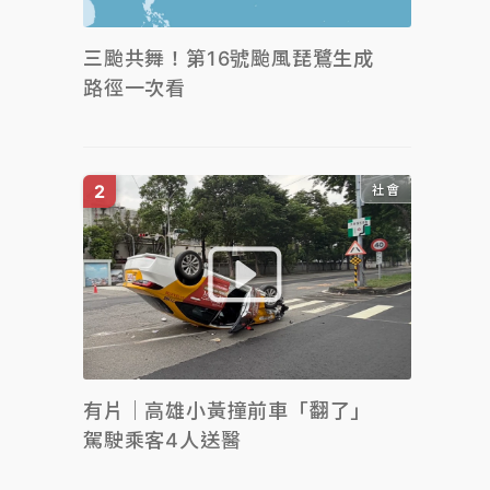
三颱共舞！第16號颱風琵鷺生成
路徑一次看
社會
有片｜高雄小黃撞前車「翻了」
駕駛乘客4人送醫