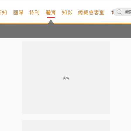
新知
國際
特刊
體育
知影
總裁會客室
廣告