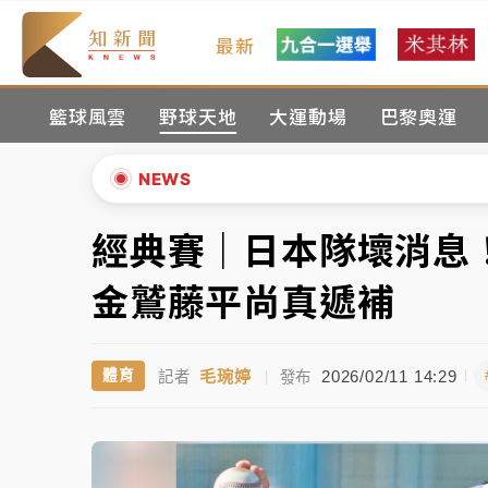
最新
金控第2季海外曝險破31兆創高 日本年增45
籃球風雲
野球天地
大運動場
巴黎奧運
日職｜
林安可狀態正好卻因左膝疼痛下二軍 
韓股最壞時期已過？大摩估去槓桿完成逾半 
NEWS
「白海豚」雨炸新北！通報109件災情 侯友
經典賽｜日本隊壞消息
▲
白海豚挾豪雨狂炸新北！時雨量破百毫米 水
▼
金鷲藤平尚真遞補
金控第2季海外曝險破31兆創高 日本年增45
毛琬婷
2026/02/11 14:29
體育
記者
|
發布
日職｜
林安可狀態正好卻因左膝疼痛下二軍 
韓股最壞時期已過？大摩估去槓桿完成逾半 
「白海豚」雨炸新北！通報109件災情 侯友