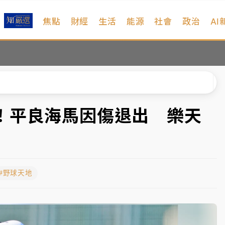
焦點
財經
生活
能源
社會
政治
AI
%居冠
日媒感嘆「好事多磨」
波動率降至2個月低
宜揭這類災損最多
！平良海馬因傷退出 樂天
塔、雨棚砸落毀車
%居冠
#野球天地
日媒感嘆「好事多磨」
波動率降至2個月低
宜揭這類災損最多