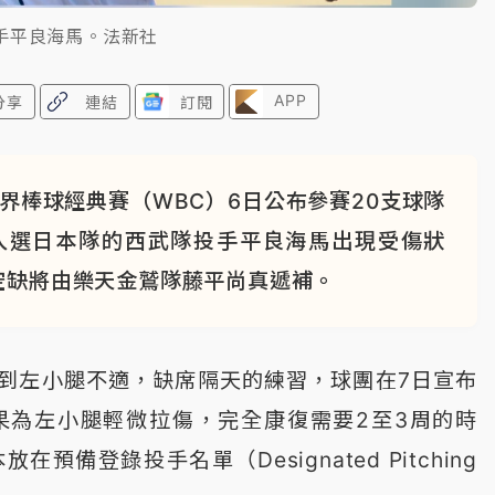
手平良海馬。法新社
APP
分享
連結
訂閱
界棒球經典賽（WBC）6日公布參賽20支球隊
入選日本隊的西武隊投手平良海馬出現受傷狀
空缺將由樂天金鷲隊藤平尚真遞補。
覺到左小腿不適，缺席隔天的練習，球團在7日宣布
果為左小腿輕微拉傷，完全康復需要2至3周的時
備登錄投手名單（Designated Pitching