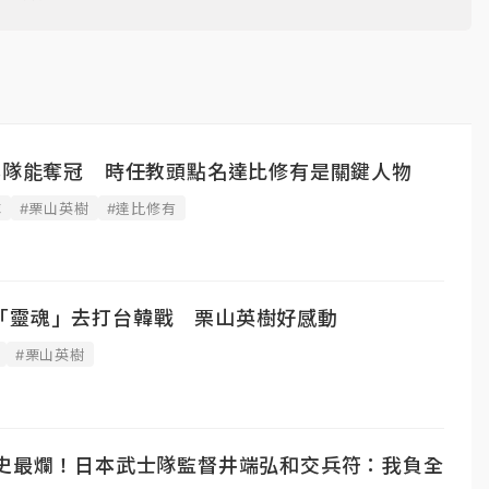
日本隊能奪冠 時任教頭點名達比修有是關鍵人物
隊
#栗山英樹
#達比修有
「靈魂」去打台韓戰 栗山英樹好感動
#栗山英樹
隊史最爛！日本武士隊監督井端弘和交兵符：我負全