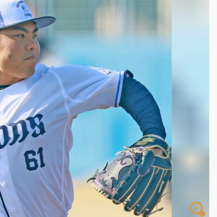
塔、雨棚砸落毀車