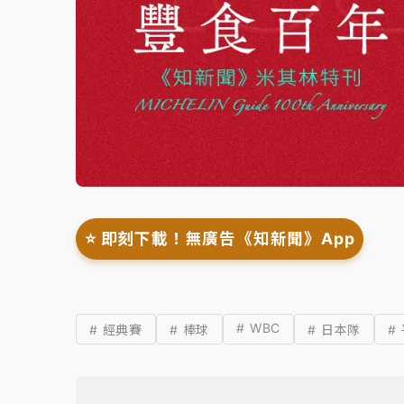
⭐️ 即刻下載！無廣告《知新聞》App
# WBC
# 經典賽
# 棒球
# 日本隊
#