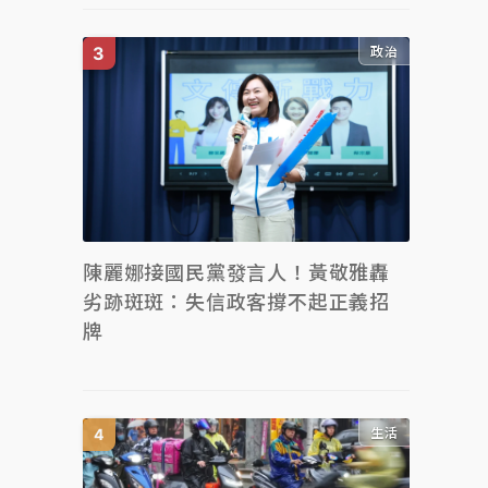
政治
陳麗娜接國民黨發言人！黃敬雅轟
劣跡斑斑：失信政客撐不起正義招
牌
生活