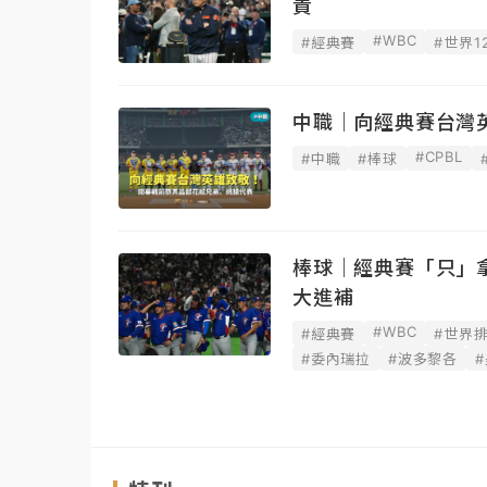
責
#WBC
#經典賽
#世界1
中職｜向經典賽台灣
#CPBL
#中職
#棒球
棒球｜經典賽「只」
大進補
#WBC
#經典賽
#世界
#委內瑞拉
#波多黎各