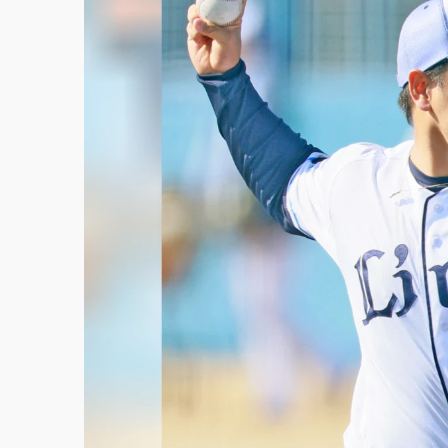
白海豚挾豪雨狂炸新北！時雨量破百毫米 水