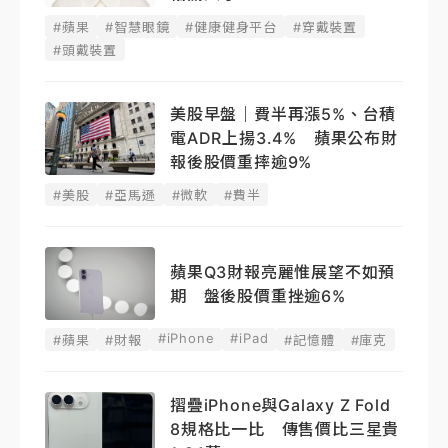
#蘋果
#智慧眼鏡
#健康健身平台
#穿戴裝置
#頭戴裝置
美股早盤｜費半再漲5%、台積
電ADR上揚3.4% 蘋果公布財
報後股價重摔逾9%
#美股
#亞馬遜
#微軟
#費半
蘋果Q3財報亮麗惟展望不如預
期 盤後股價重挫逾6%
#iPhone
#iPad
#蘋果
#財報
#記憶體
#庫克
摺疊iPhone與Galaxy Z Fold
8規格比一比 傳售價比三星貴