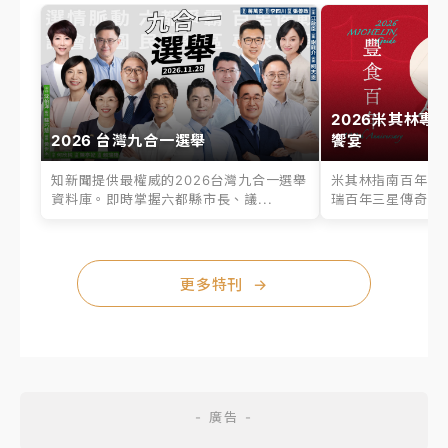
2026米其林專
2026 台灣九合一選舉
饗宴
知新聞提供最權威的2026台灣九合一選舉
米其林指南百年之
資料庫。即時掌握六都縣市長、議...
瑞百年三星傳奇、台
更多特刊
→