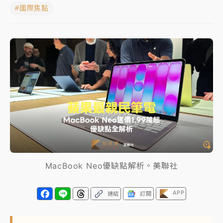
#國際焦點
女律師陳昱瑄詐慈濟10億！黃金158kg遭查扣畫面曝光
暑假過三周才推「E宿新北打卡趣」！抽獎程序複雜 觀
旅局回應了
中信慈善基金會想增加董事人數！辜仲諒向法院聲請遭
駁 理由曝光
故宮《龍藏經》特展第2檔！今線上預約開賣一度塞車
周六起展出延長至晚上7時
台東農業處長涉圖利渡假村！東檢抗告成功 今重開羈
押庭
MacBook Neo優缺點解析。美聯社
父親節泡湯了！中颱白海豚雨彈轟3天 「紅到發紫」降
雨熱區曝
APP
連結
訂閱