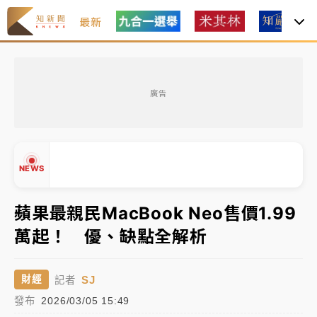
最新
女律師陳昱瑄詐慈濟10億！黃金158kg遭查扣畫面曝光
廣告
暑假過三周才推「E宿新北打卡趣」！抽獎程序複雜 觀
旅局回應了
中信慈善基金會想增加董事人數！辜仲諒向法院聲請遭
NEWS
駁 理由曝光
故宮《龍藏經》特展第2檔！今線上預約開賣一度塞車
蘋果最親民MacBook Neo售價1.99
周六起展出延長至晚上7時
萬起！ 優、缺點全解析
台東農業處長涉圖利渡假村！東檢抗告成功 今重開羈
▲
押庭
▼
SJ
財經
記者
父親節泡湯了！中颱白海豚雨彈轟3天 「紅到發紫」降
發布
2026/03/05 15:49
雨熱區曝