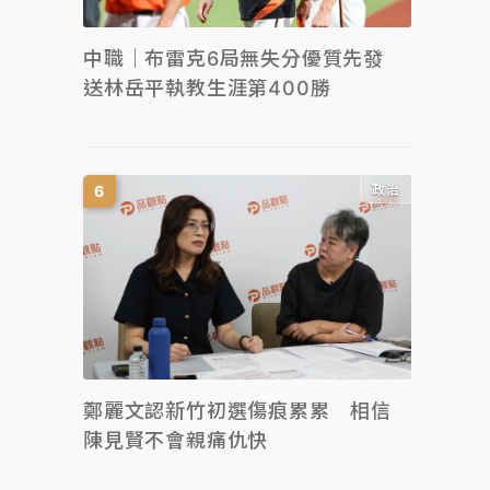
中職｜布雷克6局無失分優質先發
送林岳平執教生涯第400勝
政治
鄭麗文認新竹初選傷痕累累 相信
陳見賢不會親痛仇快