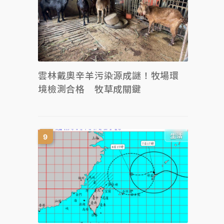
雲林戴奧辛羊污染源成謎！牧場環
境檢測合格 牧草成關鍵
生活