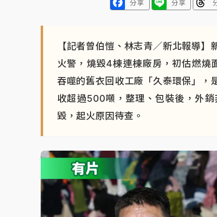
分享
分享
【記者曾伯愷、林志青／新北報導】
火警，燒毀4棟連棟廠房，初估燃燒面
吞噬的舊衣回收工廠「久泰環保」，
收超過500噸，整理、包裝後，外
毀，起火原因待查。