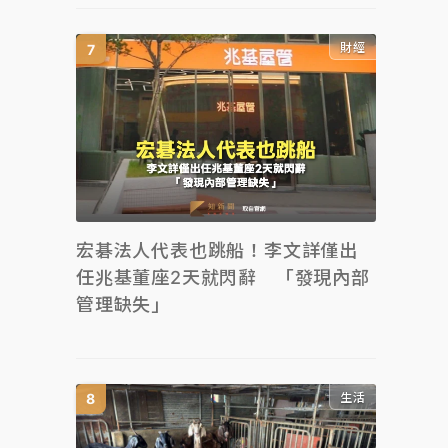
財經
宏碁法人代表也跳船！李文詳僅出
任兆基董座2天就閃辭 「發現內部
管理缺失」
生活