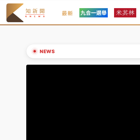
最新
女律師陳昱瑄詐慈濟10億！黃金158kg遭查
暑假過三周才推「E宿新北打卡趣」！抽獎程
中信慈善基金會想增加董事人數！辜仲諒向法
NEWS
故宮《龍藏經》特展第2檔！今線上預約開賣
▲
台東農業處長涉圖利渡假村！東檢抗告成功 
▼
父親節泡湯了！中颱白海豚雨彈轟3天 「紅
女律師陳昱瑄詐慈濟10億！黃金158kg遭查
暑假過三周才推「E宿新北打卡趣」！抽獎程
中信慈善基金會想增加董事人數！辜仲諒向法