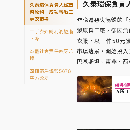
久泰環保負責
久泰環保負責人從塑
料原料 成功轉戰二
手衣市場
昨晚遭惡火燒毀的「
膠原料工廠，卻因負
二手衣外銷利潤逐漸
下降
衣服，以一件50元
市場遠景，開始投入
為盡社會責任咬牙苦
撐
巴基斯坦、東非、西
四棟廠房燒毀5676
平方公尺
編輯推
五股工