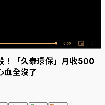
一度塞車 周六起展出延長至晚上7時
今重開羈押庭
到發紫」降雨熱區曝
Remaining
-
0:00
Loaded
:
Picture-
Fullsc
100.00%
in-
Picture
Time��
毀！「久泰環保」月收500
心血全沒了