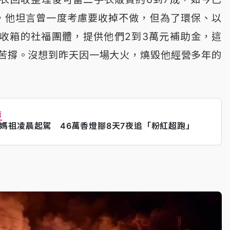
，他坦言曾一度考慮要收掉不做，但為了環保、以
收箱的社福團體，提供他們2到3萬元補助金，這
苦撐。沒想到昨天因一場大火，燒毀他經營多年的
薦
媽祖凌晨起駕 46萬香燈腳8天7夜追「粉紅超跑」