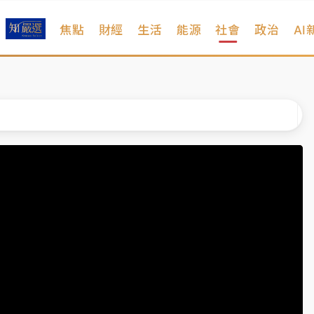
焦點
財經
生活
能源
社會
政治
AI
扣畫面曝光
序複雜 觀旅局回應了
院聲請遭駁 理由曝光
一度塞車 周六起展出延長至晚上7時
今重開羈押庭
到發紫」降雨熱區曝
扣畫面曝光
序複雜 觀旅局回應了
院聲請遭駁 理由曝光