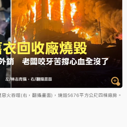
惡火吞噬(右，翻攝畫面)，燒毀5676平方公尺四棟廠房。