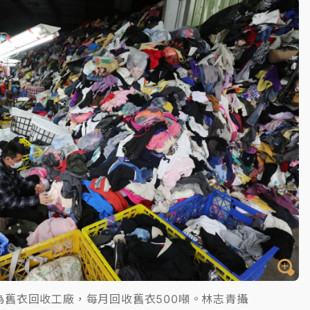
為舊衣回收工廠，每月回收舊衣500噸。林志青攝