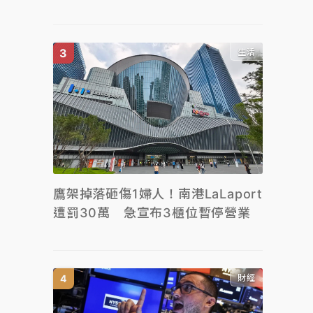
生活
鷹架掉落砸傷1婦人！南港LaLaport
遭罰30萬 急宣布3櫃位暫停營業
財經