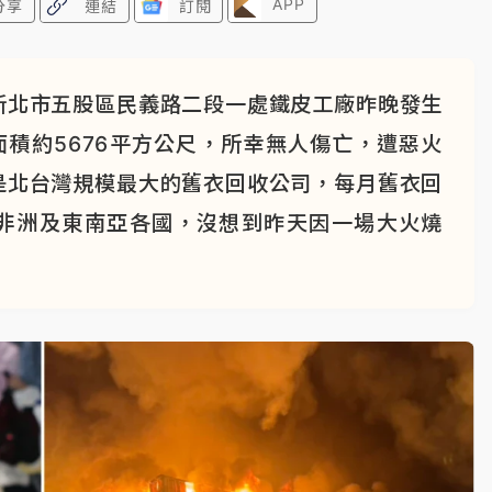
APP
分享
連結
訂閱
新北市五股區民義路二段一處鐵皮工廠昨晚發生
積約5676平方公尺，所幸無人傷亡，遭惡火
是北台灣規模最大的舊衣回收公司，每月舊衣回
銷非洲及東南亞各國，沒想到昨天因一場大火燒