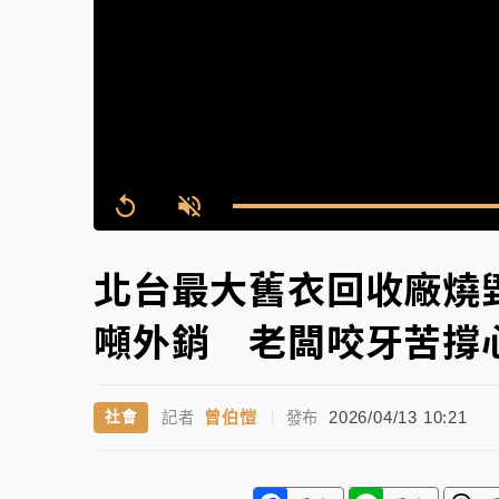
故宮《龍藏經》特展第2檔！今線上預約開賣
台東農業處長涉圖利渡假村！東檢抗告成功 
父親節泡湯了！中颱白海豚雨彈轟3天 「紅
Replay
Unmute
北台最大舊衣回收廠燒
噸外銷 老闆咬牙苦撐
曾伯愷
2026/04/13 10:21
社會
記者
|
發布