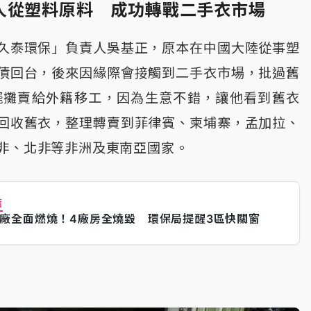
人從塑料原料 成功轉戰二手衣市場
久泰環保」負責人吳基正，原本在中國大陸從事塑
債回台，後來因緣際會接觸到二手衣市場，批過舊
擺攤賣給外籍移工，因為生意不錯，讓他看到舊衣
回收舊衣，整理轉賣到菲律賓、柬埔寨，孟加拉、
非、北非等非洲及東南亞國家。
薦
廠全面燃燒！4廠房全燒毀 環保局提醒3區快關窗