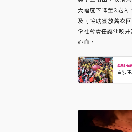
大幅度下降至3成內
及可協助擺放舊衣回
份社會責任讓他咬牙
心血。
編輯推
白沙屯