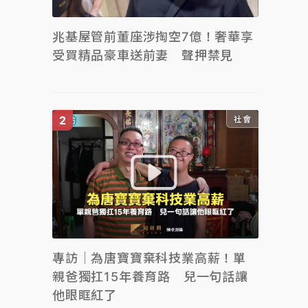
兆基屋管前董座涉掏空7億！奢華享
受買精品豪車送前妻 聲押禁見
社會
專訪｜為唐寶寶棄科技業高薪！單
親爸獨扛15年養育路 兒一句話讓
他眼眶紅了