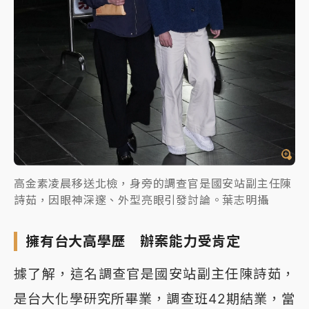
高金素凌晨移送北檢，身旁的調查官是國安站副主任陳
詩茹，因眼神深邃、外型亮眼引發討論。葉志明攝
擁有台大高學歷 辦案能力受肯定
據了解，這名調查官是國安站副主任陳詩茹，
是台大化學研究所畢業，調查班42期結業，當