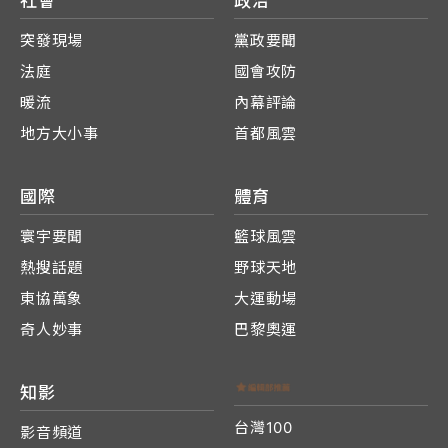
社會
政治
突發現場
黨政要聞
法庭
國會攻防
暖流
內幕評論
地方大小事
首都風雲
國際
體育
寰宇要聞
籃球風雲
熱搜話題
野球天地
東協萬象
大運動場
奇人妙事
巴黎奧運
知影
台灣100
影音頻道