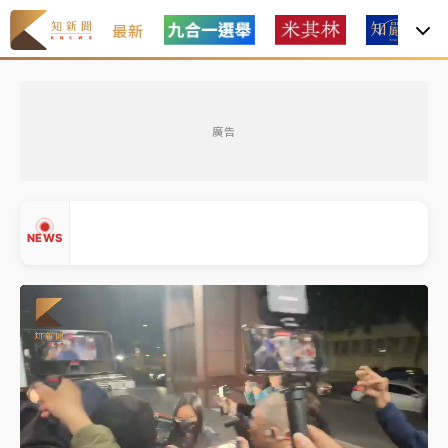
最新
女律師陳昱瑄詐慈濟10億！黃金158kg遭查扣畫面曝光
廣告
暑假過三周才推「E宿新北打卡趣」！抽獎程序複雜 觀
旅局回應了
中信慈善基金會想增加董事人數！辜仲諒向法院聲請遭
NEWS
駁 理由曝光
故宮《龍藏經》特展第2檔！今線上預約開賣一度塞車
周六起展出延長至晚上7時
台東農業處長涉圖利渡假村！東檢抗告成功 今重開羈
▲
押庭
▼
父親節泡湯了！中颱白海豚雨彈轟3天 「紅到發紫」降
雨熱區曝