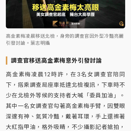
高金素梅凌晨移送北檢，身旁的調查官因外型冷豔亮麗
引發討論。葉志明攝
調查官移送高金素梅意外引發討論
高金素梅凌晨12時許，在3名女調查官陪同
下，搭乘調查局座車抵達北檢複訊，下車時不
少在北檢外等候的支持者大喊「委員加油」。
其中一名女調查官勾著高金素梅手臂，因雙眼
深邃有神、氣質冷豔，戴著耳環，手上還擦著
大紅指甲油，格外吸睛，不少攝影記者搶拍，