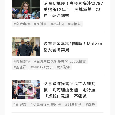
暗黑結構曝！高金素梅涉貪787
萬遭訴12年半 民進黨勸：坦
白、配合調查
#高金素梅
#民進黨
#林楚茵
#國籍法
涉幫高金素梅詐補助！Matzka
岳父羈押禁見
#高金素梅
#台灣原住民多族群文化交流協會
#雲雅舜
#Matzka妻子
#張俊傑
女毒蟲拖撞警所長亡人神共
憤！判死理由出爐 她冷血
「虐殺」竟說：不難過
#劉宗鑫
#女毒蟲撞死警所長
#判決死刑
#虐殺