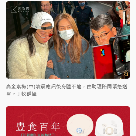
高金素梅(中)凌晨應訊後身體不適，由助理陪同緊急送
醫。丁牧群攝