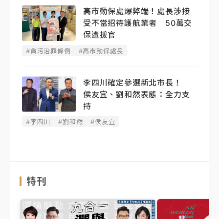
高市動保處爆弊端！處長涉接
受不當招待護航業者 50萬交
保遭拔官
#貪污治罪條例
#高市動保處長
李四川確定參選新北市長！
侯友宜、劉和然表態：全力支
持
#李四川
#劉和然
#侯友宜
特刊