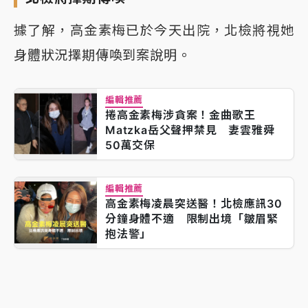
據了解，高金素梅已於今天出院，北檢將視她
身體狀況擇期傳喚到案說明。
編輯推薦
捲高金素梅涉貪案！金曲歌王
Matzka岳父聲押禁見 妻雲雅舜
50萬交保
編輯推薦
高金素梅凌晨突送醫！北檢應訊30
分鐘身體不適 限制出境「皺眉緊
抱法警」