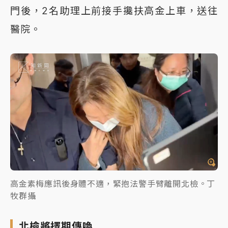
門後，2名助理上前接手攙扶高金上車，送往
醫院。
高金素梅應訊後身體不適，緊抱法警手臂離開北檢。丁
牧群攝
北檢將擇期傳喚