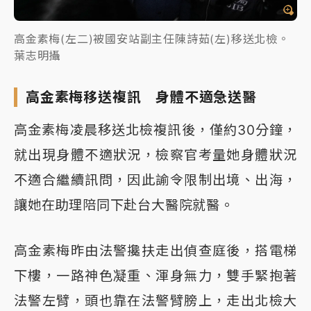
高金素梅(左二)被國安站副主任陳詩茹(左)移送北檢。
葉志明攝
高金素梅移送複訊 身體不適急送醫
高金素梅凌晨移送北檢複訊後，僅約30分鐘，
就出現身體不適狀況，檢察官考量她身體狀況
不適合繼續訊問，因此諭令限制出境、出海，
讓她在助理陪同下赴台大醫院就醫。
高金素梅昨由法警攙扶走出偵查庭後，搭電梯
下樓，一路神色凝重、渾身無力，雙手緊抱著
法警左臂，頭也靠在法警臂膀上，走出北檢大