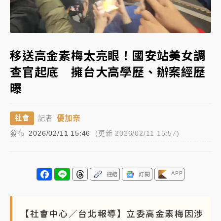
女律師陳昱瑄詐慈濟10億！黃金158kg遭查扣畫面曝光
Loaded
:
Unmute
72.36%
暑假過三周才推「E宿新北打卡趣」！抽獎程序複雜 觀
移送高金素梅太亮眼！國安站美女調
旅局回應了
查官起底 擁台大高學歷、辦案經歷
中信慈善基金會想增加董事人數！辜仲諒向法院聲請遭
曝
駁 理由曝光
故宮《龍藏經》特展第2檔！今線上預約開賣一度塞車
優加奈
社會
記者
周六起展出延長至晚上7時
發布
2026/02/11 15:46
(更新 2026/02/11 15:57)
台東農業處長涉圖利渡假村！東檢抗告成功 今重開羈
押庭
父親節泡湯了！中颱白海豚雨彈轟3天 「紅到發紫」降
APP
連結
訂閱
雨熱區曝
【社會中心／台北報導】立委高金素梅因涉