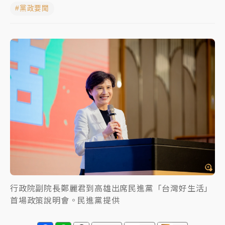
#黨政要聞
女律師陳昱瑄詐慈濟10億！黃金158kg遭查扣畫面曝光
暑假過三周才推「E宿新北打卡趣」！抽獎程序複雜 觀
旅局回應了
中信慈善基金會想增加董事人數！辜仲諒向法院聲請遭
駁 理由曝光
故宮《龍藏經》特展第2檔！今線上預約開賣一度塞車
周六起展出延長至晚上7時
台東農業處長涉圖利渡假村！東檢抗告成功 今重開羈
押庭
父親節泡湯了！中颱白海豚雨彈轟3天 「紅到發紫」降
雨熱區曝
行政院副院長鄭麗君到高雄出席民進黨「台灣好生活」
首場政策說明會。民進黨提供