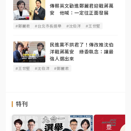
傳蔡英文勸進鄭麗君迎戰蔣萬
安 他喊：一定往正面發展
#鄭麗君
#台北市長選舉
#沈伯洋
#王世堅
民進黨不拱君了！傳改推沈伯
洋戰蔣萬安 綠委執念：讓最
強人選出來
#王世堅
#沈伯洋
#鄭麗君
特刊