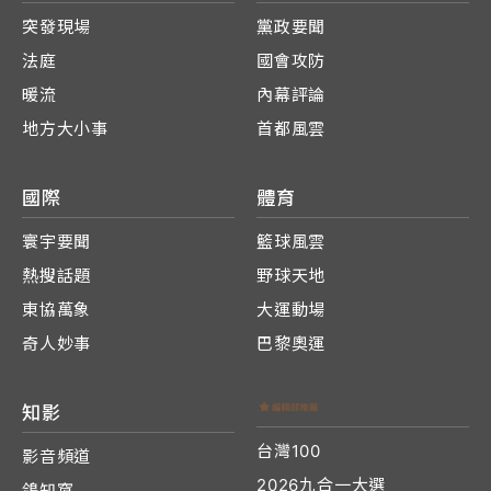
突發現場
黨政要聞
法庭
國會攻防
暖流
內幕評論
地方大小事
首都風雲
國際
體育
寰宇要聞
籃球風雲
熱搜話題
野球天地
東協萬象
大運動場
奇人妙事
巴黎奧運
知影
台灣100
影音頻道
2026九合一大選
鴿知窩