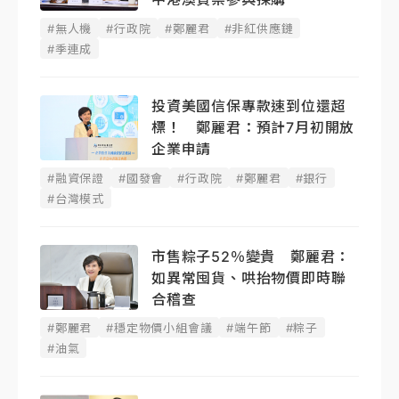
#無人機
#行政院
#鄭麗君
#非紅供應鏈
#季連成
投資美國信保專款速到位還超
標！ 鄭麗君：預計7月初開放
企業申請
#融資保證
#國發會
#行政院
#鄭麗君
#銀行
#台灣模式
市售粽子52％變貴 鄭麗君：
如異常囤貨、哄抬物價即時聯
合稽查
#鄭麗君
#穩定物價小組會議
#端午節
#粽子
#油氣