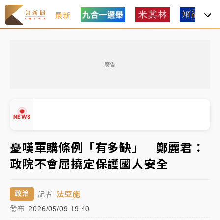
最新
女律師陳昱瑄詐慈濟10億！黃金158kg遭查扣畫面曝光
廣告
暑假過三周才推「E宿新北打卡趣」！抽獎程序複雜 觀
旅局回應了
中信慈善基金會想增加董事人數！辜仲諒向法院聲請遭
NEWS
駁 理由曝光
故宮《龍藏經》特展第2檔！今線上預約開賣一度塞車
憂嘆軍購條例「有多缺」 鄭麗君：
周六起展出延長至晚上7時
政院不會屈撓定保護國人安全
台東農業處長涉圖利渡假村！東檢抗告成功 今重開羈
▲
押庭
▼
法亞施
政治
記者
父親節泡湯了！中颱白海豚雨彈轟3天 「紅到發紫」降
發布
2026/05/09 19:40
雨熱區曝